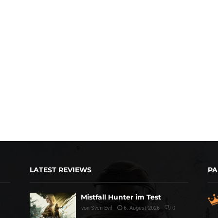
LATEST REVIEWS
PA
Mistfall Hunter im Test
von
Sven Evil
6. August 2026
0