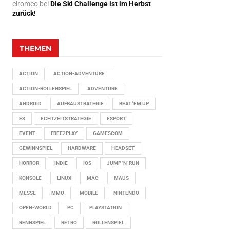
elromeo
bei
Die Ski Challenge ist im Herbst
zurück!
THEMEN
ACTION
ACTION-ADVENTURE
ACTION-ROLLENSPIEL
ADVENTURE
ANDROID
AUFBAUSTRATEGIE
BEAT 'EM UP
E3
ECHTZEITSTRATEGIE
ESPORT
EVENT
FREE2PLAY
GAMESCOM
GEWINNSPIEL
HARDWARE
HEADSET
HORROR
INDIE
IOS
JUMP 'N' RUN
KONSOLE
LINUX
MAC
MAUS
MESSE
MMO
MOBILE
NINTENDO
OPEN-WORLD
PC
PLAYSTATION
RENNSPIEL
RETRO
ROLLENSPIEL