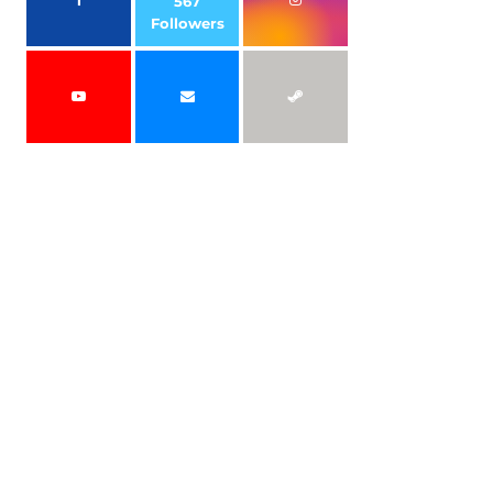
567
Followers