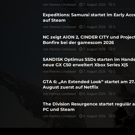
von
Hannes Linsbauer
7. August 2026
0
Expeditions: Samurai startet im Early Acc
auf Steam
von
Hannes Linsbauer
7. August 2026
0
NC zeigt AION 2, CINDER CITY und Projec
Bonfire bei der gamescom 2026
von
Hannes Linsbauer
7. August 2026
0
SANDISK Optimus SSDs starten im Hande
neue GX C50 erweitert Xbox Series X|S
von
Hannes Linsbauer
7. August 2026
0
GTA 6: „An Extended Look“ startet am 27.
August zuerst auf Netflix
von
Hannes Linsbauer
6. August 2026
0
The Division Resurgence startet regulär 
PC und Steam
von
Hannes Linsbauer
6. August 2026
0