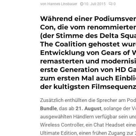
von
Hannes Linsbauer
10. Juli 2015
0
Während einer Podiumsvera
Con, die vom renommierte
(der Stimme des Delta Squ
The Coalition gehostet wur
Entwicklung von Gears of W
remasterten und modernisie
erste Generation von HD G
zum ersten Mal auch Einblic
der kultigsten Filmsequen
Zusätzlich enthüllten die Sprecher am P
Bundle
, das ab
21. August
, solange der V
ausgewählten Händlern verfügbar sein un
Wireless Controller, ein Chat Headset ein
Ultimate Edition, einen frühen Zugang zur