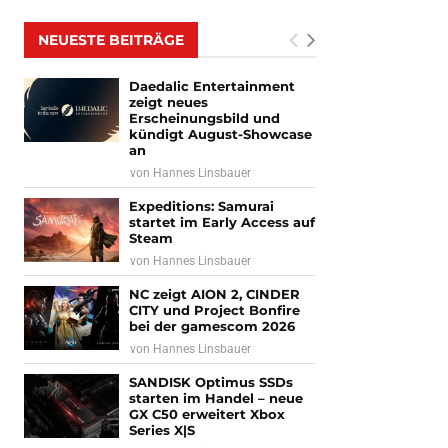
NEUESTE BEITRÄGE
Daedalic Entertainment
zeigt neues
Erscheinungsbild und
kündigt August-Showcase
an
von
Hannes Linsbauer
Expeditions: Samurai
startet im Early Access auf
Steam
von
Hannes Linsbauer
NC zeigt AION 2, CINDER
CITY und Project Bonfire
bei der gamescom 2026
von
Hannes Linsbauer
SANDISK Optimus SSDs
starten im Handel – neue
GX C50 erweitert Xbox
Series X|S