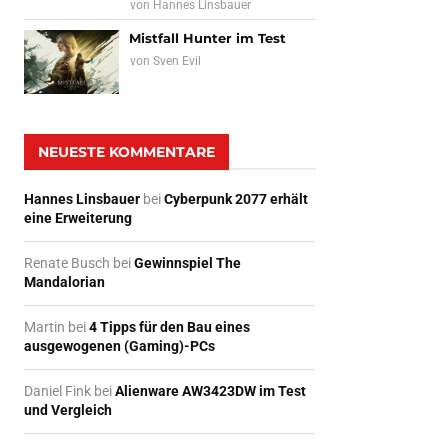
von
Hannes Linsbauer
Mistfall Hunter im Test
von
Sven Evil
NEUESTE KOMMENTARE
Hannes Linsbauer
bei
Cyberpunk 2077 erhält
eine Erweiterung
Renate Busch
bei
Gewinnspiel The
Mandalorian
Martin
bei
4 Tipps für den Bau eines
ausgewogenen (Gaming)-PCs
Daniel Fink
bei
Alienware AW3423DW im Test
und Vergleich