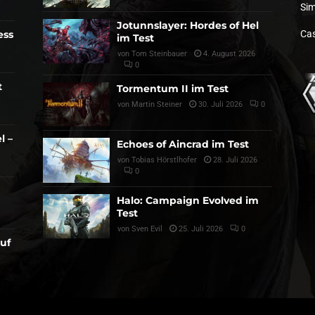
Sim
Jotunnslayer: Hordes of Hel
ess
Cas
im Test
von
Tom Steinbauer
4. August 2026
0
t
Tormentum II im Test
von
Martin Steiner
30. Juli 2026
0
l –
Echoes of Aincrad im Test
von
Tobias Hörstlhofer
28. Juli 2026
0
Halo: Campaign Evolved im
Test
von
Sven Evil
25. Juli 2026
0
auf