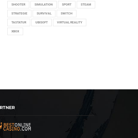
SHOOTER
SIMULATION
SPORT
STEAM
STRATEGIE
SURVIVAL
SWITCH
TASTATUR
UBISOFT
VIRTUAL REALITY
XBOX
RTNER