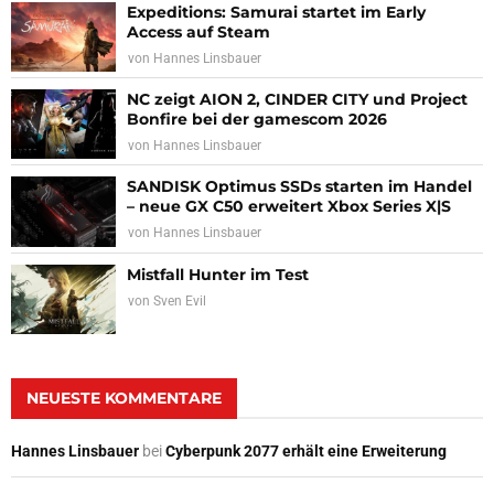
Expeditions: Samurai startet im Early
Access auf Steam
von
Hannes Linsbauer
NC zeigt AION 2, CINDER CITY und Project
Bonfire bei der gamescom 2026
von
Hannes Linsbauer
SANDISK Optimus SSDs starten im Handel
– neue GX C50 erweitert Xbox Series X|S
von
Hannes Linsbauer
Mistfall Hunter im Test
von
Sven Evil
NEUESTE KOMMENTARE
Hannes Linsbauer
bei
Cyberpunk 2077 erhält eine Erweiterung