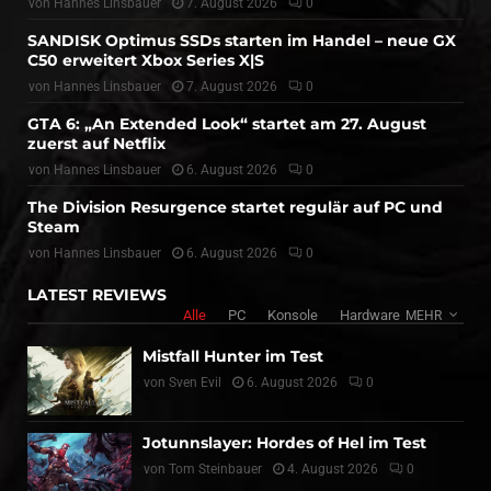
von
Hannes Linsbauer
7. August 2026
0
SANDISK Optimus SSDs starten im Handel – neue GX
C50 erweitert Xbox Series X|S
von
Hannes Linsbauer
7. August 2026
0
GTA 6: „An Extended Look“ startet am 27. August
zuerst auf Netflix
von
Hannes Linsbauer
6. August 2026
0
The Division Resurgence startet regulär auf PC und
Steam
von
Hannes Linsbauer
6. August 2026
0
LATEST REVIEWS
Alle
PC
Konsole
Hardware
MEHR
Mistfall Hunter im Test
von
Sven Evil
6. August 2026
0
Jotunnslayer: Hordes of Hel im Test
von
Tom Steinbauer
4. August 2026
0