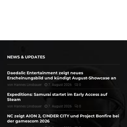
NEWS & UPDATES
Daedalic Entertainment zeigt neues
Erscheinungsbild und kündigt August-Showcase an
von
Hannes Linsbauer
7. August 2026
0
Expeditions: Samurai startet im Early Access auf
Steam
von
Hannes Linsbauer
7. August 2026
0
NC zeigt AION 2, CINDER CITY und Project Bonfire bei
der gamescom 2026