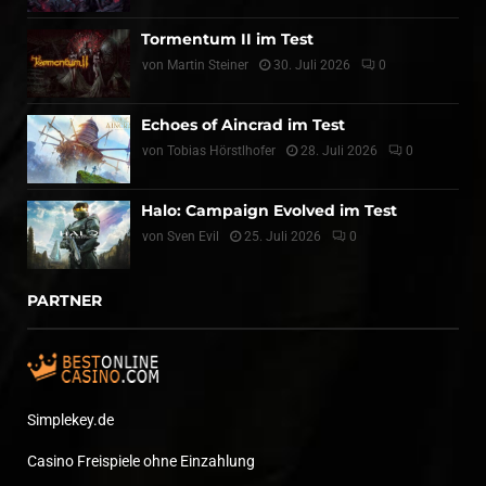
Tormentum II im Test
von
Martin Steiner
30. Juli 2026
0
Echoes of Aincrad im Test
von
Tobias Hörstlhofer
28. Juli 2026
0
Halo: Campaign Evolved im Test
von
Sven Evil
25. Juli 2026
0
PARTNER
Simplekey.de
Casino Freispiele ohne Einzahlung