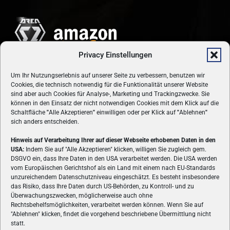
Privacy Einstellungen
Um Ihr Nutzungserlebnis auf unserer Seite zu verbessern, benutzen wir
Cookies, die technisch notwendig für die Funktionalität unserer Website
sind aber auch Cookies für Analyse-, Marketing und Trackingzwecke. Sie
können in den Einsatz der nicht notwendigen Cookies mit dem Klick auf die
Schaltfläche
"
Alle Akzeptieren
"
einwilligen oder per Klick auf
"
Ablehnen
"
sich anders entscheiden.
Hinweis auf Verarbeitung Ihrer auf dieser Webseite erhobenen Daten in den
USA:
Indem Sie auf "Alle Akzeptieren" klicken, willigen Sie zugleich gem.
ÜBER UNS
DSGVO ein, dass Ihre Daten in den USA verarbeitet werden. Die USA werden
vom Europäischen Gerichtshof als ein Land mit einem nach EU-Standards
VON GAMERN, FÜR GAMER! Gamers.at ist das älteste Online-
unzureichendem Datenschutzniveau eingeschätzt. Es besteht insbesondere
Spielemagazin Österreichs und bringt täglich aktuelle News,
das Risiko, dass Ihre Daten durch US-Behörden, zu Kontroll- und zu
Reviews und Videos zu PC- und Konsolenspielen, Gaming-
Überwachungszwecken, möglicherweise auch ohne
Rechtsbehelfsmöglichkeiten, verarbeitet werden können. Wenn Sie auf
Hardware und aus der Welt des e-Sport's.
"Ablehnen" klicken, findet die vorgehend beschriebene Übermittlung nicht
statt.
Schreib uns:
redaktion@gamers.at