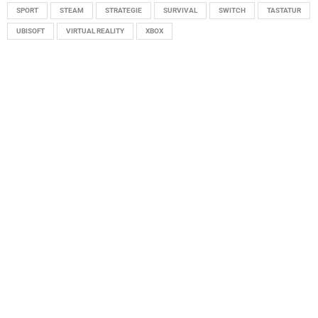
SPORT
STEAM
STRATEGIE
SURVIVAL
SWITCH
TASTATUR
UBISOFT
VIRTUAL REALITY
XBOX