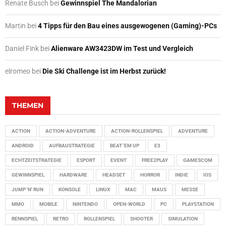
Renate Busch
bei
Gewinnspiel The Mandalorian
Martin
bei
4 Tipps für den Bau eines ausgewogenen (Gaming)-PCs
Daniel Fink
bei
Alienware AW3423DW im Test und Vergleich
elromeo
bei
Die Ski Challenge ist im Herbst zurück!
THEMEN
ACTION
ACTION-ADVENTURE
ACTION-ROLLENSPIEL
ADVENTURE
ANDROID
AUFBAUSTRATEGIE
BEAT 'EM UP
E3
ECHTZEITSTRATEGIE
ESPORT
EVENT
FREE2PLAY
GAMESCOM
GEWINNSPIEL
HARDWARE
HEADSET
HORROR
INDIE
IOS
JUMP 'N' RUN
KONSOLE
LINUX
MAC
MAUS
MESSE
MMO
MOBILE
NINTENDO
OPEN-WORLD
PC
PLAYSTATION
RENNSPIEL
RETRO
ROLLENSPIEL
SHOOTER
SIMULATION