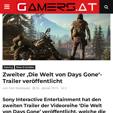
PRIMARY
MENU
Gaming
News & Updates
Zweiter ‚Die Welt von Days Gone‘-
Trailer veröffentlicht
von
Tom Steinbauer
24. Jänner 2019
0
Sony Interactive Entertainment hat den
zweiten Trailer der Videoreihe ‘Die Welt
von Days Gone’ veröffentlicht, welche die