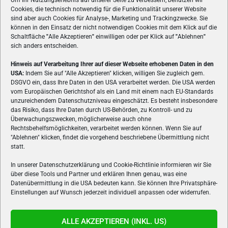
Um Ihr Nutzungserlebnis auf unserer Seite zu verbessern, benutzen wir
Cookies, die technisch notwendig für die Funktionalität unserer Website
sind aber auch Cookies für Analyse-, Marketing und Trackingzwecke. Sie
können in den Einsatz der nicht notwendigen Cookies mit dem Klick auf die
Schaltfläche
"
Alle Akzeptieren
"
einwilligen oder per Klick auf
"
Ablehnen
"
sich anders entscheiden.
Hinweis auf Verarbeitung Ihrer auf dieser Webseite erhobenen Daten in den
USA:
Indem Sie auf "Alle Akzeptieren" klicken, willigen Sie zugleich gem.
ÜBER UNS
DSGVO ein, dass Ihre Daten in den USA verarbeitet werden. Die USA werden
vom Europäischen Gerichtshof als ein Land mit einem nach EU-Standards
VON GAMERN, FÜR GAMER! Gamers.at ist das älteste Online-
unzureichendem Datenschutzniveau eingeschätzt. Es besteht insbesondere
Spielemagazin Österreichs und bringt täglich aktuelle News,
das Risiko, dass Ihre Daten durch US-Behörden, zu Kontroll- und zu
Reviews und Videos zu PC- und Konsolenspielen, Gaming-
Überwachungszwecken, möglicherweise auch ohne
Rechtsbehelfsmöglichkeiten, verarbeitet werden können. Wenn Sie auf
Hardware und aus der Welt des e-Sport's.
"Ablehnen" klicken, findet die vorgehend beschriebene Übermittlung nicht
statt.
Schreib uns:
redaktion@gamers.at
In unserer Datenschutzerklärung und Cookie-Richtlinie informieren wir Sie
über diese Tools und Partner und erklären Ihnen genau, was eine
FOLGE UNS
Datenübermittlung in die USA bedeuten kann. Sie können Ihre Privatsphäre-
Einstellungen auf Wunsch jederzeit individuell anpassen oder widerrufen.
ALLE AKZEPTIEREN (INKL. US)