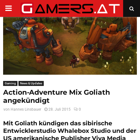
PRIMARY
MENU
Gaming
News & Updates
Action-Adventure Mix Goliath
angekündigt
von
Hannes Linsbauer
28. Juli 2015
0
Mit Goliath kündigen das sibirische
Entwicklerstudio Whalebox Studio und der
US amerikanische Publisher Viva Media