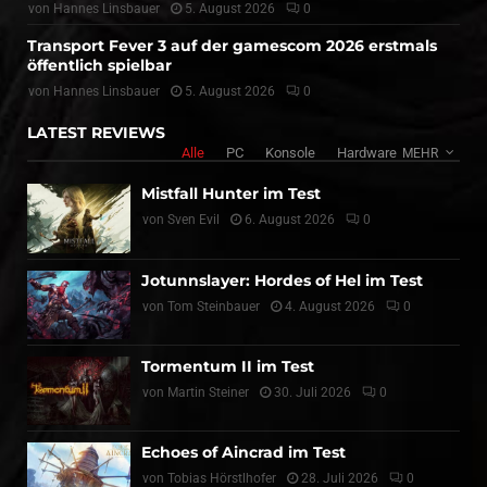
von
Hannes Linsbauer
5. August 2026
0
Transport Fever 3 auf der gamescom 2026 erstmals
öffentlich spielbar
von
Hannes Linsbauer
5. August 2026
0
LATEST REVIEWS
Alle
PC
Konsole
Hardware
MEHR
Mistfall Hunter im Test
von
Sven Evil
6. August 2026
0
Jotunnslayer: Hordes of Hel im Test
von
Tom Steinbauer
4. August 2026
0
Tormentum II im Test
von
Martin Steiner
30. Juli 2026
0
Echoes of Aincrad im Test
von
Tobias Hörstlhofer
28. Juli 2026
0