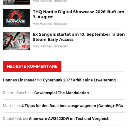
von
Hannes Linsbauer
THQ Nordic Digital Showcase 2026 läuft am
7. August
von
Hannes Linsbauer
Ex Sanguis startet am 10. September in den
Steam Early Access
von
Hannes Linsbauer
NEUESTE KOMMENTARE
Hannes Linsbauer
bei
Cyberpunk 2077 erhält eine Erweiterung
Renate Busch
bei
Gewinnspiel The Mandalorian
Martin
bei
4 Tipps für den Bau eines ausgewogenen (Gaming)-PCs
Daniel Fink
bei
Alienware AW3423DW im Test und Vergleich