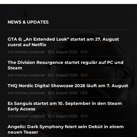
NEWS & UPDATES
GTA 6: „An Extended Look“ startet am 27. August
zuerst auf Netflix
von
Hannes Linsbauer
6. August 2026
0
The Division Resurgence startet regulär auf PC und
Steam
von
Hannes Linsbauer
6. August 2026
0
THQ Nordic Digital Showcase 2026 läuft am 7. August
von
Hannes Linsbauer
6. August 2026
0
Ex Sanguis startet am 10. September in den Steam
Early Access
von
Hannes Linsbauer
6. August 2026
0
Angelic: Dark Symphony feiert sein Debüt in einem
neuen Teaser