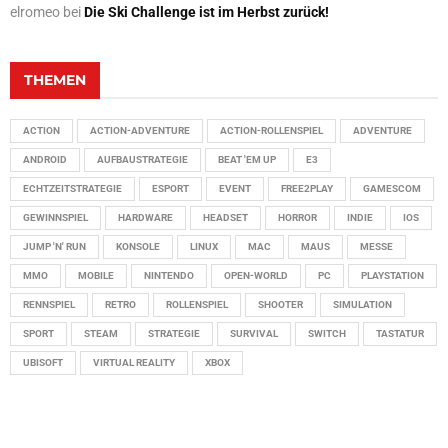
elromeo
bei
Die Ski Challenge ist im Herbst zurück!
THEMEN
ACTION
ACTION-ADVENTURE
ACTION-ROLLENSPIEL
ADVENTURE
ANDROID
AUFBAUSTRATEGIE
BEAT 'EM UP
E3
ECHTZEITSTRATEGIE
ESPORT
EVENT
FREE2PLAY
GAMESCOM
GEWINNSPIEL
HARDWARE
HEADSET
HORROR
INDIE
IOS
JUMP 'N' RUN
KONSOLE
LINUX
MAC
MAUS
MESSE
MMO
MOBILE
NINTENDO
OPEN-WORLD
PC
PLAYSTATION
RENNSPIEL
RETRO
ROLLENSPIEL
SHOOTER
SIMULATION
SPORT
STEAM
STRATEGIE
SURVIVAL
SWITCH
TASTATUR
UBISOFT
VIRTUAL REALITY
XBOX