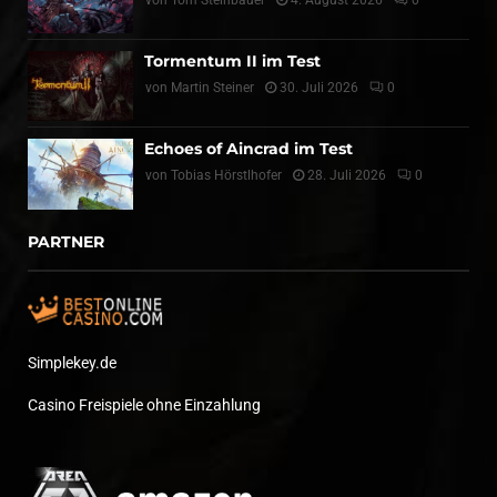
Tormentum II im Test
von
Martin Steiner
30. Juli 2026
0
Echoes of Aincrad im Test
von
Tobias Hörstlhofer
28. Juli 2026
0
PARTNER
Simplekey.de
Casino Freispiele ohne Einzahlung