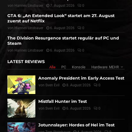
von
Hannes Linsbauer
7. August 2026
0
GTA 6: „An Extended Look“ startet am 27. August
zuerst auf Netflix
von
Hannes Linsbauer
6. August 2026
0
The Division Resurgence startet regulär auf PC und
Steam
von
Hannes Linsbauer
6. August 2026
0
LATEST REVIEWS
Alle
PC
Konsole
Hardware
MEHR
Anomaly President im Early Access Test
von
Sven Evil
8. August 2026
0
Mistfall Hunter im Test
von
Sven Evil
6. August 2026
0
Jotunnslayer: Hordes of Hel im Test
von
Tom Steinbauer
4. August 2026
0