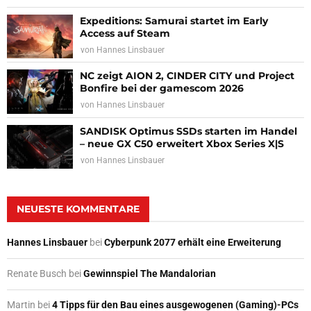
Expeditions: Samurai startet im Early
Access auf Steam
von
Hannes Linsbauer
NC zeigt AION 2, CINDER CITY und Project
Bonfire bei der gamescom 2026
von
Hannes Linsbauer
SANDISK Optimus SSDs starten im Handel
– neue GX C50 erweitert Xbox Series X|S
von
Hannes Linsbauer
NEUESTE KOMMENTARE
Hannes Linsbauer
bei
Cyberpunk 2077 erhält eine Erweiterung
Renate Busch
bei
Gewinnspiel The Mandalorian
Martin
bei
4 Tipps für den Bau eines ausgewogenen (Gaming)-PCs