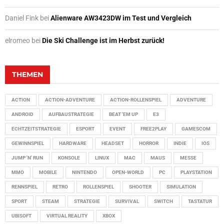
Daniel Fink
bei
Alienware AW3423DW im Test und Vergleich
elromeo
bei
Die Ski Challenge ist im Herbst zurück!
THEMEN
ACTION
ACTION-ADVENTURE
ACTION-ROLLENSPIEL
ADVENTURE
ANDROID
AUFBAUSTRATEGIE
BEAT 'EM UP
E3
ECHTZEITSTRATEGIE
ESPORT
EVENT
FREE2PLAY
GAMESCOM
GEWINNSPIEL
HARDWARE
HEADSET
HORROR
INDIE
IOS
JUMP 'N' RUN
KONSOLE
LINUX
MAC
MAUS
MESSE
MMO
MOBILE
NINTENDO
OPEN-WORLD
PC
PLAYSTATION
RENNSPIEL
RETRO
ROLLENSPIEL
SHOOTER
SIMULATION
SPORT
STEAM
STRATEGIE
SURVIVAL
SWITCH
TASTATUR
UBISOFT
VIRTUAL REALITY
XBOX