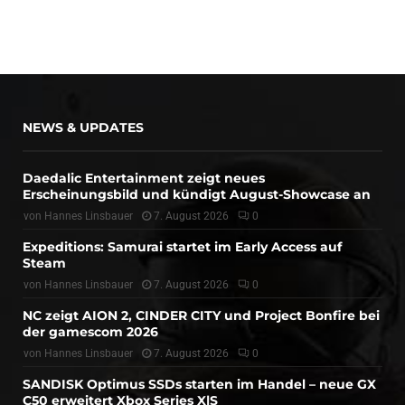
NEWS & UPDATES
Daedalic Entertainment zeigt neues
Erscheinungsbild und kündigt August-Showcase an
von
Hannes Linsbauer
7. August 2026
0
Expeditions: Samurai startet im Early Access auf
Steam
von
Hannes Linsbauer
7. August 2026
0
NC zeigt AION 2, CINDER CITY und Project Bonfire bei
der gamescom 2026
von
Hannes Linsbauer
7. August 2026
0
SANDISK Optimus SSDs starten im Handel – neue GX
C50 erweitert Xbox Series X|S