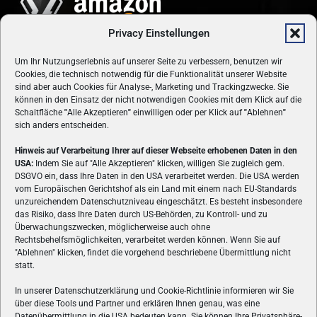
Privacy Einstellungen
Um Ihr Nutzungserlebnis auf unserer Seite zu verbessern, benutzen wir
Cookies, die technisch notwendig für die Funktionalität unserer Website
sind aber auch Cookies für Analyse-, Marketing und Trackingzwecke. Sie
können in den Einsatz der nicht notwendigen Cookies mit dem Klick auf die
Schaltfläche
"
Alle Akzeptieren
"
einwilligen oder per Klick auf
"
Ablehnen
"
sich anders entscheiden.
Hinweis auf Verarbeitung Ihrer auf dieser Webseite erhobenen Daten in den
USA:
Indem Sie auf "Alle Akzeptieren" klicken, willigen Sie zugleich gem.
ÜBER UNS
DSGVO ein, dass Ihre Daten in den USA verarbeitet werden. Die USA werden
vom Europäischen Gerichtshof als ein Land mit einem nach EU-Standards
VON GAMERN, FÜR GAMER! Gamers.at ist das älteste Online-
unzureichendem Datenschutzniveau eingeschätzt. Es besteht insbesondere
Spielemagazin Österreichs und bringt täglich aktuelle News,
das Risiko, dass Ihre Daten durch US-Behörden, zu Kontroll- und zu
Reviews und Videos zu PC- und Konsolenspielen, Gaming-
Überwachungszwecken, möglicherweise auch ohne
Rechtsbehelfsmöglichkeiten, verarbeitet werden können. Wenn Sie auf
Hardware und aus der Welt des e-Sport's.
"Ablehnen" klicken, findet die vorgehend beschriebene Übermittlung nicht
statt.
Schreib uns:
redaktion@gamers.at
In unserer Datenschutzerklärung und Cookie-Richtlinie informieren wir Sie
über diese Tools und Partner und erklären Ihnen genau, was eine
FOLGE UNS
Datenübermittlung in die USA bedeuten kann. Sie können Ihre Privatsphäre-