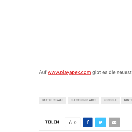
Auf
www.playapex.com
gibt es die neues
BATTLE ROYALE
ELECTRONIC ARTS
KONSOLE
NINT
TEILEN
0