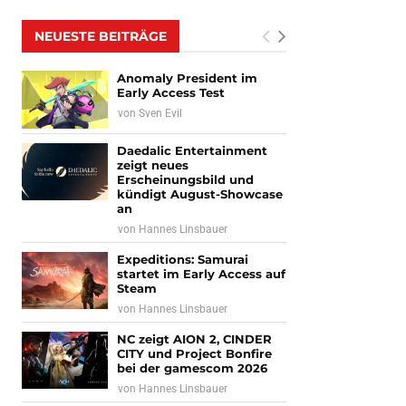
NEUESTE BEITRÄGE
Anomaly President im
Early Access Test
von
Sven Evil
Daedalic Entertainment
zeigt neues
Erscheinungsbild und
kündigt August-Showcase
an
von
Hannes Linsbauer
Expeditions: Samurai
startet im Early Access auf
Steam
von
Hannes Linsbauer
NC zeigt AION 2, CINDER
CITY und Project Bonfire
bei der gamescom 2026
von
Hannes Linsbauer