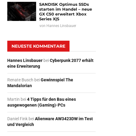
SANDISK Optimus SSDs
starten im Handel – neue
GX C50 erweitert Xbox
Series X|S
von
Hannes Linsbauer
NEUESTE KOMMENTARE
Hannes Linsbauer
bei
Cyberpunk 2077 erhält
eine Erweiterung
Renate Busch
bei
Gewinnspiel The
Mandalorian
Martin
bei
4 Tipps für den Bau eines
ausgewogenen (Gaming)-PCs
Daniel Fink
bei
Alienware AW3423DW im Test
und Vergleich