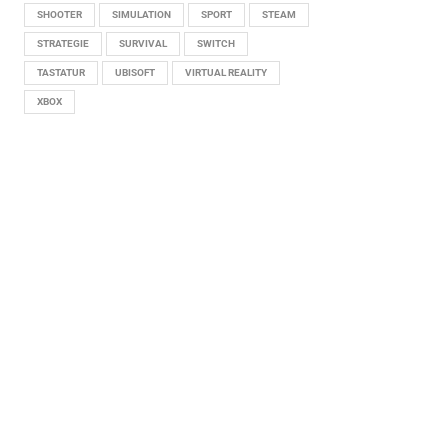
SHOOTER
SIMULATION
SPORT
STEAM
STRATEGIE
SURVIVAL
SWITCH
TASTATUR
UBISOFT
VIRTUAL REALITY
XBOX