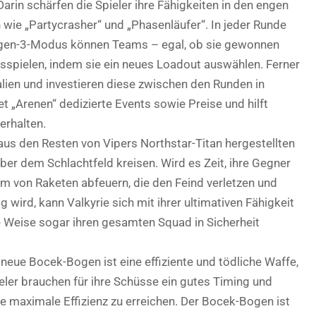
Darin schärfen die Spieler ihre Fähigkeiten in den engen
 wie „Partycrasher“ und „Phasenläufer“. In jeder Runde
en-3-Modus können Teams – egal, ob sie gewonnen
usspielen, indem sie ein neues Loadout auswählen. Ferner
lien und investieren diese zwischen den Runden in
t „Arenen“ dedizierte Events sowie Preise und hilft
erhalten.
aus den Resten von Vipers Northstar-Titan hergestellten
über dem Schlachtfeld kreisen. Wird es Zeit, ihre Gegner
m von Raketen abfeuern, die den Feind verletzen und
lig wird, kann Valkyrie sich mit ihrer ultimativen Fähigkeit
se Weise sogar ihren gesamten Squad in Sicherheit
neue Bocek-Bogen ist eine effiziente und tödliche Waffe,
ler brauchen für ihre Schüsse ein gutes Timing und
e maximale Effizienz zu erreichen. Der Bocek-Bogen ist