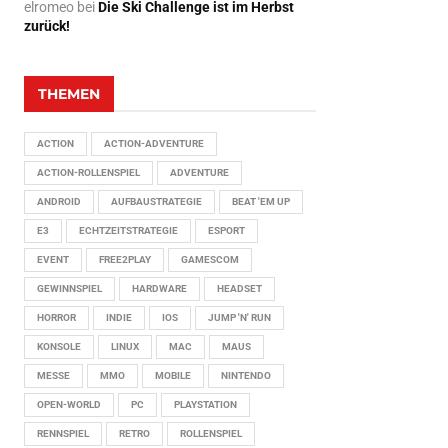
elromeo
bei
Die Ski Challenge ist im Herbst
zurück!
THEMEN
ACTION
ACTION-ADVENTURE
ACTION-ROLLENSPIEL
ADVENTURE
ANDROID
AUFBAUSTRATEGIE
BEAT 'EM UP
E3
ECHTZEITSTRATEGIE
ESPORT
EVENT
FREE2PLAY
GAMESCOM
GEWINNSPIEL
HARDWARE
HEADSET
HORROR
INDIE
IOS
JUMP 'N' RUN
KONSOLE
LINUX
MAC
MAUS
MESSE
MMO
MOBILE
NINTENDO
OPEN-WORLD
PC
PLAYSTATION
RENNSPIEL
RETRO
ROLLENSPIEL