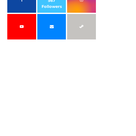
567
Followers