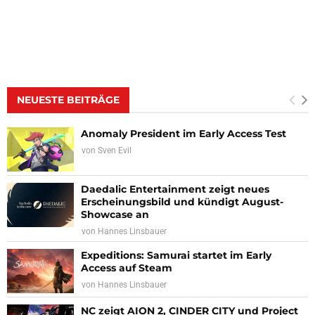
NEUESTE BEITRÄGE
Anomaly President im Early Access Test
von
Sven Evil
Daedalic Entertainment zeigt neues
Erscheinungsbild und kündigt August-
Showcase an
von
Hannes Linsbauer
Expeditions: Samurai startet im Early
Access auf Steam
von
Hannes Linsbauer
NC zeigt AION 2, CINDER CITY und Project