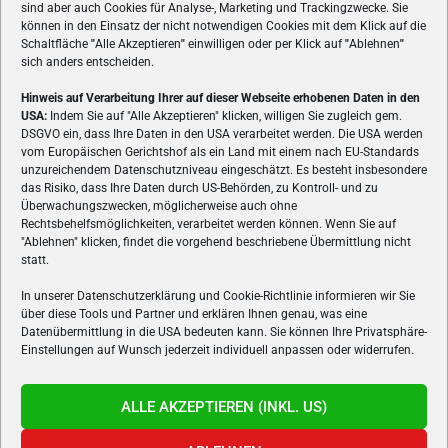
sind aber auch Cookies für Analyse-, Marketing und Trackingzwecke. Sie
können in den Einsatz der nicht notwendigen Cookies mit dem Klick auf die
Schaltfläche
"
Alle Akzeptieren
"
einwilligen oder per Klick auf
"
Ablehnen
"
sich anders entscheiden.
Hinweis auf Verarbeitung Ihrer auf dieser Webseite erhobenen Daten in den
USA:
Indem Sie auf "Alle Akzeptieren" klicken, willigen Sie zugleich gem.
ÜBER UNS
DSGVO ein, dass Ihre Daten in den USA verarbeitet werden. Die USA werden
vom Europäischen Gerichtshof als ein Land mit einem nach EU-Standards
VON GAMERN, FÜR GAMER! Gamers.at ist das älteste Online-
unzureichendem Datenschutzniveau eingeschätzt. Es besteht insbesondere
Spielemagazin Österreichs und bringt täglich aktuelle News,
das Risiko, dass Ihre Daten durch US-Behörden, zu Kontroll- und zu
Reviews und Videos zu PC- und Konsolenspielen, Gaming-
Überwachungszwecken, möglicherweise auch ohne
Rechtsbehelfsmöglichkeiten, verarbeitet werden können. Wenn Sie auf
Hardware und aus der Welt des e-Sport's.
"Ablehnen" klicken, findet die vorgehend beschriebene Übermittlung nicht
statt.
Schreib uns:
redaktion@gamers.at
In unserer Datenschutzerklärung und Cookie-Richtlinie informieren wir Sie
über diese Tools und Partner und erklären Ihnen genau, was eine
FOLGE UNS
Datenübermittlung in die USA bedeuten kann. Sie können Ihre Privatsphäre-
Einstellungen auf Wunsch jederzeit individuell anpassen oder widerrufen.
ALLE AKZEPTIEREN (INKL. US)