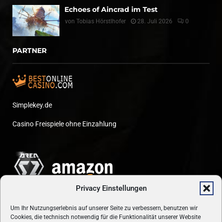
Echoes of Aincrad im Test
von
Tobias Hörstlhofer
28. Juli 2026
0
PARTNER
Simplekey.de
Casino Freispiele ohne Einzahlung
Privacy Einstellungen
Um Ihr Nutzungserlebnis auf unserer Seite zu verbessern, benutzen wir
Cookies, die technisch notwendig für die Funktionalität unserer Website