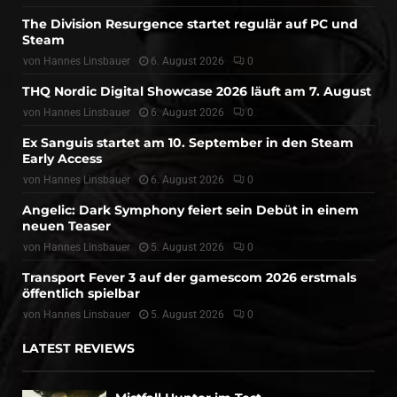
The Division Resurgence startet regulär auf PC und
Steam
von
Hannes Linsbauer
6. August 2026
0
THQ Nordic Digital Showcase 2026 läuft am 7. August
von
Hannes Linsbauer
6. August 2026
0
Ex Sanguis startet am 10. September in den Steam
Early Access
von
Hannes Linsbauer
6. August 2026
0
Angelic: Dark Symphony feiert sein Debüt in einem
neuen Teaser
von
Hannes Linsbauer
5. August 2026
0
Transport Fever 3 auf der gamescom 2026 erstmals
öffentlich spielbar
von
Hannes Linsbauer
5. August 2026
0
LATEST REVIEWS