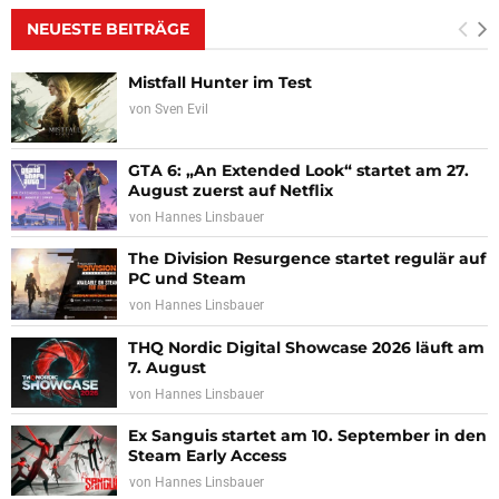
NEUESTE BEITRÄGE
Mistfall Hunter im Test
von
Sven Evil
GTA 6: „An Extended Look“ startet am 27.
August zuerst auf Netflix
von
Hannes Linsbauer
The Division Resurgence startet regulär auf
PC und Steam
von
Hannes Linsbauer
THQ Nordic Digital Showcase 2026 läuft am
7. August
von
Hannes Linsbauer
Ex Sanguis startet am 10. September in den
Steam Early Access
von
Hannes Linsbauer