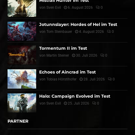
Mistfall Hunter im Test
von
Sven Evil
6. August 2026
0
Jotunnslayer: Hordes of Hel im Test
von
Tom Steinbauer
4. August 2026
0
Tormentum II im Test
von
Martin Steiner
30. Juli 2026
0
Echoes of Aincrad im Test
von
Tobias Hörstlhofer
28. Juli 2026
0
Halo: Campaign Evolved im Test
von
Sven Evil
25. Juli 2026
0
PARTNER