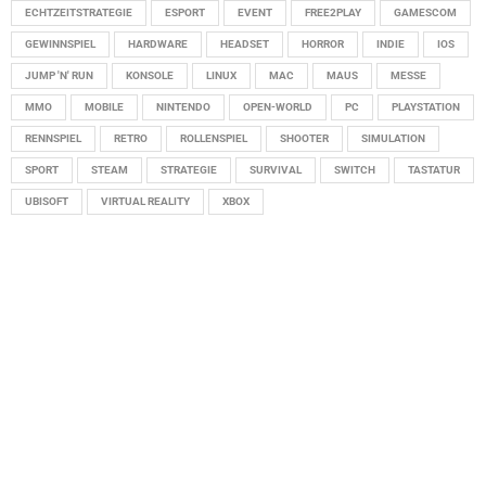
ECHTZEITSTRATEGIE
ESPORT
EVENT
FREE2PLAY
GAMESCOM
GEWINNSPIEL
HARDWARE
HEADSET
HORROR
INDIE
IOS
JUMP 'N' RUN
KONSOLE
LINUX
MAC
MAUS
MESSE
MMO
MOBILE
NINTENDO
OPEN-WORLD
PC
PLAYSTATION
RENNSPIEL
RETRO
ROLLENSPIEL
SHOOTER
SIMULATION
SPORT
STEAM
STRATEGIE
SURVIVAL
SWITCH
TASTATUR
UBISOFT
VIRTUAL REALITY
XBOX