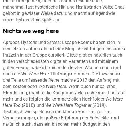
fast schon gemein, aber das daraus resultierende,
manchmal fast hysterische Hin und Her über den Voice-Chat
gehört in gewisser Weise dazu und macht auf irgendwie
einen Teil des Spielspaß aus.
Nichts we weg here
Apropos Hysterie und Stress: Escape Rooms haben sich in
den letzten Jahren als beliebte Möglichkeit für gemeinsames
Puzzeln in der Gruppe etabliert. Diese gibt es natürlich auch
in den verschiedensten digitalen Varianten und mit einem
guten Freund habe ich mir in den letzten Wochen nach und
nach die
We Were Here
-Titel vorgenommen. Die inzwischen
drei Teile umfassende Reihe machte 2017 den Anfang mit
dem kostenlosen
We Were Here
. Wenn auch nur ca. eine
Stunde lang, machte die Kostprobe vielen scheinbar Lust auf
mehr und es folgten die kommerziellen Nachfolger
We Were
Here Too
(2018) und
We Were Here Together
(2019).
Technisch wie spielerisch merkt man von Titel zu Titel
Verbesserungen, die größere Erfahrung der Entwickler und
natürlich auch, dass ein bisschen mehr Budget in den