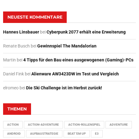
NEUESTE KOMMENTARE
Hannes Linsbauer
bei
Cyberpunk 2077 erhält eine Erweiterung
Renate Busch
bei
Gewinnspiel The Mandalorian
Martin
bei
4 Tipps für den Bau eines ausgewogenen (Gaming)-PCs
Daniel Fink
bei
Alienware AW3423DW im Test und Vergleich
elromeo
bei
Die Ski Challenge ist im Herbst zurück!
THEMEN
ACTION
ACTION-ADVENTURE
ACTION-ROLLENSPIEL
ADVENTURE
ANDROID
AUFBAUSTRATEGIE
BEAT 'EM UP
E3