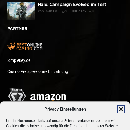
Halo: Campaign Evolved im Test
von
Sven Evil
25. Juli 2026
0
PARTNER
Simplekey.de
Casino Freispiele ohne Einzahlung
Privacy Einstellungen
Um Ihr Nutzungserlebnis auf unserer Seite zu verbessern, benutzen wir
Cookies, die technisch notwendig für die Funktionalität unserer Website