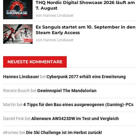
THQ Nordic Digital Showcase 2026 läuft am
7. August
von
Hannes Linsbauer
Ex Sanguis startet am 10. September in den
Steam Early Access
von
Hannes Linsbauer
NEUESTE KOMMENTARE
Hannes Linsbauer
bei
Cyberpunk 2077 erhält eine Erweiterung
Renate Busch
bei
Gewinnspiel The Mandalorian
Martin
bei
4 Tipps für den Bau eines ausgewogenen (Gaming)-PCs
Daniel Fink
bei
Alienware AW3423DW im Test und Vergleich
elromeo
bei
Die Ski Challenge ist im Herbst zurück!