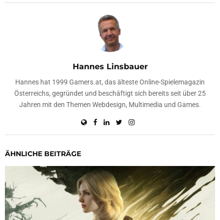
Hannes Linsbauer
Hannes hat 1999 Gamers.at, das älteste Online-Spielemagazin
Österreichs, gegründet und beschäftigt sich bereits seit über 25
Jahren mit den Themen Webdesign, Multimedia und Games.
ÄHNLICHE BEITRÄGE