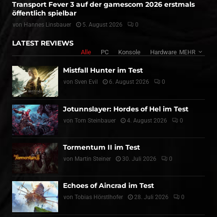
Transport Fever 3 auf der gamescom 2026 erstmals
öffentlich spielbar
von
Hannes Linsbauer
5. August 2026
0
LATEST REVIEWS
Alle
PC
Konsole
Hardware
MEHR
Mistfall Hunter im Test
von
Sven Evil
6. August 2026
0
Jotunnslayer: Hordes of Hel im Test
von
Tom Steinbauer
4. August 2026
0
Tormentum II im Test
von
Martin Steiner
30. Juli 2026
0
Echoes of Aincrad im Test
von
Tobias Hörstlhofer
28. Juli 2026
0