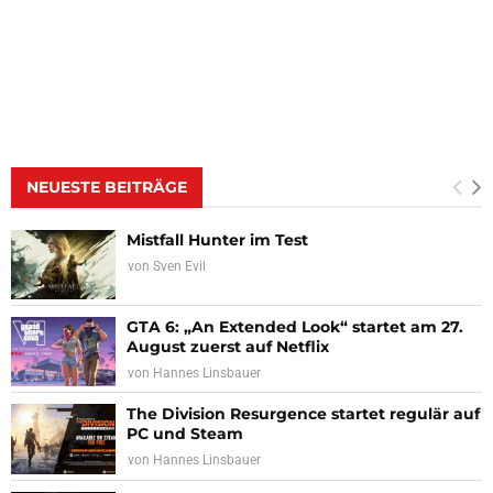
NEUESTE BEITRÄGE
Mistfall Hunter im Test
von
Sven Evil
GTA 6: „An Extended Look“ startet am 27.
August zuerst auf Netflix
von
Hannes Linsbauer
The Division Resurgence startet regulär auf
PC und Steam
von
Hannes Linsbauer