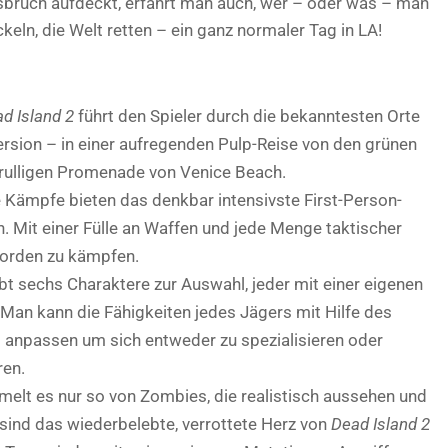
bruch aufdeckt, erfährt man auch, wer – oder was – man
ckeln, die Welt retten – ein ganz normaler Tag in LA!
d Island 2
führt den Spieler durch die bekanntesten Orte
ersion – in einer aufregenden Pulp-Reise von den grünen
chrulligen Promenade von Venice Beach.
 Kämpfe bieten das denkbar intensivste First-Person-
n. Mit einer Fülle an Waffen und jede Menge taktischer
horden zu kämpfen.
bt sechs Charaktere zur Auswahl, jeder mit einer eigenen
 Man kann die Fähigkeiten jedes Jägers mit Hilfe des
g anpassen um sich entweder zu spezialisieren oder
ren.
elt es nur so von Zombies, die realistisch aussehen und
 sind das wiederbelebte, verrottete Herz von
Dead Island 2