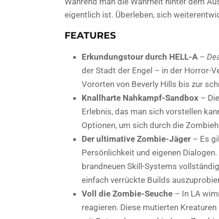
Während man die Wahrheit hinter dem Aus
eigentlich ist. Überleben, sich weiterentwi
FEATURES
Erkundungstour durch HELL-A
–
Dea
der Stadt der Engel – in der Horror-V
Vororten von Beverly Hills bis zur s
Knallharte Nahkampf-Sandbox
– Die
Erlebnis, das man sich vorstellen kan
Optionen, um sich durch die Zombie
Der ultimative Zombie-Jäger
– Es gi
Persönlichkeit und eigenen Dialogen.
brandneuen Skill-Systems vollständi
einfach verrückte Builds auszuprobie
Voll die Zombie-Seuche
– In LA wimm
reagieren. Diese mutierten Kreaturen