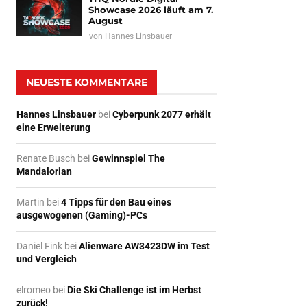
Showcase 2026 läuft am 7.
August
von
Hannes Linsbauer
NEUESTE KOMMENTARE
Hannes Linsbauer
bei
Cyberpunk 2077 erhält
eine Erweiterung
Renate Busch
bei
Gewinnspiel The
Mandalorian
Martin
bei
4 Tipps für den Bau eines
ausgewogenen (Gaming)-PCs
Daniel Fink
bei
Alienware AW3423DW im Test
und Vergleich
elromeo
bei
Die Ski Challenge ist im Herbst
zurück!