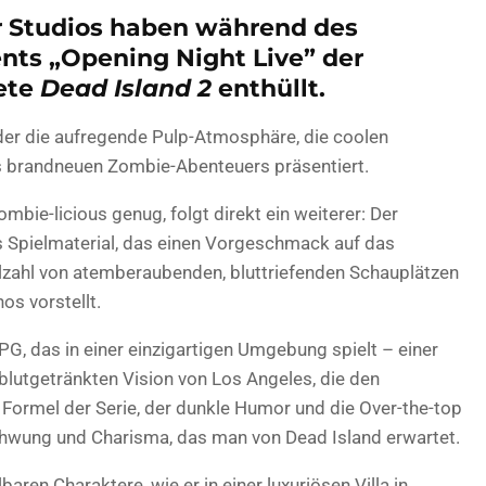
r Studios haben während des
nts „Opening Night Live” der
ete
Dead Island 2
enthüllt.
 der die aufregende Pulp-Atmosphäre, die coolen
es brandneuen Zombie-Abenteuers präsentiert.
mbie-licious genug, folgt direkt ein weiterer: Der
s Spielmaterial, das einen Vorgeschmack auf das
lzahl von atemberaubenden, bluttriefenden Schauplätzen
os vorstellt.
PG, das in einer einzigartigen Umgebung spielt – einer
, blutgetränkten Vision von Los Angeles, die den
 Formel der Serie, der dunkle Humor und die Over-the-top
chwung und Charisma, das man von Dead Island erwartet.
baren Charaktere, wie er in einer luxuriösen Villa in