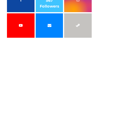
567
Followers