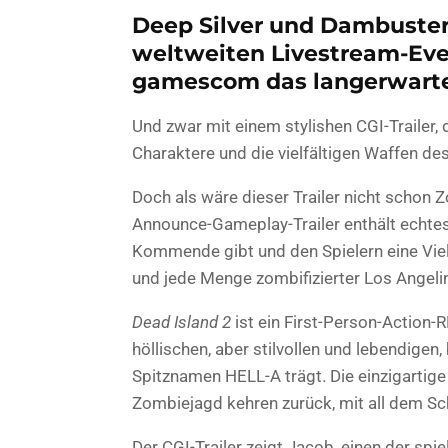
Deep Silver und Dambuste
weltweiten Livestream-Eve
gamescom das langerwart
Und zwar mit einem stylishen CGI-Trailer,
Charaktere und die vielfältigen Waffen d
Doch als wäre dieser Trailer nicht schon Zo
Announce-Gameplay-Trailer enthält echte
Kommende gibt und den Spielern eine Vie
und jede Menge zombifizierter Los Angelin
Dead Island 2
ist ein First-Person-Action-R
höllischen, aber stilvollen und lebendigen
Spitznamen HELL-A trägt. Die einzigartige
Zombiejagd kehren zurück, mit all dem S
Der CGI-Trailer zeigt Jacob, einen der spiel