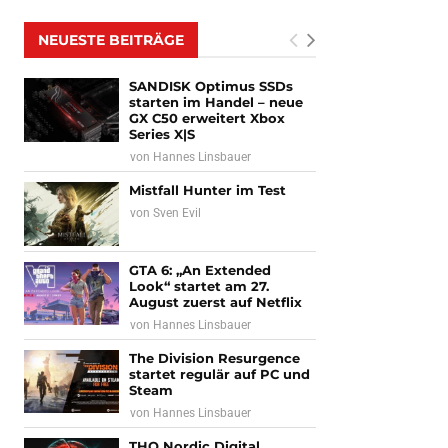
NEUESTE BEITRÄGE
SANDISK Optimus SSDs
starten im Handel – neue
GX C50 erweitert Xbox
Series X|S
von
Hannes Linsbauer
Mistfall Hunter im Test
von
Sven Evil
GTA 6: „An Extended
Look“ startet am 27.
August zuerst auf Netflix
von
Hannes Linsbauer
The Division Resurgence
startet regulär auf PC und
Steam
von
Hannes Linsbauer
THQ Nordic Digital