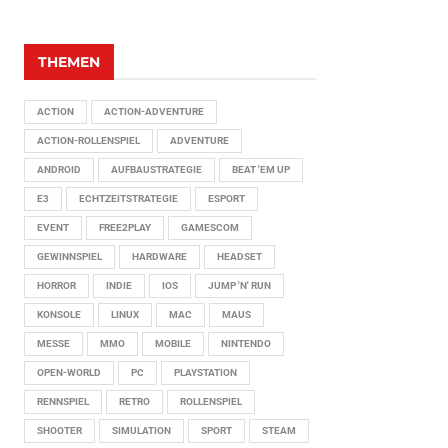
THEMEN
ACTION
ACTION-ADVENTURE
ACTION-ROLLENSPIEL
ADVENTURE
ANDROID
AUFBAUSTRATEGIE
BEAT 'EM UP
E3
ECHTZEITSTRATEGIE
ESPORT
EVENT
FREE2PLAY
GAMESCOM
GEWINNSPIEL
HARDWARE
HEADSET
HORROR
INDIE
IOS
JUMP 'N' RUN
KONSOLE
LINUX
MAC
MAUS
MESSE
MMO
MOBILE
NINTENDO
OPEN-WORLD
PC
PLAYSTATION
RENNSPIEL
RETRO
ROLLENSPIEL
SHOOTER
SIMULATION
SPORT
STEAM