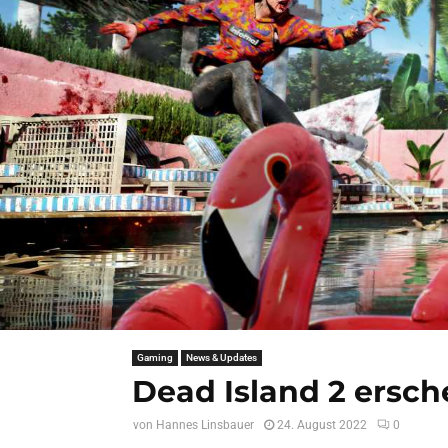
Gaming
News & Updates
Dead Island 2 ersch
von
Hannes Linsbauer
24. August 2022
0