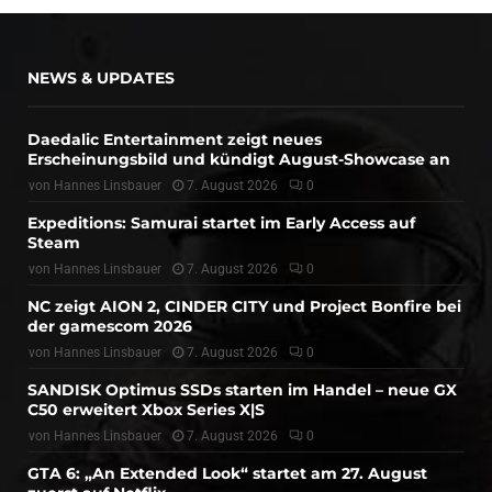
NEWS & UPDATES
Daedalic Entertainment zeigt neues
Erscheinungsbild und kündigt August-Showcase an
von
Hannes Linsbauer
7. August 2026
0
Expeditions: Samurai startet im Early Access auf
Steam
von
Hannes Linsbauer
7. August 2026
0
NC zeigt AION 2, CINDER CITY und Project Bonfire bei
der gamescom 2026
von
Hannes Linsbauer
7. August 2026
0
SANDISK Optimus SSDs starten im Handel – neue GX
C50 erweitert Xbox Series X|S
von
Hannes Linsbauer
7. August 2026
0
GTA 6: „An Extended Look“ startet am 27. August