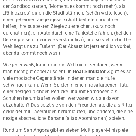
der Sandbox starten, (Moment, es kommt noch mehr), als
„Rhinozeros” durch die Stadt stürmen, (schön weiterlesen),
einer geheimen Ziegengesellschaft beitreten und ihnen
helfen, ihre suspekten Zie
g
le zu erreichen, (kurz noch
durchatmen), ein Auto durch eine Tankstelle fahren, (bei den
Benzinpreisen irgendwie verständlich), und so viel mehr! Die
Welt liegt uns zu Füßen*. (Der Absatz ist jetzt endlich vorbei,
aber da kommt noch was!)
Wie jeder weiß, kann man die Welt nicht zerstören, wenn
man nicht gut dabei aussieht. In
Goat Simulator 3
gibt es so
viele modische Gegenstände, in denen man die Hufe
schwingen kann. Wenn Spieler in einem rosafarbenen Tutu,
einer riesigen blonden Perücke und mit Farbdosen als
Schuhen herumlaufen wollen, wer wären wir, sie davon
abzuhalten? Das setzt sie von den Freunden ab, die als Ritter
gekleidet mit Laseraugen herumlaufen, und anderen, die eine
riesige abscheuliche Banane (alias Abominanan) spielen.
Rund um San Angora gibt es sieben Multiplayer-Minispiele