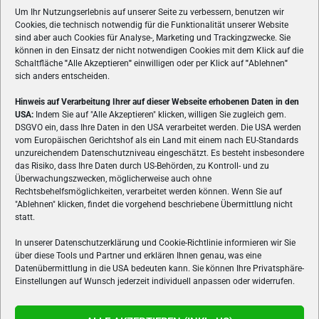
Um Ihr Nutzungserlebnis auf unserer Seite zu verbessern, benutzen wir
Cookies, die technisch notwendig für die Funktionalität unserer Website
sind aber auch Cookies für Analyse-, Marketing und Trackingzwecke. Sie
können in den Einsatz der nicht notwendigen Cookies mit dem Klick auf die
Schaltfläche
"
Alle Akzeptieren
"
einwilligen oder per Klick auf
"
Ablehnen
"
sich anders entscheiden.
Hinweis auf Verarbeitung Ihrer auf dieser Webseite erhobenen Daten in den
USA:
Indem Sie auf "Alle Akzeptieren" klicken, willigen Sie zugleich gem.
ÜBER UNS
DSGVO ein, dass Ihre Daten in den USA verarbeitet werden. Die USA werden
vom Europäischen Gerichtshof als ein Land mit einem nach EU-Standards
VON GAMERN, FÜR GAMER! Gamers.at ist das älteste Online-
unzureichendem Datenschutzniveau eingeschätzt. Es besteht insbesondere
Spielemagazin Österreichs und bringt täglich aktuelle News,
das Risiko, dass Ihre Daten durch US-Behörden, zu Kontroll- und zu
Reviews und Videos zu PC- und Konsolenspielen, Gaming-
Überwachungszwecken, möglicherweise auch ohne
Rechtsbehelfsmöglichkeiten, verarbeitet werden können. Wenn Sie auf
Hardware und aus der Welt des e-Sport's.
"Ablehnen" klicken, findet die vorgehend beschriebene Übermittlung nicht
statt.
Schreib uns:
redaktion@gamers.at
In unserer Datenschutzerklärung und Cookie-Richtlinie informieren wir Sie
über diese Tools und Partner und erklären Ihnen genau, was eine
FOLGE UNS
Datenübermittlung in die USA bedeuten kann. Sie können Ihre Privatsphäre-
Einstellungen auf Wunsch jederzeit individuell anpassen oder widerrufen.