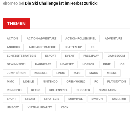
elromeo
bei
Die Ski Challenge ist im Herbst zurück!
THEMEN
ACTION
ACTION-ADVENTURE
ACTION-ROLLENSPIEL
ADVENTURE
ANDROID
AUFBAUSTRATEGIE
BEAT 'EM UP
E3
ECHTZEITSTRATEGIE
ESPORT
EVENT
FREE2PLAY
GAMESCOM
GEWINNSPIEL
HARDWARE
HEADSET
HORROR
INDIE
IOS
JUMP 'N' RUN
KONSOLE
LINUX
MAC
MAUS
MESSE
MMO
MOBILE
NINTENDO
OPEN-WORLD
PC
PLAYSTATION
RENNSPIEL
RETRO
ROLLENSPIEL
SHOOTER
SIMULATION
SPORT
STEAM
STRATEGIE
SURVIVAL
SWITCH
TASTATUR
UBISOFT
VIRTUAL REALITY
XBOX