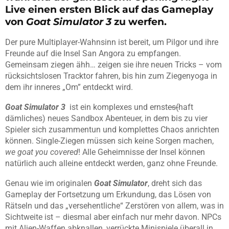
Live einen ersten Blick auf das Gameplay
von
Goat Simulator 3
zu werfen.
Der pure Multiplayer-Wahnsinn ist bereit, um Pilgor und ihre
Freunde auf die Insel San Angora zu empfangen.
Gemeinsam ziegen ähh… zeigen sie ihre neuen Tricks – vom
rücksichtslosen Tracktor fahren, bis hin zum Ziegenyoga in
dem ihr inneres „Om” entdeckt wird.
Goat Simulator 3
ist ein komplexes und ernst
es(
haft
dämliches) neues Sandbox Abenteuer, in dem bis zu vier
Spieler sich zusammentun und komplettes Chaos anrichten
können. Single-Ziegen müssen sich keine Sorgen machen,
we goat you covered
! Alle Geheimnisse der Insel können
natürlich auch alleine entdeckt werden, ganz ohne Freunde.
Genau wie im originalen
Goat Simulator
, dreht sich das
Gameplay der Fortsetzung um Erkundung, das Lösen von
Rätseln und das „versehentliche“ Zerstören von allem, was in
Sichtweite ist – diesmal aber einfach nur mehr davon. NPCs
mit Alien-Waffen abknallen, verrückte Minispiele überall in