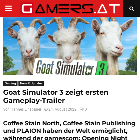
PRIMARY
MENU
Gaming
News & Updates
Goat Simulator 3 zeigt ersten
Gameplay-Trailer
von
Hannes Linsbauer
24. August 2022
0
Coffee Stain North, Coffee Stain Publishing
und PLAION haben der Welt ermöglicht,
während der gamescom: Opening Night