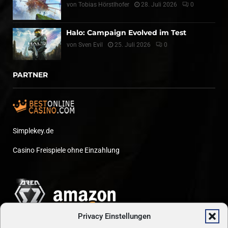
von
Tobias Hörstlhofer
28. Juli 2026
0
Halo: Campaign Evolved im Test
von
Sven Evil
25. Juli 2026
0
PARTNER
Simplekey.de
Casino Freispiele ohne Einzahlung
Privacy Einstellungen