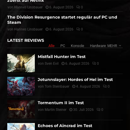
zuerst auf Netflix
von
Hannes Linsbauer
6. August 2026
0
The Division Resurgence startet regulär auf PC und
Steam
von
Hannes Linsbauer
6. August 2026
0
LATEST REVIEWS
Alle
PC
Konsole
Hardware
MEHR
Mistfall Hunter im Test
von
Sven Evil
6. August 2026
0
Jotunnslayer: Hordes of Hel im Test
von
Tom Steinbauer
4. August 2026
0
Tormentum II im Test
von
Martin Steiner
30. Juli 2026
0
Echoes of Aincrad im Test