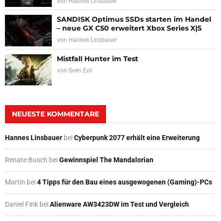
von
Hannes Linsbauer
SANDISK Optimus SSDs starten im Handel
– neue GX C50 erweitert Xbox Series X|S
von
Hannes Linsbauer
Mistfall Hunter im Test
von
Sven Evil
NEUESTE KOMMENTARE
Hannes Linsbauer
bei
Cyberpunk 2077 erhält eine Erweiterung
Renate Busch
bei
Gewinnspiel The Mandalorian
Martin
bei
4 Tipps für den Bau eines ausgewogenen (Gaming)-PCs
Daniel Fink
bei
Alienware AW3423DW im Test und Vergleich