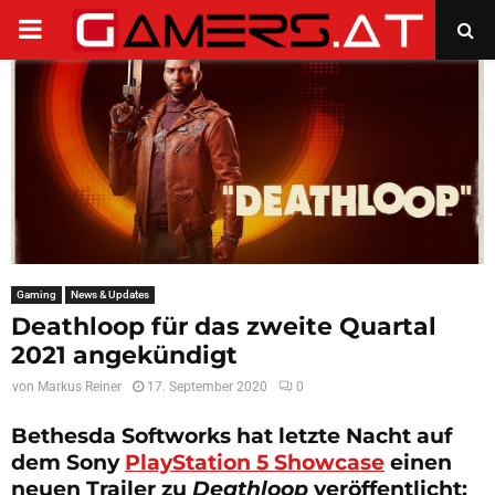
PRIMARY
MENU
Gaming
News & Updates
Deathloop für das zweite Quartal
2021 angekündigt
von
Markus Reiner
17. September 2020
0
Bethesda Softworks hat letzte Nacht auf
dem Sony
PlayStation 5 Showcase
einen
neuen Trailer zu
Deathloop
veröffentlicht: