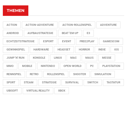
THEMEN
ACTION
ACTION-ADVENTURE
ACTION-ROLLENSPIEL
ADVENTURE
ANDROID
AUFBAUSTRATEGIE
BEAT 'EM UP
E3
ECHTZEITSTRATEGIE
ESPORT
EVENT
FREE2PLAY
GAMESCOM
GEWINNSPIEL
HARDWARE
HEADSET
HORROR
INDIE
IOS
JUMP 'N' RUN
KONSOLE
LINUX
MAC
MAUS
MESSE
MMO
MOBILE
NINTENDO
OPEN-WORLD
PC
PLAYSTATION
RENNSPIEL
RETRO
ROLLENSPIEL
SHOOTER
SIMULATION
SPORT
STEAM
STRATEGIE
SURVIVAL
SWITCH
TASTATUR
UBISOFT
VIRTUAL REALITY
XBOX