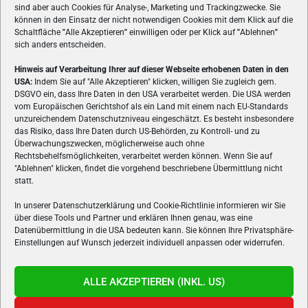
sind aber auch Cookies für Analyse-, Marketing und Trackingzwecke. Sie
können in den Einsatz der nicht notwendigen Cookies mit dem Klick auf die
Schaltfläche
"
Alle Akzeptieren
"
einwilligen oder per Klick auf
"
Ablehnen
"
sich anders entscheiden.
Hinweis auf Verarbeitung Ihrer auf dieser Webseite erhobenen Daten in den
USA:
Indem Sie auf "Alle Akzeptieren" klicken, willigen Sie zugleich gem.
ÜBER UNS
DSGVO ein, dass Ihre Daten in den USA verarbeitet werden. Die USA werden
vom Europäischen Gerichtshof als ein Land mit einem nach EU-Standards
VON GAMERN, FÜR GAMER! Gamers.at ist das älteste Online-
unzureichendem Datenschutzniveau eingeschätzt. Es besteht insbesondere
Spielemagazin Österreichs und bringt täglich aktuelle News,
das Risiko, dass Ihre Daten durch US-Behörden, zu Kontroll- und zu
Reviews und Videos zu PC- und Konsolenspielen, Gaming-
Überwachungszwecken, möglicherweise auch ohne
Rechtsbehelfsmöglichkeiten, verarbeitet werden können. Wenn Sie auf
Hardware und aus der Welt des e-Sport's.
"Ablehnen" klicken, findet die vorgehend beschriebene Übermittlung nicht
statt.
Schreib uns:
redaktion@gamers.at
In unserer Datenschutzerklärung und Cookie-Richtlinie informieren wir Sie
über diese Tools und Partner und erklären Ihnen genau, was eine
FOLGE UNS
Datenübermittlung in die USA bedeuten kann. Sie können Ihre Privatsphäre-
Einstellungen auf Wunsch jederzeit individuell anpassen oder widerrufen.
ALLE AKZEPTIEREN (INKL. US)