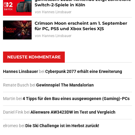
Switch-2-Spiele in Köln
von
Hannes Linsbauer
Crimson Moon erscheint am 1. September
für PC, PS5 und Xbox Series X|S
von
Hannes Linsbauer
NEUESTE KOMMENTARE
Hannes Linsbauer
bei
Cyberpunk 2077 erhält eine Erweiterung
Renate Busch
bei
Gewinnspiel The Mandalorian
Martin
bei
4 Tipps für den Bau eines ausgewogenen (Gaming)-PCs
Daniel Fink
bei
Alienware AW3423DW im Test und Vergleich
elromeo
bei
Die Ski Challenge ist im Herbst zurück!