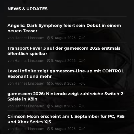
NEWS & UPDATES
Angelic: Dark Symphony feiert sein Debüt in einem
neuen Teaser
von
Hannes Linsbauer
5. August 2026
0
Transport Fever 3 auf der gamescom 2026 erstmals
öffentlich spielbar
von
Hannes Linsbauer
5. August 2026
0
Level Infinite zeigt gamescom-Line-up mit CONTROL
Resonant und mehr
von
Hannes Linsbauer
5. August 2026
0
gamescom 2026: Nintendo zeigt zahlreiche Switch-2-
Spiele in Köln
von
Hannes Linsbauer
5. August 2026
0
Crimson Moon erscheint am 1. September für PC, PS5
und Xbox Series X|S
von
Hannes Linsbauer
5. August 2026
0