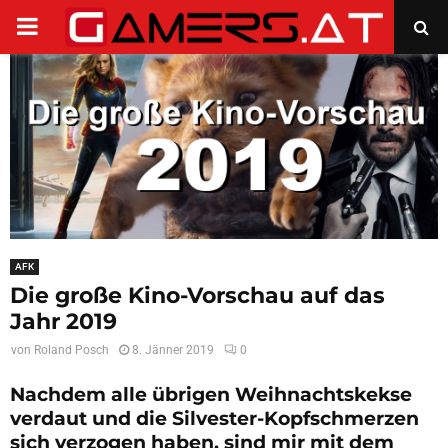
PRIMARY
MENU
AFK
Die große Kino-Vorschau auf das
Jahr 2019
von
Roland Posch
8. Jänner 2019
0
Nachdem alle übrigen Weihnachtskekse
verdaut und die Silvester-Kopfschmerzen
sich verzogen haben, sind mir mit dem