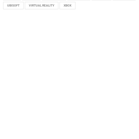
UBISOFT
VIRTUAL REALITY
XBOX