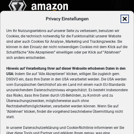
Privacy Einstellungen
Um Ihr Nutzungserlebnis auf unserer Seite zu verbessern, benutzen wir
Cookies, die technisch notwendig für die Funktionalität unserer Website
sind aber auch Cookies für Analyse-, Marketing und Trackingzwecke. Sie
können in den Einsatz der nicht notwendigen Cookies mit dem Klick auf die
Schaltfläche
"
Alle Akzeptieren
"
einwilligen oder per Klick auf
"
Ablehnen
"
sich anders entscheiden.
Hinweis auf Verarbeitung Ihrer auf dieser Webseite erhobenen Daten in den
USA:
Indem Sie auf "Alle Akzeptieren" klicken, willigen Sie zugleich gem.
ÜBER UNS
DSGVO ein, dass Ihre Daten in den USA verarbeitet werden. Die USA werden
vom Europäischen Gerichtshof als ein Land mit einem nach EU-Standards
VON GAMERN, FÜR GAMER! Gamers.at ist das älteste Online-
unzureichendem Datenschutzniveau eingeschätzt. Es besteht insbesondere
Spielemagazin Österreichs und bringt täglich aktuelle News,
das Risiko, dass Ihre Daten durch US-Behörden, zu Kontroll- und zu
Reviews und Videos zu PC- und Konsolenspielen, Gaming-
Überwachungszwecken, möglicherweise auch ohne
Rechtsbehelfsmöglichkeiten, verarbeitet werden können. Wenn Sie auf
Hardware und aus der Welt des e-Sport's.
"Ablehnen" klicken, findet die vorgehend beschriebene Übermittlung nicht
statt.
Schreib uns:
redaktion@gamers.at
In unserer Datenschutzerklärung und Cookie-Richtlinie informieren wir Sie
über diese Tools und Partner und erklären Ihnen genau, was eine