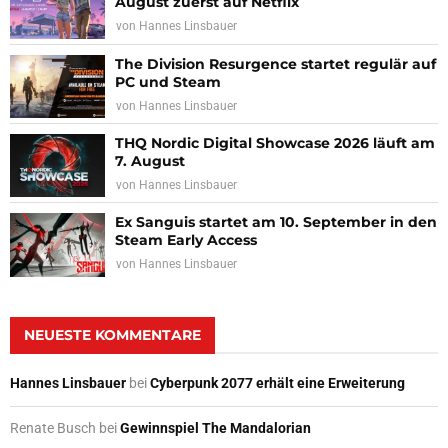
August zuerst auf Netflix
von
Hannes Linsbauer
The Division Resurgence startet regulär auf
PC und Steam
von
Hannes Linsbauer
THQ Nordic Digital Showcase 2026 läuft am
7. August
von
Hannes Linsbauer
Ex Sanguis startet am 10. September in den
Steam Early Access
von
Hannes Linsbauer
NEUESTE KOMMENTARE
Hannes Linsbauer
bei
Cyberpunk 2077 erhält eine Erweiterung
Renate Busch
bei
Gewinnspiel The Mandalorian