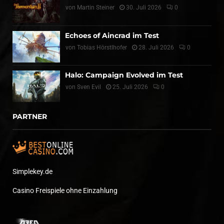
von
Martin Steiner
30. Juli 2026
0
Echoes of Aincrad im Test
von
Tobias Hörstlhofer
28. Juli 2026
0
Halo: Campaign Evolved im Test
von
Sven Evil
25. Juli 2026
0
PARTNER
Simplekey.de
Casino Freispiele ohne Einzahlung