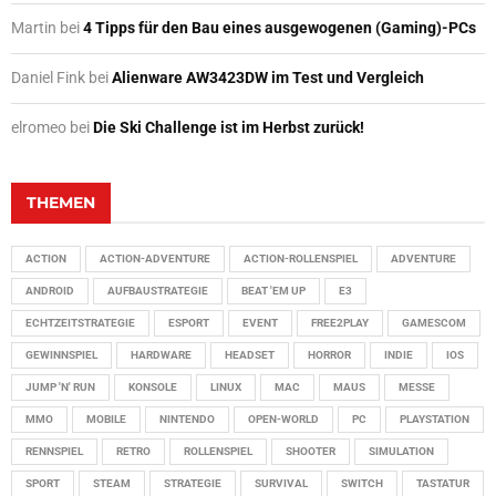
Martin
bei
4 Tipps für den Bau eines ausgewogenen (Gaming)-PCs
Daniel Fink
bei
Alienware AW3423DW im Test und Vergleich
elromeo
bei
Die Ski Challenge ist im Herbst zurück!
THEMEN
ACTION
ACTION-ADVENTURE
ACTION-ROLLENSPIEL
ADVENTURE
ANDROID
AUFBAUSTRATEGIE
BEAT 'EM UP
E3
ECHTZEITSTRATEGIE
ESPORT
EVENT
FREE2PLAY
GAMESCOM
GEWINNSPIEL
HARDWARE
HEADSET
HORROR
INDIE
IOS
JUMP 'N' RUN
KONSOLE
LINUX
MAC
MAUS
MESSE
MMO
MOBILE
NINTENDO
OPEN-WORLD
PC
PLAYSTATION
RENNSPIEL
RETRO
ROLLENSPIEL
SHOOTER
SIMULATION
SPORT
STEAM
STRATEGIE
SURVIVAL
SWITCH
TASTATUR