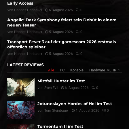
Early Access
von
Hannes Linsbauer
6. August 2026
0
Angelic: Dark Symphony feiert sein Debüt in einem
neuen Teaser
von
Hannes Linsbauer
5. August 2026
0
Transport Fever 3 auf der gamescom 2026 erstmals
öffentlich spielbar
von
Hannes Linsbauer
5. August 2026
0
LATEST REVIEWS
Alle
PC
Konsole
Hardware
MEHR
Mistfall Hunter im Test
von
Sven Evil
6. August 2026
0
Jotunnslayer: Hordes of Hel im Test
von
Tom Steinbauer
4. August 2026
0
Tormentum II im Test