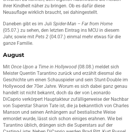
ihrer Kindheit näher zu bringen. Ob es dafür diese
Neuauflage wirklich braucht, sei dahingestellt.
Daneben gibt es im Juli
Spider-Man – Far from Home
(05.07.) zu sehen, den letzten Eintrag ins MCU in diesem
Jahr, sowie mit
Pets 2
(04.07.) einmal mehr etwas für die
ganze Familie.
August
Mit
Once Upon a Time in Hollywood
(08.08.) meldet sich
Meister Quentin Tarantino zurück und erzählt diesmal die
Geschichte um einen Schauspieler und sein Stunt-Double im
Hollywood der 70er Jahre. Worum es sich dabei ganz genau
handelt ist nicht bekannt, doch da der von Leonardo
DiCaprio verkörpert Hauptakteur zufälligerweise der Nachbar
von Superstar Sharon Tate ist, die ja bekanntlich von Charles
Manson und seinen Anhängern auf bestialische Weise
ermordet wurde, lässt sich schon einiges erahnen. Wie bei
Tarantino üblich, drängen sich die Superstars auf der
Casting-Liste: Neben DiCaprio werden Brad Pitt, Kurt Russel,