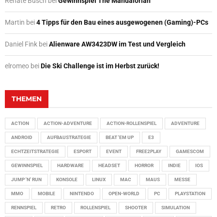
Renate Busch
bei
Gewinnspiel The Mandalorian
Martin
bei
4 Tipps für den Bau eines ausgewogenen (Gaming)-PCs
Daniel Fink
bei
Alienware AW3423DW im Test und Vergleich
elromeo
bei
Die Ski Challenge ist im Herbst zurück!
THEMEN
ACTION
ACTION-ADVENTURE
ACTION-ROLLENSPIEL
ADVENTURE
ANDROID
AUFBAUSTRATEGIE
BEAT 'EM UP
E3
ECHTZEITSTRATEGIE
ESPORT
EVENT
FREE2PLAY
GAMESCOM
GEWINNSPIEL
HARDWARE
HEADSET
HORROR
INDIE
IOS
JUMP 'N' RUN
KONSOLE
LINUX
MAC
MAUS
MESSE
MMO
MOBILE
NINTENDO
OPEN-WORLD
PC
PLAYSTATION
RENNSPIEL
RETRO
ROLLENSPIEL
SHOOTER
SIMULATION