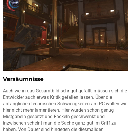
Versäumnisse
Auch wenn das Gesamtbild sehr gut gefällt, müssen sich die
Entwickler auch etwas Kritik gefallen lassen. Über die
anfänglichen technischen Schwierigkeiten am PC wollen wir
hier nicht mehr lamentieren. Hier wurden schon genug
Mistgabeln gespitzt und Fackeln geschwenkt und
inzwischen scheint man die Sache ganz gut im Griff zu
haben. Von Dauer sind hingegen die diesmaligen