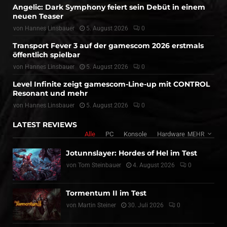
Angelic: Dark Symphony feiert sein Debüt in einem
neuen Teaser
von
Hannes Linsbauer
5. August 2026
0
Transport Fever 3 auf der gamescom 2026 erstmals
öffentlich spielbar
von
Hannes Linsbauer
5. August 2026
0
Level Infinite zeigt gamescom-Line-up mit CONTROL
Resonant und mehr
von
Hannes Linsbauer
5. August 2026
0
LATEST REVIEWS
Alle
PC
Konsole
Hardware
MEHR
Jotunnslayer: Hordes of Hel im Test
von
Tom Steinbauer
4. August 2026
0
Tormentum II im Test
von
Martin Steiner
30. Juli 2026
0