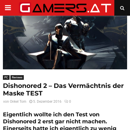
PRIMARY
MENU
PC
Reviews
Dishonored 2 – Das Vermächtnis der
Maske TEST
von
Onkel Tom
5. Dezember 2016
0
Eigentlich wollte ich den Test von
Dishonored 2
erst gar nicht machen.
Einerseits hatte ich eigentlich zu wenig