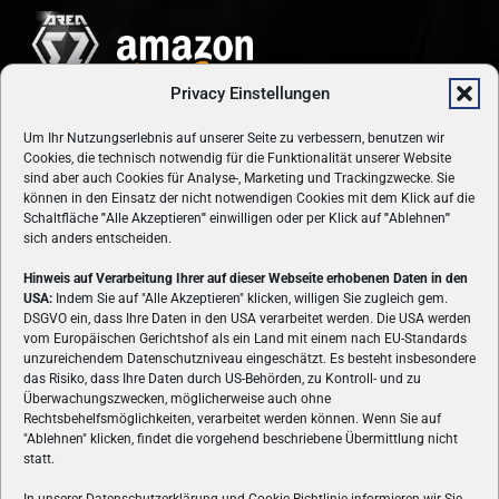
Privacy Einstellungen
Um Ihr Nutzungserlebnis auf unserer Seite zu verbessern, benutzen wir
Cookies, die technisch notwendig für die Funktionalität unserer Website
sind aber auch Cookies für Analyse-, Marketing und Trackingzwecke. Sie
können in den Einsatz der nicht notwendigen Cookies mit dem Klick auf die
Schaltfläche
"
Alle Akzeptieren
"
einwilligen oder per Klick auf
"
Ablehnen
"
sich anders entscheiden.
Hinweis auf Verarbeitung Ihrer auf dieser Webseite erhobenen Daten in den
USA:
Indem Sie auf "Alle Akzeptieren" klicken, willigen Sie zugleich gem.
ÜBER UNS
DSGVO ein, dass Ihre Daten in den USA verarbeitet werden. Die USA werden
vom Europäischen Gerichtshof als ein Land mit einem nach EU-Standards
VON GAMERN, FÜR GAMER! Gamers.at ist das älteste Online-
unzureichendem Datenschutzniveau eingeschätzt. Es besteht insbesondere
Spielemagazin Österreichs und bringt täglich aktuelle News,
das Risiko, dass Ihre Daten durch US-Behörden, zu Kontroll- und zu
Reviews und Videos zu PC- und Konsolenspielen, Gaming-
Überwachungszwecken, möglicherweise auch ohne
Hardware und aus der Welt des e-Sport's.
Rechtsbehelfsmöglichkeiten, verarbeitet werden können. Wenn Sie auf
"Ablehnen" klicken, findet die vorgehend beschriebene Übermittlung nicht
Schreib uns:
redaktion@gamers.at
statt.