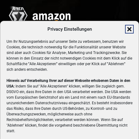
Privacy Einstellungen
Um Ihr Nutzungserlebnis auf unserer Seite zu verbessern, benutzen wir
Cookies, die technisch notwendig für die Funktionalität unserer Website
sind aber auch Cookies für Analyse-, Marketing und Trackingzwecke. Sie
können in den Einsatz der nicht notwendigen Cookies mit dem Klick auf die
Schaltfläche
"
Alle Akzeptieren
"
einwilligen oder per Klick auf
"
Ablehnen
"
sich anders entscheiden.
Hinweis auf Verarbeitung Ihrer auf dieser Webseite erhobenen Daten in den
USA:
Indem Sie auf "Alle Akzeptieren" klicken, willigen Sie zugleich gem.
ÜBER UNS
DSGVO ein, dass Ihre Daten in den USA verarbeitet werden. Die USA werden
vom Europäischen Gerichtshof als ein Land mit einem nach EU-Standards
VON GAMERN, FÜR GAMER! Gamers.at ist das älteste Online-
unzureichendem Datenschutzniveau eingeschätzt. Es besteht insbesondere
Spielemagazin Österreichs und bringt täglich aktuelle News,
das Risiko, dass Ihre Daten durch US-Behörden, zu Kontroll- und zu
Reviews und Videos zu PC- und Konsolenspielen, Gaming-
Überwachungszwecken, möglicherweise auch ohne
Rechtsbehelfsmöglichkeiten, verarbeitet werden können. Wenn Sie auf
Hardware und aus der Welt des e-Sport's.
"Ablehnen" klicken, findet die vorgehend beschriebene Übermittlung nicht
statt.
Schreib uns:
redaktion@gamers.at