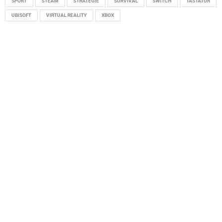
SPORT
STEAM
STRATEGIE
SURVIVAL
SWITCH
TASTATUR
UBISOFT
VIRTUAL REALITY
XBOX