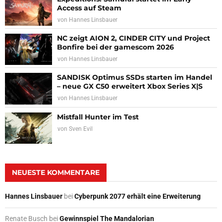
Access auf Steam
von
Hannes Linsbauer
NC zeigt AION 2, CINDER CITY und Project
Bonfire bei der gamescom 2026
von
Hannes Linsbauer
SANDISK Optimus SSDs starten im Handel
– neue GX C50 erweitert Xbox Series X|S
von
Hannes Linsbauer
Mistfall Hunter im Test
von
Sven Evil
NEUESTE KOMMENTARE
Hannes Linsbauer
bei
Cyberpunk 2077 erhält eine Erweiterung
Renate Busch
bei
Gewinnspiel The Mandalorian