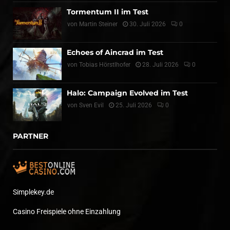
Tormentum II im Test
von
Martin Steiner
30. Juli 2026
0
Echoes of Aincrad im Test
von
Tobias Hörstlhofer
28. Juli 2026
0
Halo: Campaign Evolved im Test
von
Sven Evil
25. Juli 2026
0
PARTNER
Simplekey.de
Casino Freispiele ohne Einzahlung