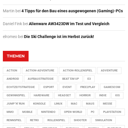
Martin
bei
4 Tipps für den Bau eines ausgewogenen (Gaming)-PCs
Daniel Fink
bei
Alienware AW3423DW im Test und Vergleich
elromeo
bei
Die Ski Challenge ist im Herbst zurück!
THEMEN
ACTION
ACTION-ADVENTURE
ACTION-ROLLENSPIEL
ADVENTURE
ANDROID
AUFBAUSTRATEGIE
BEAT 'EM UP
E3
ECHTZEITSTRATEGIE
ESPORT
EVENT
FREE2PLAY
GAMESCOM
GEWINNSPIEL
HARDWARE
HEADSET
HORROR
INDIE
IOS
JUMP 'N' RUN
KONSOLE
LINUX
MAC
MAUS
MESSE
MMO
MOBILE
NINTENDO
OPEN-WORLD
PC
PLAYSTATION
RENNSPIEL
RETRO
ROLLENSPIEL
SHOOTER
SIMULATION