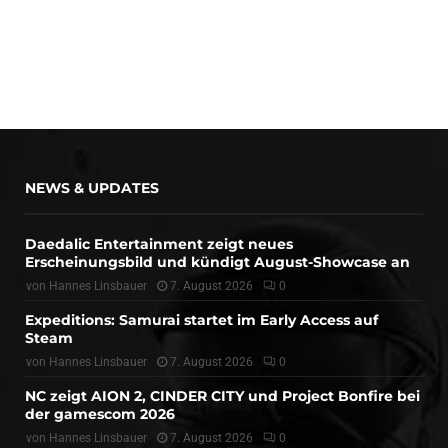
NEWS & UPDATES
Daedalic Entertainment zeigt neues
Erscheinungsbild und kündigt August-Showcase an
von
Hannes Linsbauer
7. August 2026
0
Expeditions: Samurai startet im Early Access auf
Steam
von
Hannes Linsbauer
7. August 2026
0
NC zeigt AION 2, CINDER CITY und Project Bonfire bei
der gamescom 2026
von
Hannes Linsbauer
7. August 2026
0