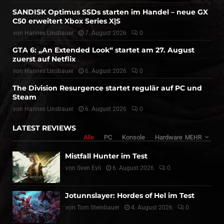
SANDISK Optimus SSDs starten im Handel – neue GX
C50 erweitert Xbox Series X|S
von
Hannes Linsbauer
7. August 2026
0
GTA 6: „An Extended Look“ startet am 27. August
zuerst auf Netflix
von
Hannes Linsbauer
6. August 2026
0
The Division Resurgence startet regulär auf PC und
Steam
von
Hannes Linsbauer
6. August 2026
0
LATEST REVIEWS
Alle
PC
Konsole
Hardware
MEHR
Mistfall Hunter im Test
von
Sven Evil
6. August 2026
0
Jotunnslayer: Hordes of Hel im Test
von
Tom Steinbauer
4. August 2026
0