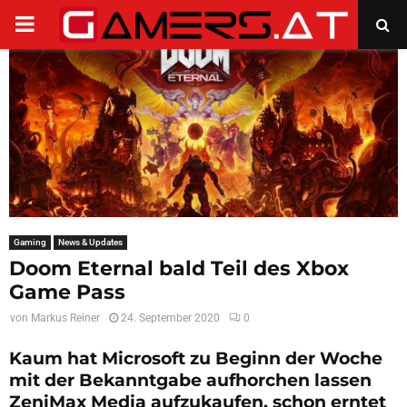
PRIMARY
MENU
Gaming
News & Updates
Doom Eternal bald Teil des Xbox
Game Pass
von
Markus Reiner
24. September 2020
0
Kaum hat Microsoft zu Beginn der Woche
mit der Bekanntgabe aufhorchen lassen
ZeniMax Media aufzukaufen, schon erntet