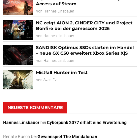
Access auf Steam
von
Hannes Linsbauer
NC zeigt AION 2, CINDER CITY und Project
Bonfire bei der gamescom 2026
von
Hannes Linsbauer
SANDISK Optimus SSDs starten im Handel
– neue GX C50 erweitert Xbox Series X|S
von
Hannes Linsbauer
Mistfall Hunter im Test
von
Sven Evil
NEUESTE KOMMENTARE
Hannes Linsbauer
bei
Cyberpunk 2077 erhält eine Erweiterung
Renate Busch
bei
Gewinnspiel The Mandalorian