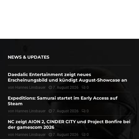
NEWS & UPDATES
Daedalic Entertainment zeigt neues
Erscheinungsbild und kündigt August-Showcase an
von
Hannes Linsbauer
7. August 2026
0
Expeditions: Samurai startet im Early Access auf
Steam
von
Hannes Linsbauer
7. August 2026
0
NC zeigt AION 2, CINDER CITY und Project Bonfire bei
der gamescom 2026
von
Hannes Linsbauer
7. August 2026
0