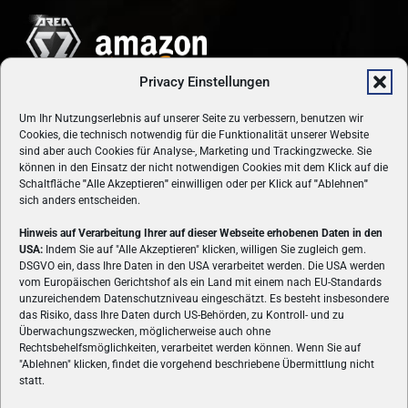
Privacy Einstellungen
Um Ihr Nutzungserlebnis auf unserer Seite zu verbessern, benutzen wir
Cookies, die technisch notwendig für die Funktionalität unserer Website
sind aber auch Cookies für Analyse-, Marketing und Trackingzwecke. Sie
können in den Einsatz der nicht notwendigen Cookies mit dem Klick auf die
Schaltfläche
"
Alle Akzeptieren
"
einwilligen oder per Klick auf
"
Ablehnen
"
sich anders entscheiden.
Hinweis auf Verarbeitung Ihrer auf dieser Webseite erhobenen Daten in den
USA:
Indem Sie auf "Alle Akzeptieren" klicken, willigen Sie zugleich gem.
ÜBER UNS
DSGVO ein, dass Ihre Daten in den USA verarbeitet werden. Die USA werden
vom Europäischen Gerichtshof als ein Land mit einem nach EU-Standards
VON GAMERN, FÜR GAMER! Gamers.at ist das älteste Online-
unzureichendem Datenschutzniveau eingeschätzt. Es besteht insbesondere
Spielemagazin Österreichs und bringt täglich aktuelle News,
das Risiko, dass Ihre Daten durch US-Behörden, zu Kontroll- und zu
Reviews und Videos zu PC- und Konsolenspielen, Gaming-
Überwachungszwecken, möglicherweise auch ohne
Rechtsbehelfsmöglichkeiten, verarbeitet werden können. Wenn Sie auf
Hardware und aus der Welt des e-Sport's.
"Ablehnen" klicken, findet die vorgehend beschriebene Übermittlung nicht
statt.
Schreib uns:
redaktion@gamers.at