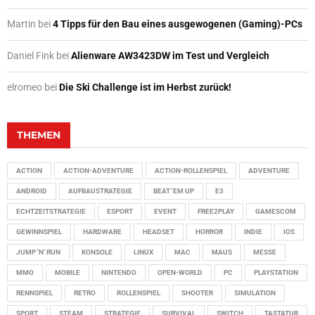
Martin
bei
4 Tipps für den Bau eines ausgewogenen (Gaming)-PCs
Daniel Fink
bei
Alienware AW3423DW im Test und Vergleich
elromeo
bei
Die Ski Challenge ist im Herbst zurück!
THEMEN
ACTION
ACTION-ADVENTURE
ACTION-ROLLENSPIEL
ADVENTURE
ANDROID
AUFBAUSTRATEGIE
BEAT 'EM UP
E3
ECHTZEITSTRATEGIE
ESPORT
EVENT
FREE2PLAY
GAMESCOM
GEWINNSPIEL
HARDWARE
HEADSET
HORROR
INDIE
IOS
JUMP 'N' RUN
KONSOLE
LINUX
MAC
MAUS
MESSE
MMO
MOBILE
NINTENDO
OPEN-WORLD
PC
PLAYSTATION
RENNSPIEL
RETRO
ROLLENSPIEL
SHOOTER
SIMULATION
SPORT
STEAM
STRATEGIE
SURVIVAL
SWITCH
TASTATUR