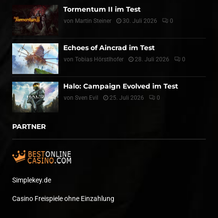
Tormentum II im Test
von
Martin Steiner
30. Juli 2026
0
Echoes of Aincrad im Test
von
Tobias Hörstlhofer
28. Juli 2026
0
Halo: Campaign Evolved im Test
von
Sven Evil
25. Juli 2026
0
PARTNER
Simplekey.de
Casino Freispiele ohne Einzahlung