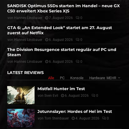
SANDISK Optimus SSDs starten im Handel – neue GX
C50 erweitert Xbox Series X|S
von
Hannes Linsbauer
7. August 2026
0
GTA 6: „An Extended Look“ startet am 27. August
zuerst auf Netflix
von
Hannes Linsbauer
6. August 2026
0
The Division Resurgence startet regulär auf PC und
Steam
von
Hannes Linsbauer
6. August 2026
0
LATEST REVIEWS
Alle
PC
Konsole
Hardware
MEHR
Mistfall Hunter im Test
von
Sven Evil
6. August 2026
0
Jotunnslayer: Hordes of Hel im Test
von
Tom Steinbauer
4. August 2026
0