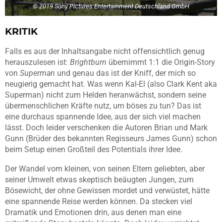
© 2019 Sony Pictures Entertainment Deutschland GmbH
KRITIK
Falls es aus der Inhaltsangabe nicht offensichtlich genug
herauszulesen ist:
Brightburn
übernimmt 1:1 die Origin-Story
von
Superman
und genau das ist der Kniff, der mich so
neugierig gemacht hat. Was wenn Kal-El (also Clark Kent aka
Superman) nicht zum Helden heranwächst, sondern seine
übermenschlichen Kräfte nutz, um böses zu tun? Das ist
eine durchaus spannende Idee, aus der sich viel machen
lässt. Doch leider verschenken die Autoren Brian und Mark
Gunn (Brüder des bekannten Regisseurs James Gunn) schon
beim Setup einen Großteil des Potentials ihrer Idee.
Der Wandel vom kleinen, von seinen Eltern geliebten, aber
seiner Umwelt etwas skeptisch beäugten Jungen, zum
Bösewicht, der ohne Gewissen mordet und verwüstet, hätte
eine spannende Reise werden können. Da stecken viel
Dramatik und Emotionen drin, aus denen man eine