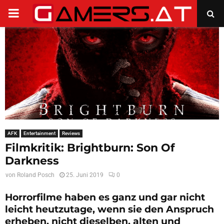
PRIMARY
MENU
AFK
Entertainment
Reviews
Filmkritik: Brightburn: Son Of
Darkness
von
Roland Posch
25. Juni 2019
0
Horrorfilme haben es ganz und gar nicht
leicht heutzutage, wenn sie den Anspruch
erheben, nicht dieselben, alten und