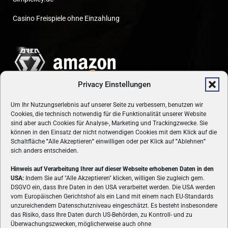
Casino Freispiele ohne Einzahlung
Privacy Einstellungen
Um Ihr Nutzungserlebnis auf unserer Seite zu verbessern, benutzen wir
Cookies, die technisch notwendig für die Funktionalität unserer Website
sind aber auch Cookies für Analyse-, Marketing und Trackingzwecke. Sie
können in den Einsatz der nicht notwendigen Cookies mit dem Klick auf die
Schaltfläche
"
Alle Akzeptieren
"
einwilligen oder per Klick auf
"
Ablehnen
"
sich anders entscheiden.
Hinweis auf Verarbeitung Ihrer auf dieser Webseite erhobenen Daten in den
USA:
Indem Sie auf "Alle Akzeptieren" klicken, willigen Sie zugleich gem.
ÜBER UNS
DSGVO ein, dass Ihre Daten in den USA verarbeitet werden. Die USA werden
vom Europäischen Gerichtshof als ein Land mit einem nach EU-Standards
VON GAMERN, FÜR GAMER! Gamers.at ist das älteste Online-
unzureichendem Datenschutzniveau eingeschätzt. Es besteht insbesondere
Spielemagazin Österreichs und bringt täglich aktuelle News,
das Risiko, dass Ihre Daten durch US-Behörden, zu Kontroll- und zu
Reviews und Videos zu PC- und Konsolenspielen, Gaming-
Überwachungszwecken, möglicherweise auch ohne