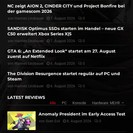
NC zeigt AION 2, CINDER CITY und Project Bonfire bei
der gamescom 2026
von
Hannes Linsbauer
7. August 2026
0
SANDISK Optimus SSDs starten im Handel – neue GX
C50 erweitert Xbox Series X|S
von
Hannes Linsbauer
7. August 2026
0
GTA 6: „An Extended Look“ startet am 27. August
zuerst auf Netflix
von
Hannes Linsbauer
6. August 2026
0
The Division Resurgence startet regulär auf PC und
Steam
von
Hannes Linsbauer
6. August 2026
0
LATEST REVIEWS
Alle
PC
Konsole
Hardware
MEHR
Anomaly President im Early Access Test
von
Sven Evil
8. August 2026
0