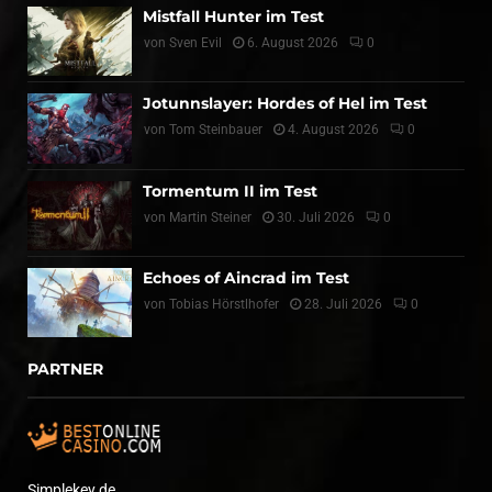
Mistfall Hunter im Test
von
Sven Evil
6. August 2026
0
Jotunnslayer: Hordes of Hel im Test
von
Tom Steinbauer
4. August 2026
0
Tormentum II im Test
von
Martin Steiner
30. Juli 2026
0
Echoes of Aincrad im Test
von
Tobias Hörstlhofer
28. Juli 2026
0
PARTNER
Simplekey.de