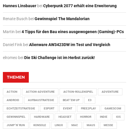
Hannes Linsbauer
bei
Cyberpunk 2077 erhält eine Erweiterung
Renate Busch
bei
Gewinnspiel The Mandalorian
Martin
bei
4 Tipps für den Bau eines ausgewogenen (Gaming)-PCs
Daniel Fink
bei
Alienware AW3423DW im Test und Vergleich
elromeo
bei
Die Ski Challenge ist im Herbst zurück!
THEMEN
ACTION
ACTION-ADVENTURE
ACTION-ROLLENSPIEL
ADVENTURE
ANDROID
AUFBAUSTRATEGIE
BEAT 'EM UP
E3
ECHTZEITSTRATEGIE
ESPORT
EVENT
FREE2PLAY
GAMESCOM
GEWINNSPIEL
HARDWARE
HEADSET
HORROR
INDIE
IOS
JUMP 'N' RUN
KONSOLE
LINUX
MAC
MAUS
MESSE