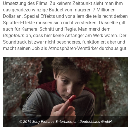
Umsetzung des Films. Zu keinem Zeitpunkt sieht man ihm
das geradezu winzige Budget von mageren 7 Millionen
Dollar an. Special Effekts und vor allem die teils recht derben
Splatter-Effekte müssen sich nicht verstecken. Dasselbe gilt
auch für Kamera, Schnitt und Regie. Man merkt dem
Brightburn
an, dass hier keine Anfänger am Werk waren. Der
Soundtrack ist zwar nicht besonderes, funktioniert aber und
macht seinen Job als Atmosphären-Verstärker durchaus gut.
© 2019 Sony Pictures Entertainment Deutschland GmbH