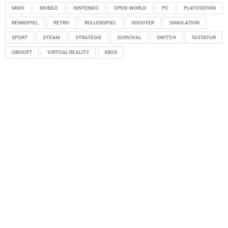
MMO
MOBILE
NINTENDO
OPEN-WORLD
PC
PLAYSTATION
RENNSPIEL
RETRO
ROLLENSPIEL
SHOOTER
SIMULATION
SPORT
STEAM
STRATEGIE
SURVIVAL
SWITCH
TASTATUR
UBISOFT
VIRTUAL REALITY
XBOX