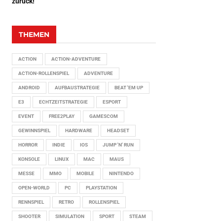
zurück!
THEMEN
ACTION
ACTION-ADVENTURE
ACTION-ROLLENSPIEL
ADVENTURE
ANDROID
AUFBAUSTRATEGIE
BEAT 'EM UP
E3
ECHTZEITSTRATEGIE
ESPORT
EVENT
FREE2PLAY
GAMESCOM
GEWINNSPIEL
HARDWARE
HEADSET
HORROR
INDIE
IOS
JUMP 'N' RUN
KONSOLE
LINUX
MAC
MAUS
MESSE
MMO
MOBILE
NINTENDO
OPEN-WORLD
PC
PLAYSTATION
RENNSPIEL
RETRO
ROLLENSPIEL
SHOOTER
SIMULATION
SPORT
STEAM