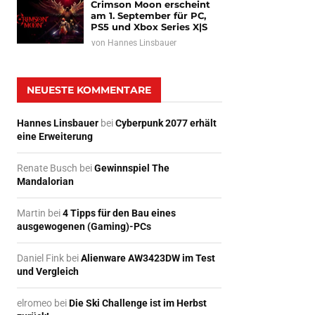
Crimson Moon erscheint
am 1. September für PC,
PS5 und Xbox Series X|S
von
Hannes Linsbauer
NEUESTE KOMMENTARE
Hannes Linsbauer
bei
Cyberpunk 2077 erhält
eine Erweiterung
Renate Busch
bei
Gewinnspiel The
Mandalorian
Martin
bei
4 Tipps für den Bau eines
ausgewogenen (Gaming)-PCs
Daniel Fink
bei
Alienware AW3423DW im Test
und Vergleich
elromeo
bei
Die Ski Challenge ist im Herbst