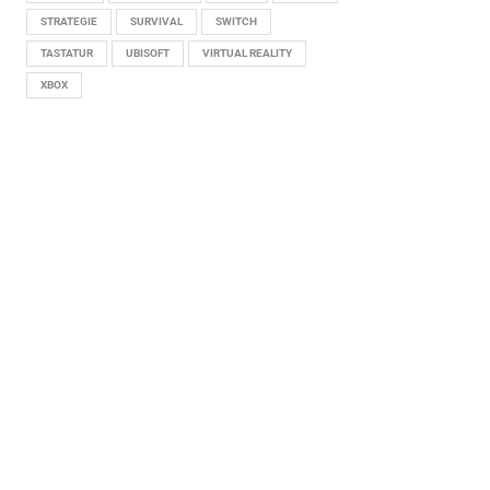
STRATEGIE
SURVIVAL
SWITCH
TASTATUR
UBISOFT
VIRTUAL REALITY
XBOX