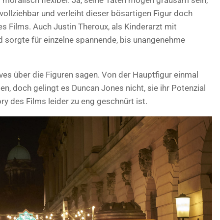
 moralisch flexibel. Ja, seine Taten mögen grausam sein,
hvollziehbar und verleiht dieser bösartigen Figur doch
s Films. Auch Justin Theroux, als Kinderarzt mit
d sorgte für einzelne spannende, bis unangenehme
ives über die Figuren sagen. Von der Hauptfigur einmal
n, doch gelingt es Duncan Jones nicht, sie ihr Potenzial
ry des Films leider zu eng geschnürt ist.