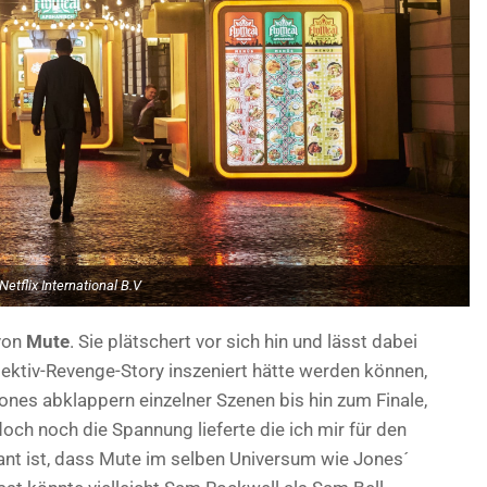
Netflix International B.V
 von
Mute
. Sie plätschert vor sich hin und lässt dabei
ktiv-Revenge-Story inszeniert hätte werden können,
nes abklappern einzelner Szenen bis hin zum Finale,
ch noch die Spannung lieferte die ich mir für den
nt ist, dass Mute im selben Universum wie Jones´