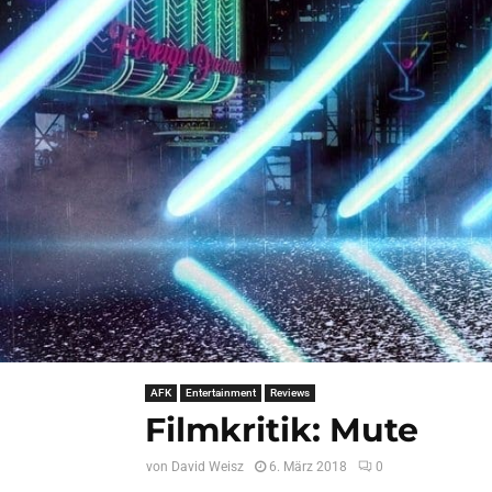
AFK
Entertainment
Reviews
Filmkritik: Mute
von
David Weisz
6. März 2018
0