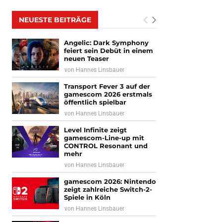
NEUESTE BEITRÄGE
Angelic: Dark Symphony
feiert sein Debüt in einem
neuen Teaser
von
Hannes Linsbauer
Transport Fever 3 auf der
gamescom 2026 erstmals
öffentlich spielbar
von
Hannes Linsbauer
Level Infinite zeigt
gamescom-Line-up mit
CONTROL Resonant und
mehr
von
Hannes Linsbauer
gamescom 2026: Nintendo
zeigt zahlreiche Switch-2-
Spiele in Köln
von
Hannes Linsbauer