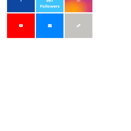
567
Followers