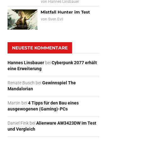
von
Hannes Linsbauer
Mistfall Hunter im Test
von
Sven Evil
NEUESTE KOMMENTARE
Hannes Linsbauer
bei
Cyberpunk 2077 erhält
eine Erweiterung
Renate Busch
bei
Gewinnspiel The
Mandalorian
Martin
bei
4 Tipps für den Bau eines
ausgewogenen (Gaming)-PCs
Daniel Fink
bei
Alienware AW3423DW im Test
und Vergleich