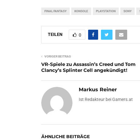
FINAL FANTASY
KONSOLE
PLAYSTATION
SONY
TEILEN
0
VORIGER BEITRAG
VR-Spiele zu Assassin’s Creed und Tom
Clancy’s Splinter Cell angekündigt!
Markus Reiner
Ist Redakteur bei Gamers.at
ÄHNLICHE BEITRÄGE