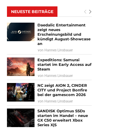
NEUESTE BEITRÄGE
Daedalic Entertainment
zeigt neues
Erscheinungsbild und
kündigt August-Showcase
an
von
Hannes Linsbauer
Expeditions: Samurai
startet im Early Access auf
Steam
von
Hannes Linsbauer
NC zeigt AION 2, CINDER
CITY und Project Bonfire
bei der gamescom 2026
von
Hannes Linsbauer
SANDISK Optimus SSDs
starten im Handel – neue
GX C50 erweitert Xbox
Series X|S