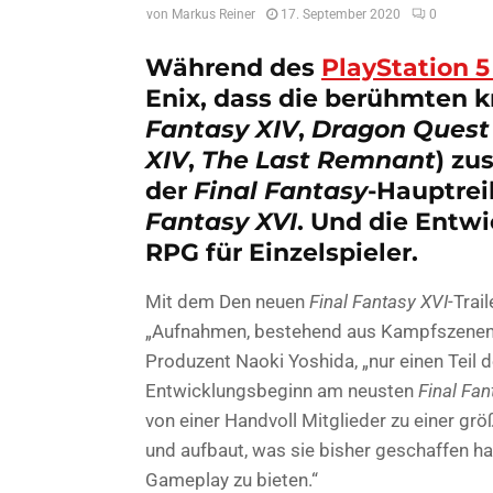
von
Markus Reiner
17. September 2020
0
Während des
PlayStation 
Enix, dass die berühmten k
Fantasy XIV
,
Dragon Quest
XIV
,
The Last Remnant
) zu
der
Final Fantasy
-Hauptrei
Fantasy XVI
. Und die Entwi
RPG für Einzelspieler.
Mit dem Den neuen
Final Fantasy XVI
-Trai
„Aufnahmen, bestehend aus Kampfszenen u
Produzent Naoki Yoshida, „nur einen Teil 
Entwicklungsbeginn am neusten
Final Fan
von einer Handvoll Mitglieder zu einer gr
und aufbaut, was sie bisher geschaffen ha
Gameplay zu bieten.“