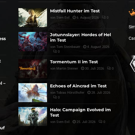
Mistfall Hunter im Test
von
Sven Evil
6. August 2026
0
Sim
Jotunnslayer: Hordes of Hel
ess
Cas
im Test
von
Tom Steinbauer
4. August 2026
0
t
Tormentum II im Test
von
Martin Steiner
30. Juli 2026
0
l –
Echoes of Aincrad im Test
von
Tobias Hörstlhofer
28. Juli 2026
0
Halo: Campaign Evolved im
Test
von
Sven Evil
25. Juli 2026
0
auf