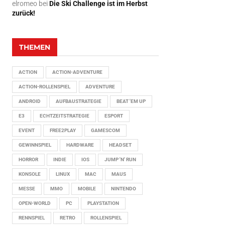
elromeo
bei
Die Ski Challenge ist im Herbst
zurück!
THEMEN
ACTION
ACTION-ADVENTURE
ACTION-ROLLENSPIEL
ADVENTURE
ANDROID
AUFBAUSTRATEGIE
BEAT 'EM UP
E3
ECHTZEITSTRATEGIE
ESPORT
EVENT
FREE2PLAY
GAMESCOM
GEWINNSPIEL
HARDWARE
HEADSET
HORROR
INDIE
IOS
JUMP 'N' RUN
KONSOLE
LINUX
MAC
MAUS
MESSE
MMO
MOBILE
NINTENDO
OPEN-WORLD
PC
PLAYSTATION
RENNSPIEL
RETRO
ROLLENSPIEL