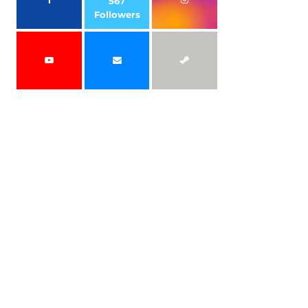
567
Followers