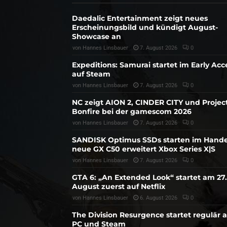
Daedalic Entertainment zeigt neues
Erscheinungsbild und kündigt August-
Showcase an
von
Hannes Linsbauer
7. August 2026
0
Expeditions: Samurai startet im Early Acc
auf Steam
von
Hannes Linsbauer
7. August 2026
0
NC zeigt AION 2, CINDER CITY und Projec
Bonfire bei der gamescom 2026
von
Hannes Linsbauer
7. August 2026
0
SANDISK Optimus SSDs starten im Hande
neue GX C50 erweitert Xbox Series X|S
von
Hannes Linsbauer
7. August 2026
0
GTA 6: „An Extended Look“ startet am 27.
August zuerst auf Netflix
von
Hannes Linsbauer
6. August 2026
0
The Division Resurgence startet regulär 
PC und Steam