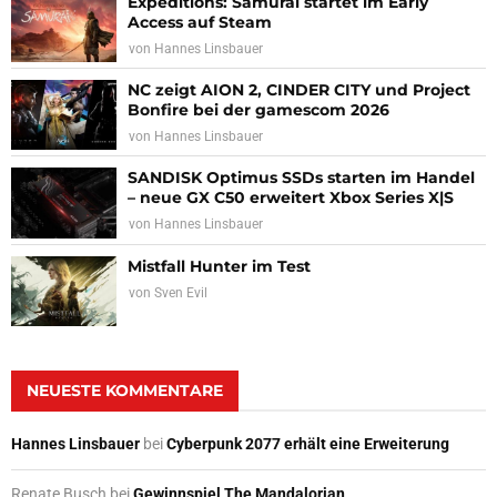
Expeditions: Samurai startet im Early
Access auf Steam
von
Hannes Linsbauer
NC zeigt AION 2, CINDER CITY und Project
Bonfire bei der gamescom 2026
von
Hannes Linsbauer
SANDISK Optimus SSDs starten im Handel
– neue GX C50 erweitert Xbox Series X|S
von
Hannes Linsbauer
Mistfall Hunter im Test
von
Sven Evil
NEUESTE KOMMENTARE
Hannes Linsbauer
bei
Cyberpunk 2077 erhält eine Erweiterung
Renate Busch
bei
Gewinnspiel The Mandalorian