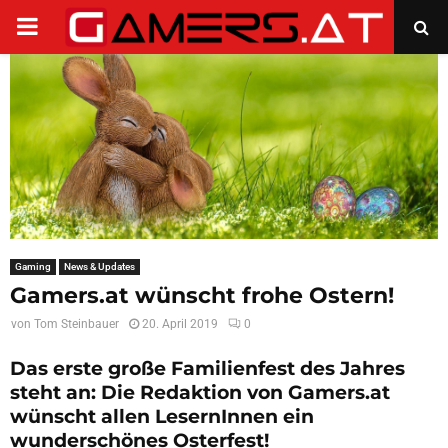
PRIMARY
MENU
Gaming
News & Updates
Gamers.at wünscht frohe Ostern!
von
Tom Steinbauer
20. April 2019
0
Das erste große Familienfest des Jahres
steht an: Die Redaktion von Gamers.at
wünscht allen LesernInnen ein
wunderschönes Osterfest!