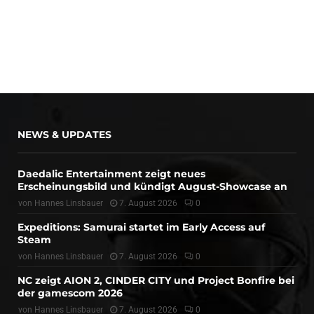
NEWS & UPDATES
Daedalic Entertainment zeigt neues
Erscheinungsbild und kündigt August-Showcase an
von
Hannes Linsbauer
7. August 2026
0
Expeditions: Samurai startet im Early Access auf
Steam
von
Hannes Linsbauer
7. August 2026
0
NC zeigt AION 2, CINDER CITY und Project Bonfire bei
der gamescom 2026
von
Hannes Linsbauer
7. August 2026
0