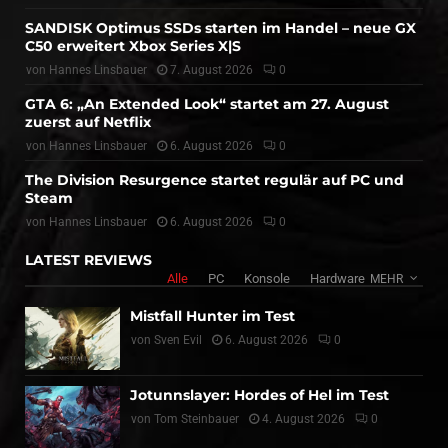
SANDISK Optimus SSDs starten im Handel – neue GX
C50 erweitert Xbox Series X|S
von
Hannes Linsbauer
7. August 2026
0
GTA 6: „An Extended Look“ startet am 27. August
zuerst auf Netflix
von
Hannes Linsbauer
6. August 2026
0
The Division Resurgence startet regulär auf PC und
Steam
von
Hannes Linsbauer
6. August 2026
0
LATEST REVIEWS
Alle
PC
Konsole
Hardware
MEHR
Mistfall Hunter im Test
von
Sven Evil
6. August 2026
0
Jotunnslayer: Hordes of Hel im Test
von
Tom Steinbauer
4. August 2026
0