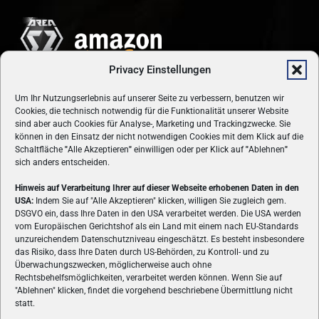
Privacy Einstellungen
Um Ihr Nutzungserlebnis auf unserer Seite zu verbessern, benutzen wir
Cookies, die technisch notwendig für die Funktionalität unserer Website
sind aber auch Cookies für Analyse-, Marketing und Trackingzwecke. Sie
können in den Einsatz der nicht notwendigen Cookies mit dem Klick auf die
Schaltfläche
"
Alle Akzeptieren
"
einwilligen oder per Klick auf
"
Ablehnen
"
sich anders entscheiden.
Hinweis auf Verarbeitung Ihrer auf dieser Webseite erhobenen Daten in den
USA:
Indem Sie auf "Alle Akzeptieren" klicken, willigen Sie zugleich gem.
ÜBER UNS
DSGVO ein, dass Ihre Daten in den USA verarbeitet werden. Die USA werden
vom Europäischen Gerichtshof als ein Land mit einem nach EU-Standards
VON GAMERN, FÜR GAMER! Gamers.at ist das älteste Online-
unzureichendem Datenschutzniveau eingeschätzt. Es besteht insbesondere
Spielemagazin Österreichs und bringt täglich aktuelle News,
das Risiko, dass Ihre Daten durch US-Behörden, zu Kontroll- und zu
Reviews und Videos zu PC- und Konsolenspielen, Gaming-
Überwachungszwecken, möglicherweise auch ohne
Rechtsbehelfsmöglichkeiten, verarbeitet werden können. Wenn Sie auf
Hardware und aus der Welt des e-Sport's.
"Ablehnen" klicken, findet die vorgehend beschriebene Übermittlung nicht
statt.
Schreib uns:
redaktion@gamers.at