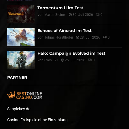
Tormentum II im Test
von
Martin Steiner
30. Juli 2026
0
Echoes of Aincrad im Test
von
Tobias Hörstlhofer
28. Juli 2026
0
Halo: Campaign Evolved im Test
von
Sven Evil
25. Juli 2026
0
PARTNER
Simplekey.de
Casino Freispiele ohne Einzahlung