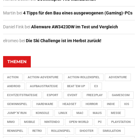
Martin
bei
4 Tipps für den Bau eines ausgewogenen (Gaming)-PCs
Daniel Fink
bei
Alienware AW3423DW im Test und Vergleich
elromeo
bei
Die Ski Challenge ist im Herbst zurück!
THEMEN
ACTION
ACTION-ADVENTURE
ACTION-ROLLENSPIEL
ADVENTURE
ANDROID
AUFBAUSTRATEGIE
BEAT 'EM UP
E3
ECHTZEITSTRATEGIE
ESPORT
EVENT
FREE2PLAY
GAMESCOM
GEWINNSPIEL
HARDWARE
HEADSET
HORROR
INDIE
IOS
JUMP 'N' RUN
KONSOLE
LINUX
MAC
MAUS
MESSE
MMO
MOBILE
NINTENDO
OPEN-WORLD
PC
PLAYSTATION
RENNSPIEL
RETRO
ROLLENSPIEL
SHOOTER
SIMULATION