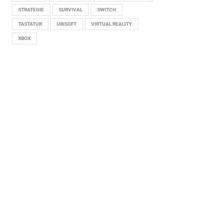
STRATEGIE
SURVIVAL
SWITCH
TASTATUR
UBISOFT
VIRTUAL REALITY
XBOX