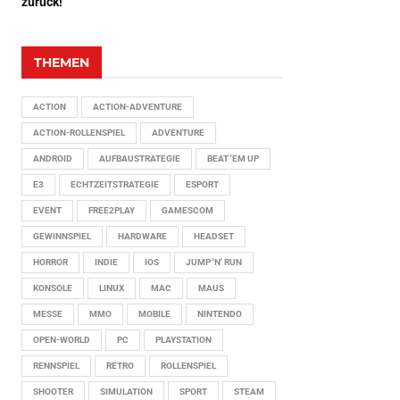
zurück!
THEMEN
ACTION
ACTION-ADVENTURE
ACTION-ROLLENSPIEL
ADVENTURE
ANDROID
AUFBAUSTRATEGIE
BEAT 'EM UP
E3
ECHTZEITSTRATEGIE
ESPORT
EVENT
FREE2PLAY
GAMESCOM
GEWINNSPIEL
HARDWARE
HEADSET
HORROR
INDIE
IOS
JUMP 'N' RUN
KONSOLE
LINUX
MAC
MAUS
MESSE
MMO
MOBILE
NINTENDO
OPEN-WORLD
PC
PLAYSTATION
RENNSPIEL
RETRO
ROLLENSPIEL
SHOOTER
SIMULATION
SPORT
STEAM