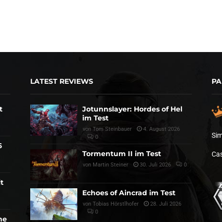
LATEST REVIEWS
PA
t
Jotunnslayer: Hordes of Hel
im Test
von
Tom Steinbauer
4. August 2026
Sim
0
6
Tormentum II im Test
Cas
von
Martin Steiner
30. Juli 2026
0
t
Echoes of Aincrad im Test
von
Tobias Hörstlhofer
28. Juli 2026
0
he