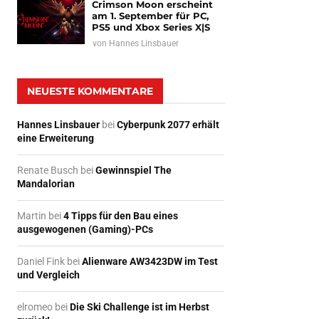
Crimson Moon erscheint
am 1. September für PC,
PS5 und Xbox Series X|S
von
Hannes Linsbauer
NEUESTE KOMMENTARE
Hannes Linsbauer
bei
Cyberpunk 2077 erhält
eine Erweiterung
Renate Busch
bei
Gewinnspiel The
Mandalorian
Martin
bei
4 Tipps für den Bau eines
ausgewogenen (Gaming)-PCs
Daniel Fink
bei
Alienware AW3423DW im Test
und Vergleich
elromeo
bei
Die Ski Challenge ist im Herbst