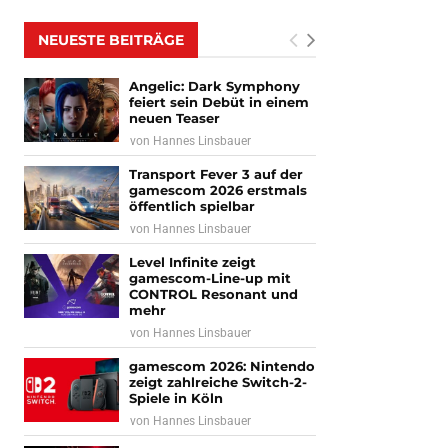
NEUESTE BEITRÄGE
Angelic: Dark Symphony
feiert sein Debüt in einem
neuen Teaser
von
Hannes Linsbauer
Transport Fever 3 auf der
gamescom 2026 erstmals
öffentlich spielbar
von
Hannes Linsbauer
Level Infinite zeigt
gamescom-Line-up mit
CONTROL Resonant und
mehr
von
Hannes Linsbauer
gamescom 2026: Nintendo
zeigt zahlreiche Switch-2-
Spiele in Köln
von
Hannes Linsbauer