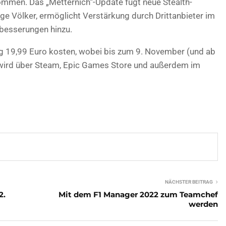
mmen. Das „Metternich“-Update fügt neue Stealth-
ge Völker, ermöglicht Verstärkung durch Drittanbieter im
besserungen hinzu.
ng 19,99 Euro kosten, wobei bis zum 9. November (und ab
el wird über Steam, Epic Games Store und außerdem im
NÄCHSTER BEITRAG
2.
Mit dem F1 Manager 2022 zum Teamchef
werden