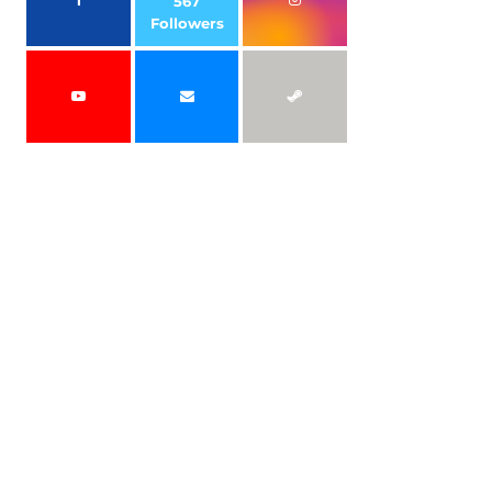
567
Followers