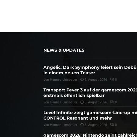
NEWS & UPDATES
Angelic: Dark Symphony feiert sein Debü
in einem neuen Teaser
von
Hannes Linsbauer
5. August 2026
0
Transport Fever 3 auf der gamescom 202
erstmals öffentlich spielbar
von
Hannes Linsbauer
5. August 2026
0
Level Infinite zeigt gamescom-Line-up mi
CONTROL Resonant und mehr
von
Hannes Linsbauer
5. August 2026
0
gamescom 2026: Nintendo zeigt zahlreic