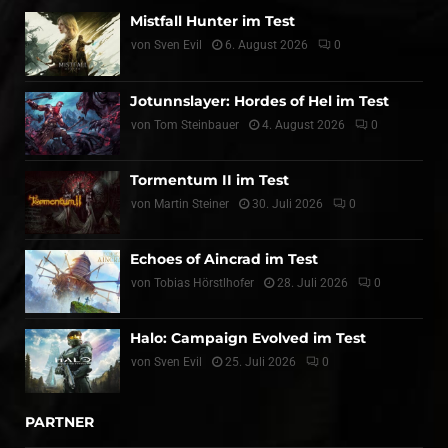
Mistfall Hunter im Test
von
Sven Evil
6. August 2026
0
Jotunnslayer: Hordes of Hel im Test
von
Tom Steinbauer
4. August 2026
0
Tormentum II im Test
von
Martin Steiner
30. Juli 2026
0
Echoes of Aincrad im Test
von
Tobias Hörstlhofer
28. Juli 2026
0
Halo: Campaign Evolved im Test
von
Sven Evil
25. Juli 2026
0
PARTNER