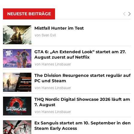
NEUESTE BEITRÄGE
Mistfall Hunter im Test
von
Sven Evil
GTA 6: „An Extended Look“ startet am 27.
August zuerst auf Netflix
von
Hannes Linsbauer
The Division Resurgence startet regulär auf
PC und Steam
von
Hannes Linsbauer
THQ Nordic Digital Showcase 2026 läuft am
7. August
von
Hannes Linsbauer
Ex Sanguis startet am 10. September in den
Steam Early Access