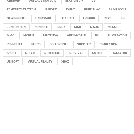
ANDROID
AUFBAUSTRATEGIE
BEAT 'EM UP
E3
ECHTZEITSTRATEGIE
ESPORT
EVENT
FREE2PLAY
GAMESCOM
GEWINNSPIEL
HARDWARE
HEADSET
HORROR
INDIE
IOS
JUMP 'N' RUN
KONSOLE
LINUX
MAC
MAUS
MESSE
MMO
MOBILE
NINTENDO
OPEN-WORLD
PC
PLAYSTATION
RENNSPIEL
RETRO
ROLLENSPIEL
SHOOTER
SIMULATION
SPORT
STEAM
STRATEGIE
SURVIVAL
SWITCH
TASTATUR
UBISOFT
VIRTUAL REALITY
XBOX