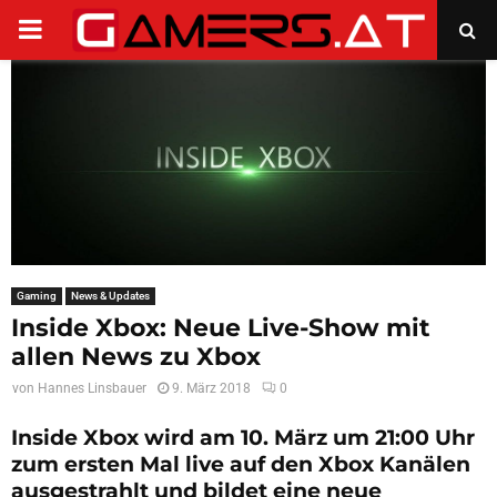
PRIMARY
MENU
Gaming
News & Updates
Inside Xbox: Neue Live-Show mit
allen News zu Xbox
von
Hannes Linsbauer
9. März 2018
0
Inside Xbox wird am 10. März um 21:00 Uhr
zum ersten Mal live auf den Xbox Kanälen
ausgestrahlt und bildet eine neue