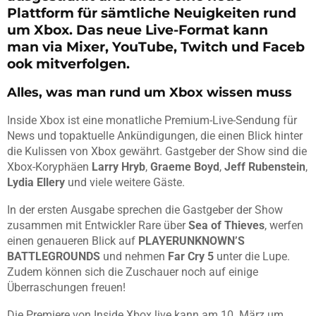
Plattform für sämtliche Neuigkeiten rund
um Xbox. Das neue Live-Format kann
man via Mixer, YouTube, Twitch und Faceb
ook mitverfolgen.
Alles, was man rund um Xbox wissen muss
Inside Xbox ist eine monatliche Premium-Live-Sendung für
News und topaktuelle Ankündigungen, die einen Blick hinter
die Kulissen von Xbox gewährt. Gastgeber der Show sind die
Xbox-Koryphäen
Larry Hryb
,
Graeme Boyd
,
Jeff Rubenstein
,
Lydia Ellery
und viele weitere Gäste.
In der ersten Ausgabe sprechen die Gastgeber der Show
zusammen mit Entwickler Rare über
Sea of Thieves
, werfen
einen genaueren Blick auf
PLAYERUNKNOWN’S
BATTLEGROUNDS
und nehmen
Far Cry 5
unter die Lupe.
Zudem können sich die Zuschauer noch auf einige
Überraschungen freuen!
Die Premiere von Inside Xbox live kann am 10. März um