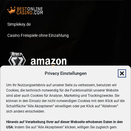
Simplekey.de
Casino Freispiele ohne Einzahlung
Privacy Einstellungen
Um Ihr Nutzungserlebnis auf unserer Seite zu verbessern, benutzen wir
Cookies, die technisch notwendig für die Funktionalität unserer Website
sind aber auch Cookies für Analyse-, Marketing und Trackingzwecke. Sie
können in den Einsatz der nicht notwendigen Cookies mit dem Klick auf die
Schaltfläche
"
Alle Akzeptieren
"
einwilligen oder per Klick auf
"
Ablehnen
"
sich anders entscheiden.
Hinweis auf Verarbeitung Ihrer auf dieser Webseite erhobenen Daten in den
USA:
Indem Sie auf "Alle Akzeptieren" klicken, willigen Sie zugleich gem.
ÜBER UNS