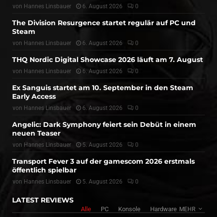
von
Hannes Linsbauer
6. August 2026
0
The Division Resurgence startet regulär auf PC und
Steam
von
Hannes Linsbauer
6. August 2026
0
THQ Nordic Digital Showcase 2026 läuft am 7. August
von
Hannes Linsbauer
6. August 2026
0
Ex Sanguis startet am 10. September in den Steam
Early Access
von
Hannes Linsbauer
6. August 2026
0
Angelic: Dark Symphony feiert sein Debüt in einem
neuen Teaser
von
Hannes Linsbauer
5. August 2026
0
Transport Fever 3 auf der gamescom 2026 erstmals
öffentlich spielbar
von
Hannes Linsbauer
5. August 2026
0
LATEST REVIEWS
Alle
PC
Konsole
Hardware
MEHR