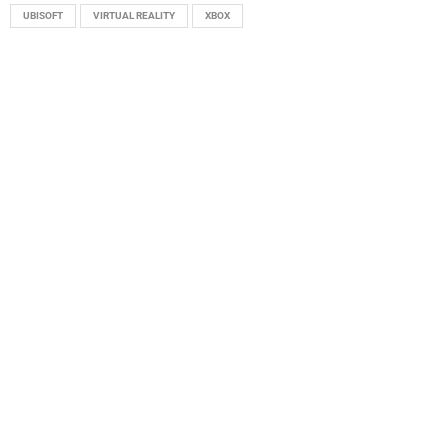
UBISOFT
VIRTUAL REALITY
XBOX