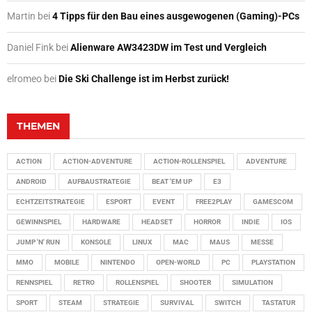
Martin
bei
4 Tipps für den Bau eines ausgewogenen (Gaming)-PCs
Daniel Fink
bei
Alienware AW3423DW im Test und Vergleich
elromeo
bei
Die Ski Challenge ist im Herbst zurück!
THEMEN
ACTION
ACTION-ADVENTURE
ACTION-ROLLENSPIEL
ADVENTURE
ANDROID
AUFBAUSTRATEGIE
BEAT 'EM UP
E3
ECHTZEITSTRATEGIE
ESPORT
EVENT
FREE2PLAY
GAMESCOM
GEWINNSPIEL
HARDWARE
HEADSET
HORROR
INDIE
IOS
JUMP 'N' RUN
KONSOLE
LINUX
MAC
MAUS
MESSE
MMO
MOBILE
NINTENDO
OPEN-WORLD
PC
PLAYSTATION
RENNSPIEL
RETRO
ROLLENSPIEL
SHOOTER
SIMULATION
SPORT
STEAM
STRATEGIE
SURVIVAL
SWITCH
TASTATUR