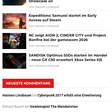
Showcase an
von
Hannes Linsbauer
Expeditions: Samurai startet im Early
Access auf Steam
von
Hannes Linsbauer
NC zeigt AION 2, CINDER CITY und Project
Bonfire bei der gamescom 2026
von
Hannes Linsbauer
SANDISK Optimus SSDs starten im Handel
– neue GX C50 erweitert Xbox Series X|S
von
Hannes Linsbauer
NEUESTE KOMMENTARE
Hannes Linsbauer
bei
Cyberpunk 2077 erhält eine Erweiterung
Renate Busch
bei
Gewinnspiel The Mandalorian