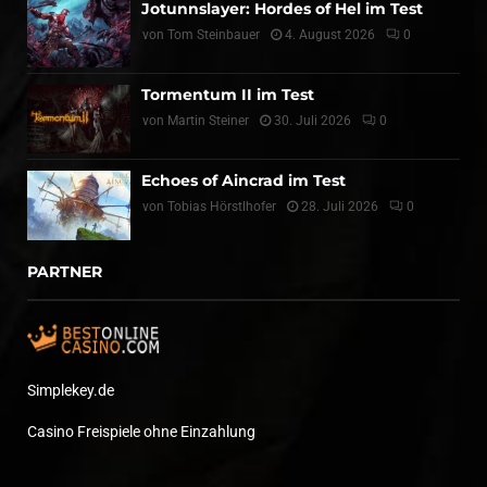
Jotunnslayer: Hordes of Hel im Test
von
Tom Steinbauer
4. August 2026
0
Tormentum II im Test
von
Martin Steiner
30. Juli 2026
0
Echoes of Aincrad im Test
von
Tobias Hörstlhofer
28. Juli 2026
0
PARTNER
Simplekey.de
Casino Freispiele ohne Einzahlung