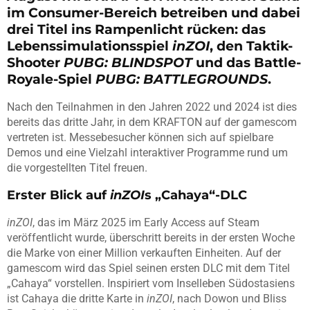
im Consumer-Bereich betreiben und dabei
drei Titel ins Rampenlicht rücken: das
Lebenssimulationsspiel
inZOI
, den Taktik-
Shooter
PUBG: BLINDSPOT
und das Battle-
Royale-Spiel
PUBG: BATTLEGROUNDS
.
Nach den Teilnahmen in den Jahren 2022 und 2024 ist dies
bereits das dritte Jahr, in dem KRAFTON auf der gamescom
vertreten ist. Messebesucher können sich auf spielbare
Demos und eine Vielzahl interaktiver Programme rund um
die vorgestellten Titel freuen.
Erster Blick auf
inZOI
s „Cahaya“-DLC
inZOI
, das im März 2025 im Early Access auf Steam
veröffentlicht wurde, überschritt bereits in der ersten Woche
die Marke von einer Million verkauften Einheiten. Auf der
gamescom wird das Spiel seinen ersten DLC mit dem Titel
„Cahaya“ vorstellen. Inspiriert vom Inselleben Südostasiens
ist Cahaya die dritte Karte in
inZOI
, nach Dowon und Bliss