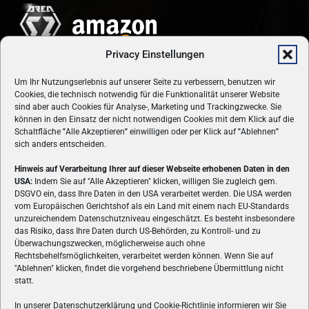
Privacy Einstellungen
Um Ihr Nutzungserlebnis auf unserer Seite zu verbessern, benutzen wir
Cookies, die technisch notwendig für die Funktionalität unserer Website
sind aber auch Cookies für Analyse-, Marketing und Trackingzwecke. Sie
können in den Einsatz der nicht notwendigen Cookies mit dem Klick auf die
Schaltfläche
"
Alle Akzeptieren
"
einwilligen oder per Klick auf
"
Ablehnen
"
sich anders entscheiden.
Hinweis auf Verarbeitung Ihrer auf dieser Webseite erhobenen Daten in den
USA:
Indem Sie auf "Alle Akzeptieren" klicken, willigen Sie zugleich gem.
ÜBER UNS
DSGVO ein, dass Ihre Daten in den USA verarbeitet werden. Die USA werden
vom Europäischen Gerichtshof als ein Land mit einem nach EU-Standards
VON GAMERN, FÜR GAMER! Gamers.at ist das älteste Online-
unzureichendem Datenschutzniveau eingeschätzt. Es besteht insbesondere
Spielemagazin Österreichs und bringt täglich aktuelle News,
das Risiko, dass Ihre Daten durch US-Behörden, zu Kontroll- und zu
Reviews und Videos zu PC- und Konsolenspielen, Gaming-
Überwachungszwecken, möglicherweise auch ohne
Rechtsbehelfsmöglichkeiten, verarbeitet werden können. Wenn Sie auf
Hardware und aus der Welt des e-Sport's.
"Ablehnen" klicken, findet die vorgehend beschriebene Übermittlung nicht
statt.
Schreib uns:
redaktion@gamers.at
In unserer Datenschutzerklärung und Cookie-Richtlinie informieren wir Sie