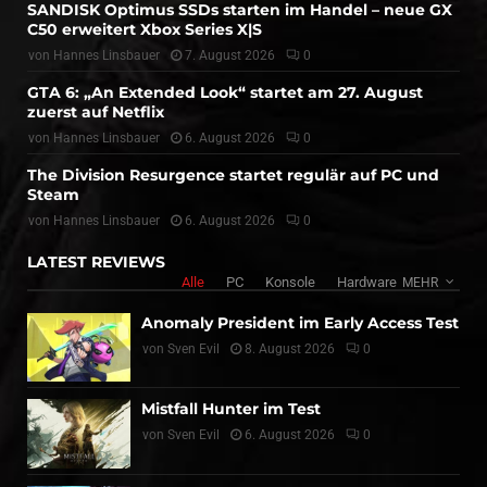
SANDISK Optimus SSDs starten im Handel – neue GX
C50 erweitert Xbox Series X|S
von
Hannes Linsbauer
7. August 2026
0
GTA 6: „An Extended Look“ startet am 27. August
zuerst auf Netflix
von
Hannes Linsbauer
6. August 2026
0
The Division Resurgence startet regulär auf PC und
Steam
von
Hannes Linsbauer
6. August 2026
0
LATEST REVIEWS
Alle
PC
Konsole
Hardware
MEHR
Anomaly President im Early Access Test
von
Sven Evil
8. August 2026
0
Mistfall Hunter im Test
von
Sven Evil
6. August 2026
0