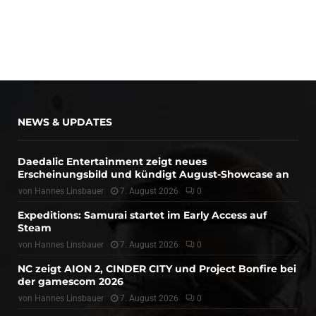
NEWS & UPDATES
Daedalic Entertainment zeigt neues
Erscheinungsbild und kündigt August-Showcase an
von
Hannes Linsbauer
7. August 2026
0
Expeditions: Samurai startet im Early Access auf
Steam
von
Hannes Linsbauer
7. August 2026
0
NC zeigt AION 2, CINDER CITY und Project Bonfire bei
der gamescom 2026
von
Hannes Linsbauer
7. August 2026
0