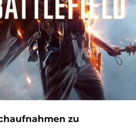
achaufnahmen zu