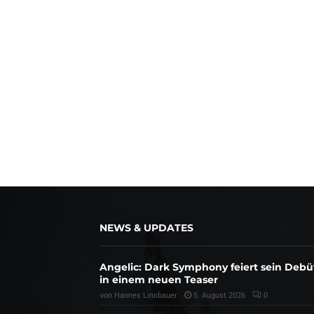
NEWS & UPDATES
Angelic: Dark Symphony feiert sein Debü
in einem neuen Teaser
von
Hannes Linsbauer
5. August 2026
0