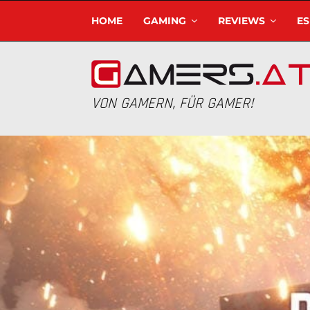
HOME
GAMING
REVIEWS
E
VON GAMERN, FÜR GAMER!