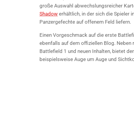
große Auswahl abwechslungsreicher Karte
Shadow
erhältlich, in der sich die Spieler
Panzergefechte auf offenem Feld liefern.
Einen Vorgeschmack auf die erste Battlef
ebenfalls auf dem offiziellen Blog. Neben
Battlefield 1 und neuen Inhalten, bietet 
beispielsweise Auge um Auge und Sichtko