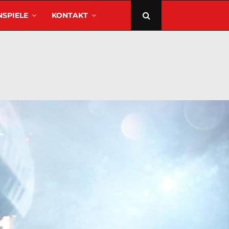
SPIELE
KONTAKT