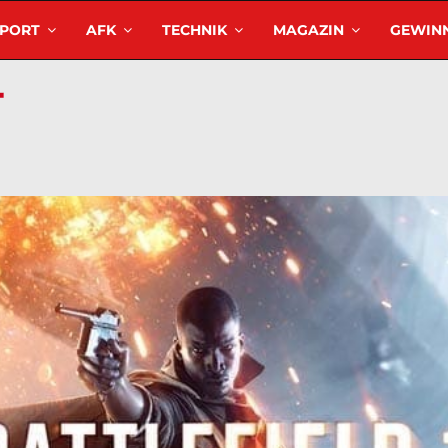
SPORT
AFK
TECHNIK
MAGAZIN
GEWINN