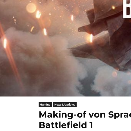
Gaming
News & Updates
Making-of von Spr
Battlefield 1