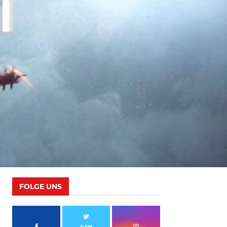
FOLGE UNS