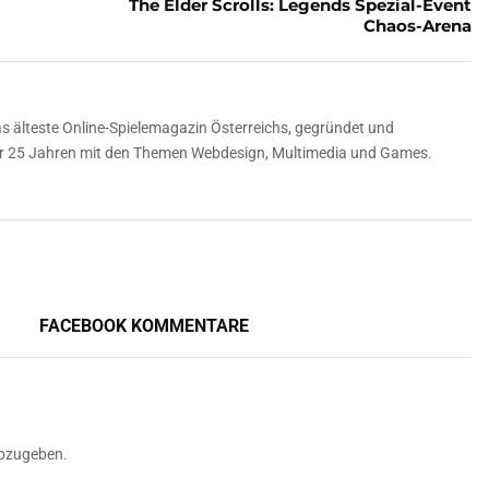
The Elder Scrolls: Legends Spezial-Event
Chaos-Arena
 älteste Online-Spielemagazin Österreichs, gegründet und
über 25 Jahren mit den Themen Webdesign, Multimedia und Games.
FACEBOOK KOMMENTARE
bzugeben.