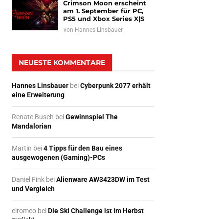
Crimson Moon erscheint
am 1. September für PC,
PS5 und Xbox Series X|S
von
Hannes Linsbauer
NEUESTE KOMMENTARE
Hannes Linsbauer
bei
Cyberpunk 2077 erhält
eine Erweiterung
Renate Busch
bei
Gewinnspiel The
Mandalorian
Martin
bei
4 Tipps für den Bau eines
ausgewogenen (Gaming)-PCs
Daniel Fink
bei
Alienware AW3423DW im Test
und Vergleich
elromeo
bei
Die Ski Challenge ist im Herbst