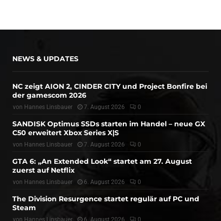
NEWS & UPDATES
NC zeigt AION 2, CINDER CITY und Project Bonfire bei
der gamescom 2026
von
Hannes Linsbauer
7. August 2026
0
SANDISK Optimus SSDs starten im Handel – neue GX
C50 erweitert Xbox Series X|S
von
Hannes Linsbauer
7. August 2026
0
GTA 6: „An Extended Look“ startet am 27. August
zuerst auf Netflix
von
Hannes Linsbauer
6. August 2026
0
The Division Resurgence startet regulär auf PC und
Steam
von
Hannes Linsbauer
6. August 2026
0