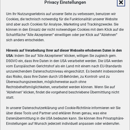
Privacy Einstellungen
Um Ihr Nutzungserlebnis auf unserer Seite zu verbessern, benutzen wir
Cookies, die technisch notwendig für die Funktionalität unserer Website
sind aber auch Cookies für Analyse-, Marketing und Trackingzwecke. Sie
können in den Einsatz der nicht notwendigen Cookies mit dem Klick auf die
Schaltfläche
"
Alle Akzeptieren
"
einwilligen oder per Klick auf
"
Ablehnen
"
sich anders entscheiden.
Hinweis auf Verarbeitung Ihrer auf dieser Webseite erhobenen Daten in den
USA:
Indem Sie auf "Alle Akzeptieren" klicken, willigen Sie zugleich gem.
ÜBER UNS
DSGVO ein, dass Ihre Daten in den USA verarbeitet werden. Die USA werden
vom Europäischen Gerichtshof als ein Land mit einem nach EU-Standards
VON GAMERN, FÜR GAMER! Gamers.at ist das älteste Online-
unzureichendem Datenschutzniveau eingeschätzt. Es besteht insbesondere
Spielemagazin Österreichs und bringt täglich aktuelle News,
das Risiko, dass Ihre Daten durch US-Behörden, zu Kontroll- und zu
Reviews und Videos zu PC- und Konsolenspielen, Gaming-
Überwachungszwecken, möglicherweise auch ohne
Hardware und aus der Welt des e-Sport's.
Rechtsbehelfsmöglichkeiten, verarbeitet werden können. Wenn Sie auf
"Ablehnen" klicken, findet die vorgehend beschriebene Übermittlung nicht
Schreib uns:
redaktion@gamers.at
statt.
In unserer Datenschutzerklärung und Cookie-Richtlinie informieren wir Sie
über diese Tools und Partner und erklären Ihnen genau, was eine
FOLGE UNS
Datenübermittlung in die USA bedeuten kann. Sie können Ihre Privatsphäre-
Einstellungen auf Wunsch jederzeit individuell anpassen oder widerrufen.