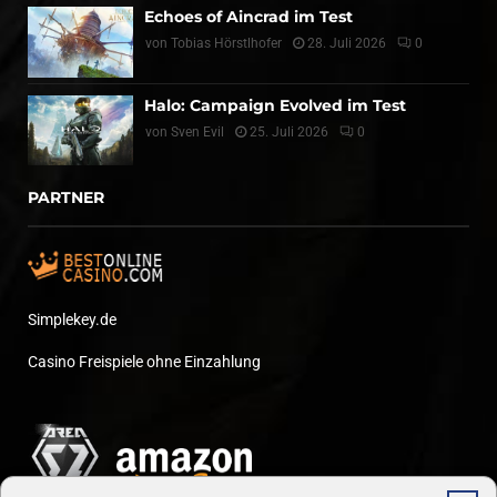
Echoes of Aincrad im Test
von
Tobias Hörstlhofer
28. Juli 2026
0
Halo: Campaign Evolved im Test
von
Sven Evil
25. Juli 2026
0
PARTNER
Simplekey.de
Casino Freispiele ohne Einzahlung