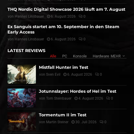
THQ Nordic Digital Showcase 2026 läuft am 7. August
von
Hannes Linsbauer
6. August 2026
0
Ex Sanguis startet am 10. September in den Steam
Early Access
von
Hannes Linsbauer
6. August 2026
0
LATEST REVIEWS
Alle
PC
Konsole
Hardware
MEHR
Mistfall Hunter im Test
von
Sven Evil
6. August 2026
0
Jotunnslayer: Hordes of Hel im Test
von
Tom Steinbauer
4. August 2026
0
Tormentum II im Test
von
Martin Steiner
30. Juli 2026
0