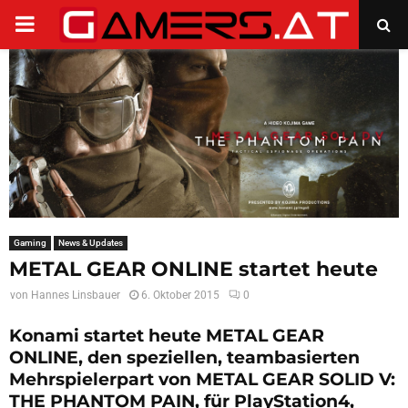
PRIMARY
MENU
Gaming
News & Updates
METAL GEAR ONLINE startet heute
von
Hannes Linsbauer
6. Oktober 2015
0
Konami startet heute METAL GEAR
ONLINE, den speziellen, teambasierten
Mehrspielerpart von METAL GEAR SOLID V:
THE PHANTOM PAIN, für PlayStation4,