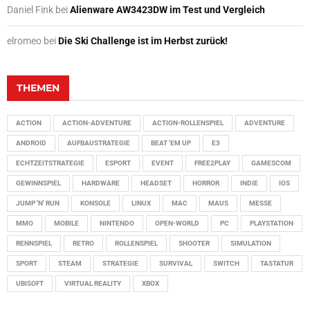
Daniel Fink
bei
Alienware AW3423DW im Test und Vergleich
elromeo
bei
Die Ski Challenge ist im Herbst zurück!
THEMEN
ACTION
ACTION-ADVENTURE
ACTION-ROLLENSPIEL
ADVENTURE
ANDROID
AUFBAUSTRATEGIE
BEAT 'EM UP
E3
ECHTZEITSTRATEGIE
ESPORT
EVENT
FREE2PLAY
GAMESCOM
GEWINNSPIEL
HARDWARE
HEADSET
HORROR
INDIE
IOS
JUMP 'N' RUN
KONSOLE
LINUX
MAC
MAUS
MESSE
MMO
MOBILE
NINTENDO
OPEN-WORLD
PC
PLAYSTATION
RENNSPIEL
RETRO
ROLLENSPIEL
SHOOTER
SIMULATION
SPORT
STEAM
STRATEGIE
SURVIVAL
SWITCH
TASTATUR
UBISOFT
VIRTUAL REALITY
XBOX