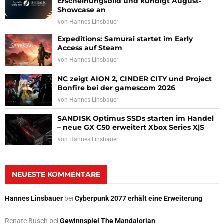
Erscheinungsbild und kündigt August-
Showcase an
von
Hannes Linsbauer
Expeditions: Samurai startet im Early
Access auf Steam
von
Hannes Linsbauer
NC zeigt AION 2, CINDER CITY und Project
Bonfire bei der gamescom 2026
von
Hannes Linsbauer
SANDISK Optimus SSDs starten im Handel
– neue GX C50 erweitert Xbox Series X|S
von
Hannes Linsbauer
NEUESTE KOMMENTARE
Hannes Linsbauer
bei
Cyberpunk 2077 erhält eine Erweiterung
Renate Busch
bei
Gewinnspiel The Mandalorian