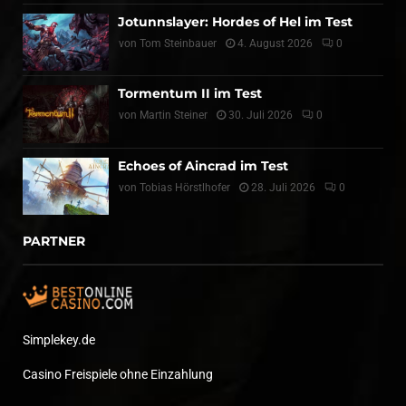
Jotunnslayer: Hordes of Hel im Test
von
Tom Steinbauer
4. August 2026
0
Tormentum II im Test
von
Martin Steiner
30. Juli 2026
0
Echoes of Aincrad im Test
von
Tobias Hörstlhofer
28. Juli 2026
0
PARTNER
Simplekey.de
Casino Freispiele ohne Einzahlung