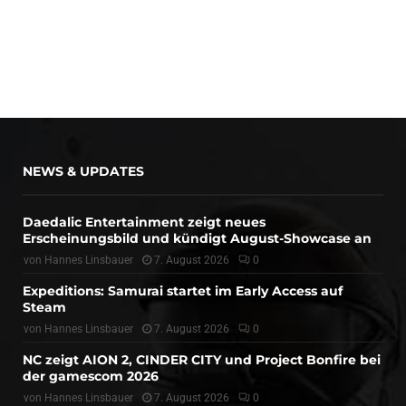
NEWS & UPDATES
Daedalic Entertainment zeigt neues
Erscheinungsbild und kündigt August-Showcase an
von
Hannes Linsbauer
7. August 2026
0
Expeditions: Samurai startet im Early Access auf
Steam
von
Hannes Linsbauer
7. August 2026
0
NC zeigt AION 2, CINDER CITY und Project Bonfire bei
der gamescom 2026
von
Hannes Linsbauer
7. August 2026
0