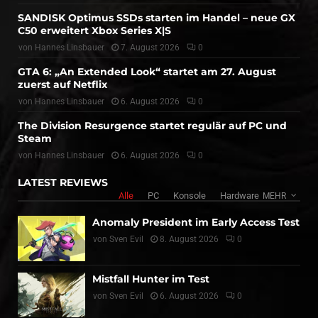
SANDISK Optimus SSDs starten im Handel – neue GX
C50 erweitert Xbox Series X|S
von
Hannes Linsbauer
7. August 2026
0
GTA 6: „An Extended Look“ startet am 27. August
zuerst auf Netflix
von
Hannes Linsbauer
6. August 2026
0
The Division Resurgence startet regulär auf PC und
Steam
von
Hannes Linsbauer
6. August 2026
0
LATEST REVIEWS
Alle
PC
Konsole
Hardware
MEHR
Anomaly President im Early Access Test
von
Sven Evil
8. August 2026
0
Mistfall Hunter im Test
von
Sven Evil
6. August 2026
0