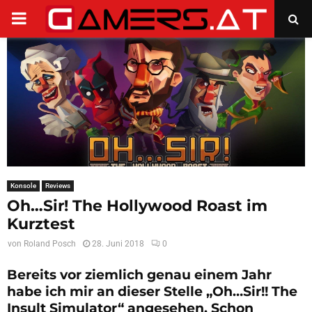
PRIMARY
MENU
Konsole
Reviews
Oh…Sir! The Hollywood Roast im
Kurztest
von
Roland Posch
28. Juni 2018
0
Bereits vor ziemlich genau einem Jahr
habe ich mir an dieser Stelle „Oh…Sir!! The
Insult Simulator“ angesehen. Schon