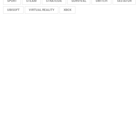
SPORT
STEAM
STRATEGIE
SURVIVAL
SWITCH
TASTATUR
UBISOFT
VIRTUAL REALITY
XBOX