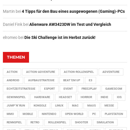
Martin
bei
4 Tipps für den Bau eines ausgewogenen (Gaming)-PCs
Daniel Fink
bei
Alienware AW3423DW im Test und Vergleich
elromeo
bei
Die Ski Challenge ist im Herbst zurück!
THEMEN
ACTION
ACTION-ADVENTURE
ACTION-ROLLENSPIEL
ADVENTURE
ANDROID
AUFBAUSTRATEGIE
BEAT 'EM UP
E3
ECHTZEITSTRATEGIE
ESPORT
EVENT
FREE2PLAY
GAMESCOM
GEWINNSPIEL
HARDWARE
HEADSET
HORROR
INDIE
IOS
JUMP 'N' RUN
KONSOLE
LINUX
MAC
MAUS
MESSE
MMO
MOBILE
NINTENDO
OPEN-WORLD
PC
PLAYSTATION
RENNSPIEL
RETRO
ROLLENSPIEL
SHOOTER
SIMULATION