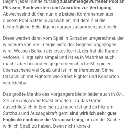
Beginn jeder Runde zufällig
zusammengewürfelter Pool an
Phrasen, Bindewörtern und Ausrufen zur Verfügung.
Abwechselnd dürfen nun die beiden Kontrahenten aus
diesem Pool Satzteile auswählen, mit dem Ziel die
bestmögliche Beleidigung daraus zusammenzustöpseln.
Diese werden dann vom Spiel in Schaden umgerechnet, der
wiederum von der Energieleiste des Gegners abgezogen
wird. Wessen Balken als erstes leer ist, der hat die Runde
verloren. Klingt sehr simpel und ist es in Wahrheit auch,
macht aber besonders gegen menschliche Mitspieler
überraschend viel Spaß und ist im entferntesten Sinne
tatsächlich mit Fightern wie Street Fighter und Konsorten
vergleichbar.
Das größte Manko des Vorgängers bleibt leider auch in
Oh…
Sir! The Hollywood Roast
erhalten: Da das Game
ausschließlich in Englisch zu haben ist und es hier um
Satzbau und Aussagekraft geht,
sind wirklich sehr gute
Englischkenntnisse die Voraussetzung
, um an der Sache
wirklich Spaß zu haben. Denn nicht korrekt