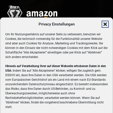
Privacy Einstellungen
Um Ihr Nutzungserlebnis auf unserer Seite zu verbessern, benutzen wir
Cookies, die technisch notwendig für die Funktionalität unserer Website
sind aber auch Cookies für Analyse-, Marketing und Trackingzwecke. Sie
können in den Einsatz der nicht notwendigen Cookies mit dem Klick auf die
Schaltfläche
"
Alle Akzeptieren
"
einwilligen oder per Klick auf
"
Ablehnen
"
sich anders entscheiden.
Hinweis auf Verarbeitung Ihrer auf dieser Webseite erhobenen Daten in den
USA:
Indem Sie auf "Alle Akzeptieren" klicken, willigen Sie zugleich gem.
ÜBER UNS
DSGVO ein, dass Ihre Daten in den USA verarbeitet werden. Die USA werden
vom Europäischen Gerichtshof als ein Land mit einem nach EU-Standards
VON GAMERN, FÜR GAMER! Gamers.at ist das älteste Online-
unzureichendem Datenschutzniveau eingeschätzt. Es besteht insbesondere
Spielemagazin Österreichs und bringt täglich aktuelle News,
das Risiko, dass Ihre Daten durch US-Behörden, zu Kontroll- und zu
Reviews und Videos zu PC- und Konsolenspielen, Gaming-
Überwachungszwecken, möglicherweise auch ohne
Hardware und aus der Welt des e-Sport's.
Rechtsbehelfsmöglichkeiten, verarbeitet werden können. Wenn Sie auf
"Ablehnen" klicken, findet die vorgehend beschriebene Übermittlung nicht
Schreib uns:
redaktion@gamers.at
statt.