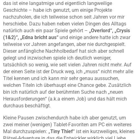
das ist eine langatmige und eigentlich langweilige
Geschichte – habe ich genutzt, um einige Projekte
nachzuholen, die ich teilweise schon seit Jahren vor mir
herschiebe. Dazu haben neben vielen Dingen des Alltags
natürlich auch ein paar Spiele gehört –
„Overlord“, „Crysis
(1&2)“, „Edna bricht aus“
und einige andere hatte ich zwar
teilweise vor Jahren angefangen, aber nie durchgespielt.
Dieser anfängliche Nachholbedarf hat sich aber schnell
gelegt und inzwischen spiele ich deutlich weniger,
tatsächlich so wenig, wie seit vielen Jahren nicht mehr. Auf
der einen Seite ist der Druck weg, ich „muss“ nicht mehr alle
Titel kennen und ich kann mir sehr genau aussuchen,
welchen Titeln ich überhaupt eine Chance gebe. Zusätzlich
bin ich natürlich auf der berühmten Suche nach „neuen
Herausforderungen“ (a.k.a einem Job) und das hält mich
durchaus beschäftigt.
Kleine Pausen zwischendurch habe ich aber genutzt, um
zwei meiner (wenigen) Tablet-Favoriten am PC ein weiteres
Mal durchzuspielen: „
Tiny Thief
“ ist ein kurzweiliges, kleines
Rätsel-Adventure in das die Entwickler wirklich viel Liebe