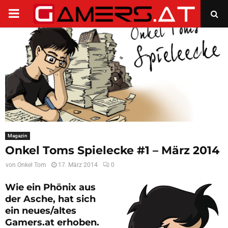
PRIMARY
MENU
Magazin
Onkel Toms Spielecke #1 – März 2014
von
Onkel Tom
17. März 2014
0
Wie ein Phönix aus
der Asche, hat sich
ein neues/altes
Gamers.at erhoben.