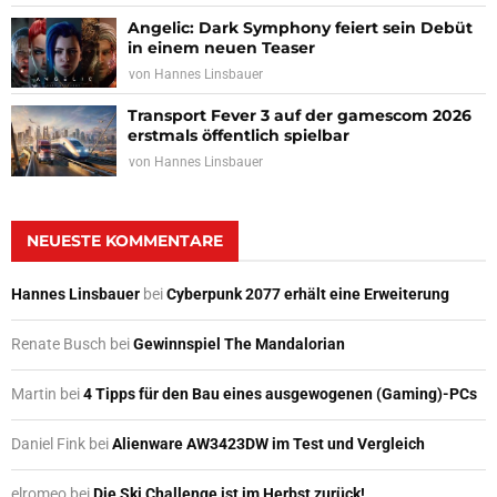
Angelic: Dark Symphony feiert sein Debüt
in einem neuen Teaser
von
Hannes Linsbauer
Transport Fever 3 auf der gamescom 2026
erstmals öffentlich spielbar
von
Hannes Linsbauer
NEUESTE KOMMENTARE
Hannes Linsbauer
bei
Cyberpunk 2077 erhält eine Erweiterung
Renate Busch
bei
Gewinnspiel The Mandalorian
Martin
bei
4 Tipps für den Bau eines ausgewogenen (Gaming)-PCs
Daniel Fink
bei
Alienware AW3423DW im Test und Vergleich
elromeo
bei
Die Ski Challenge ist im Herbst zurück!