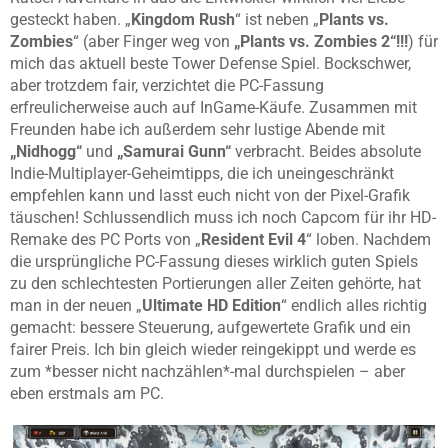
gesteckt haben. „
Kingdom Rush
“ ist neben „
Plants vs.
Zombies
“ (aber Finger weg von
„Plants vs. Zombies 2“!!!
) für
mich das aktuell beste Tower Defense Spiel. Bockschwer,
aber trotzdem fair, verzichtet die PC-Fassung
erfreulicherweise auch auf InGame-Käufe. Zusammen mit
Freunden habe ich außerdem sehr lustige Abende mit
„Nidhogg“
und
„Samurai Gunn“
verbracht. Beides absolute
Indie-Multiplayer-Geheimtipps, die ich uneingeschränkt
empfehlen kann und lasst euch nicht von der Pixel-Grafik
täuschen! Schlussendlich muss ich noch Capcom für ihr HD-
Remake des PC Ports von „
Resident Evil 4
“ loben. Nachdem
die ursprüngliche PC-Fassung dieses wirklich guten Spiels
zu den schlechtesten Portierungen aller Zeiten gehörte, hat
man in der neuen „
Ultimate HD Edition
“ endlich alles richtig
gemacht: bessere Steuerung, aufgewertete Grafik und ein
fairer Preis. Ich bin gleich wieder reingekippt und werde es
zum *besser nicht nachzählen*-mal durchspielen – aber
eben erstmals am PC.