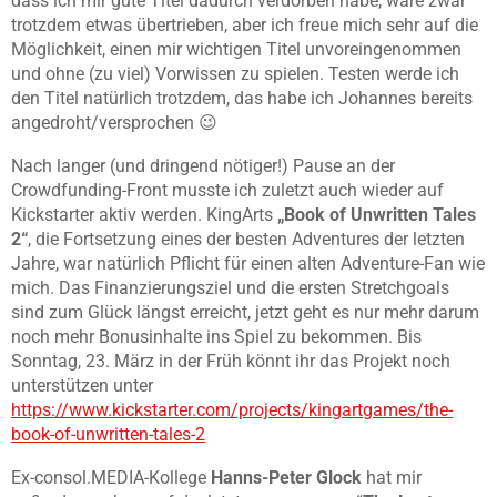
dass ich mir gute Titel dadurch verdorben habe, wäre zwar
trotzdem etwas übertrieben, aber ich freue mich sehr auf die
Möglichkeit, einen mir wichtigen Titel unvoreingenommen
und ohne (zu viel) Vorwissen zu spielen. Testen werde ich
den Titel natürlich trotzdem, das habe ich Johannes bereits
angedroht/versprochen 😉
Nach langer (und dringend nötiger!) Pause an der
Crowdfunding-Front musste ich zuletzt auch wieder auf
Kickstarter aktiv werden. KingArts
„Book of Unwritten Tales
2“
, die Fortsetzung eines der besten Adventures der letzten
Jahre, war natürlich Pflicht für einen alten Adventure-Fan wie
mich. Das Finanzierungsziel und die ersten Stretchgoals
sind zum Glück längst erreicht, jetzt geht es nur mehr darum
noch mehr Bonusinhalte ins Spiel zu bekommen. Bis
Sonntag, 23. März in der Früh könnt ihr das Projekt noch
unterstützen unter
https://www.kickstarter.com/projects/kingartgames/the-
book-of-unwritten-tales-2
Ex-consol.MEDIA-Kollege
Hanns-Peter Glock
hat mir