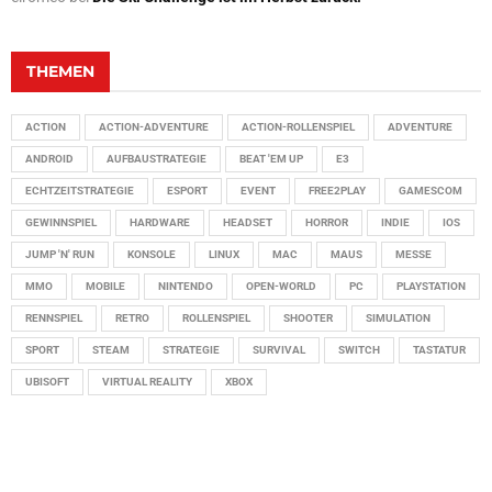
THEMEN
ACTION
ACTION-ADVENTURE
ACTION-ROLLENSPIEL
ADVENTURE
ANDROID
AUFBAUSTRATEGIE
BEAT 'EM UP
E3
ECHTZEITSTRATEGIE
ESPORT
EVENT
FREE2PLAY
GAMESCOM
GEWINNSPIEL
HARDWARE
HEADSET
HORROR
INDIE
IOS
JUMP 'N' RUN
KONSOLE
LINUX
MAC
MAUS
MESSE
MMO
MOBILE
NINTENDO
OPEN-WORLD
PC
PLAYSTATION
RENNSPIEL
RETRO
ROLLENSPIEL
SHOOTER
SIMULATION
SPORT
STEAM
STRATEGIE
SURVIVAL
SWITCH
TASTATUR
UBISOFT
VIRTUAL REALITY
XBOX