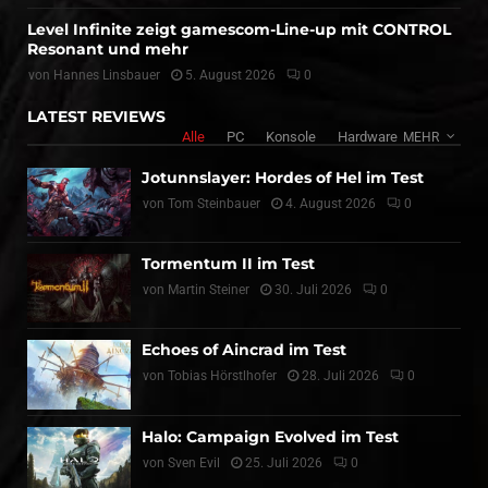
Level Infinite zeigt gamescom-Line-up mit CONTROL
Resonant und mehr
von
Hannes Linsbauer
5. August 2026
0
LATEST REVIEWS
Alle
PC
Konsole
Hardware
MEHR
Jotunnslayer: Hordes of Hel im Test
von
Tom Steinbauer
4. August 2026
0
Tormentum II im Test
von
Martin Steiner
30. Juli 2026
0
Echoes of Aincrad im Test
von
Tobias Hörstlhofer
28. Juli 2026
0
Halo: Campaign Evolved im Test
von
Sven Evil
25. Juli 2026
0