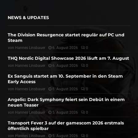
NEWS & UPDATES
The Division Resurgence startet regulär auf PC und
Steam
von
Hannes Linsbauer
6. August 2026
0
THQ Nordic Digital Showcase 2026 läuft am 7. August
von
Hannes Linsbauer
6. August 2026
0
Ex Sanguis startet am 10. September in den Steam
Early Access
von
Hannes Linsbauer
6. August 2026
0
Angelic: Dark Symphony feiert sein Debüt in einem
neuen Teaser
von
Hannes Linsbauer
5. August 2026
0
Transport Fever 3 auf der gamescom 2026 erstmals
öffentlich spielbar
von
Hannes Linsbauer
5. August 2026
0