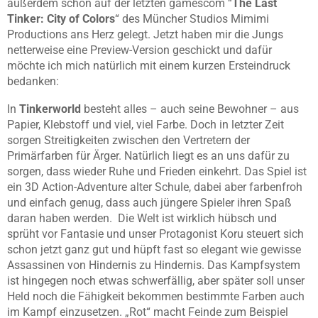
außerdem schon auf der letzten gamescom “
The Last
Tinker: City of Colors
“ des Müncher Studios Mimimi
Productions ans Herz gelegt. Jetzt haben mir die Jungs
netterweise eine Preview-Version geschickt und dafür
möchte ich mich natürlich mit einem kurzen Ersteindruck
bedanken:
In
Tinkerworld
besteht alles – auch seine Bewohner – aus
Papier, Klebstoff und viel, viel Farbe. Doch in letzter Zeit
sorgen Streitigkeiten zwischen den Vertretern der
Primärfarben für Ärger. Natürlich liegt es an uns dafür zu
sorgen, dass wieder Ruhe und Frieden einkehrt. Das Spiel ist
ein 3D Action-Adventure alter Schule, dabei aber farbenfroh
und einfach genug, dass auch jüngere Spieler ihren Spaß
daran haben werden. Die Welt ist wirklich hübsch und
sprüht vor Fantasie und unser Protagonist Koru steuert sich
schon jetzt ganz gut und hüpft fast so elegant wie gewisse
Assassinen von Hindernis zu Hindernis. Das Kampfsystem
ist hingegen noch etwas schwerfällig, aber später soll unser
Held noch die Fähigkeit bekommen bestimmte Farben auch
im Kampf einzusetzen. „Rot“ macht Feinde zum Beispiel