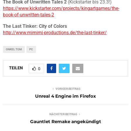
The Book of Unwritten Tales 2
(Kickstarter bis 23.3!)
https://www.kickstarter.com/projects/kingartgames/the-
book-of-unwritten-tales-2
The Last Tinker: City of Colors
http://www.mimimi-productions.de/the-last-tinker/
ONKEL TOM
PC
TEILEN
0
VORIGER BEITRAG
Unreal 4 Engine im Firefox
NÄCHSTER BEITRAG
Gauntlet Remake angekündigt