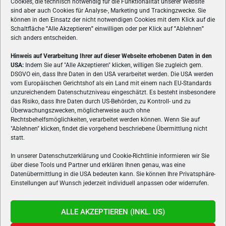
Cookies, die technisch notwendig für die Funktionalität unserer Website
sind aber auch Cookies für Analyse-, Marketing und Trackingzwecke. Sie
können in den Einsatz der nicht notwendigen Cookies mit dem Klick auf die
Schaltfläche
"
Alle Akzeptieren
"
einwilligen oder per Klick auf
"
Ablehnen
"
sich anders entscheiden.
Hinweis auf Verarbeitung Ihrer auf dieser Webseite erhobenen Daten in den
USA:
Indem Sie auf "Alle Akzeptieren" klicken, willigen Sie zugleich gem.
ÜBER UNS
DSGVO ein, dass Ihre Daten in den USA verarbeitet werden. Die USA werden
vom Europäischen Gerichtshof als ein Land mit einem nach EU-Standards
VON GAMERN, FÜR GAMER! Gamers.at ist das älteste Online-
unzureichendem Datenschutzniveau eingeschätzt. Es besteht insbesondere
Spielemagazin Österreichs und bringt täglich aktuelle News,
das Risiko, dass Ihre Daten durch US-Behörden, zu Kontroll- und zu
Reviews und Videos zu PC- und Konsolenspielen, Gaming-
Überwachungszwecken, möglicherweise auch ohne
Hardware und aus der Welt des e-Sport's.
Rechtsbehelfsmöglichkeiten, verarbeitet werden können. Wenn Sie auf
"Ablehnen" klicken, findet die vorgehend beschriebene Übermittlung nicht
Schreib uns:
redaktion@gamers.at
statt.
In unserer Datenschutzerklärung und Cookie-Richtlinie informieren wir Sie
über diese Tools und Partner und erklären Ihnen genau, was eine
FOLGE UNS
Datenübermittlung in die USA bedeuten kann. Sie können Ihre Privatsphäre-
Einstellungen auf Wunsch jederzeit individuell anpassen oder widerrufen.
ALLE AKZEPTIEREN (INKL. US)