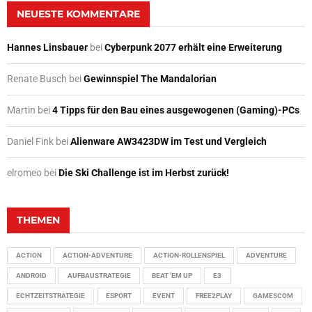
NEUESTE KOMMENTARE
Hannes Linsbauer
bei
Cyberpunk 2077 erhält eine Erweiterung
Renate Busch
bei
Gewinnspiel The Mandalorian
Martin
bei
4 Tipps für den Bau eines ausgewogenen (Gaming)-PCs
Daniel Fink
bei
Alienware AW3423DW im Test und Vergleich
elromeo
bei
Die Ski Challenge ist im Herbst zurück!
THEMEN
ACTION
ACTION-ADVENTURE
ACTION-ROLLENSPIEL
ADVENTURE
ANDROID
AUFBAUSTRATEGIE
BEAT 'EM UP
E3
ECHTZEITSTRATEGIE
ESPORT
EVENT
FREE2PLAY
GAMESCOM