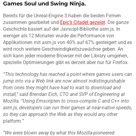
Games Soul und Swing Ninja.
Bereits für die Unreal-Engine 3 haben die beiden Firmen
zusammen gearbeitet und
Epic’s Citadel gezeigt
. Die ganze
Geschichte basiert auf der Javscipt-Bibliothe asm.js. In
weniger als 12 Monaten wurde die Performance von
Applikationen mit asm.js von 40% auf 67% gesteigert und es
wird noch weitere Geschwindigkeitszuwächse geben. An
sich kann jeder moderne Browser mit der Library umgehen,
spezielle Optimierungen gibt es derzeit aber nur für Firefox.
“This technology has reached a point where games users can
jump into via a Web link are now almost indistinguishable
from ones they might have had to wait to download and
install,” said Brendan Eich, CTO and SVP of Engineering at
Mozilla. “Using Emscripten to cross-compile C and C++ into
asm.js, developers can run their games at near-native speeds,
so they can approach the Web as they would any other
platform.”
“We were blown away by what this Mozilla-pioneered