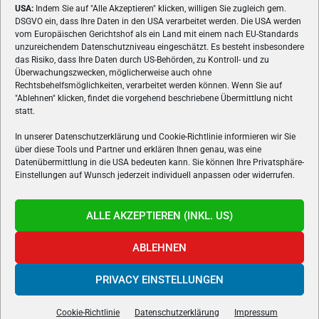
USA:
Indem Sie auf "Alle Akzeptieren" klicken, willigen Sie zugleich gem.
ÜBER UNS
DSGVO ein, dass Ihre Daten in den USA verarbeitet werden. Die USA werden
vom Europäischen Gerichtshof als ein Land mit einem nach EU-Standards
VON GAMERN, FÜR GAMER! Gamers.at ist das älteste Online-
unzureichendem Datenschutzniveau eingeschätzt. Es besteht insbesondere
Spielemagazin Österreichs und bringt täglich aktuelle News,
das Risiko, dass Ihre Daten durch US-Behörden, zu Kontroll- und zu
Reviews und Videos zu PC- und Konsolenspielen, Gaming-
Überwachungszwecken, möglicherweise auch ohne
Rechtsbehelfsmöglichkeiten, verarbeitet werden können. Wenn Sie auf
Hardware und aus der Welt des e-Sport's.
"Ablehnen" klicken, findet die vorgehend beschriebene Übermittlung nicht
statt.
Schreib uns:
redaktion@gamers.at
In unserer Datenschutzerklärung und Cookie-Richtlinie informieren wir Sie
über diese Tools und Partner und erklären Ihnen genau, was eine
FOLGE UNS
Datenübermittlung in die USA bedeuten kann. Sie können Ihre Privatsphäre-
Einstellungen auf Wunsch jederzeit individuell anpassen oder widerrufen.
ALLE AKZEPTIEREN (INKL. US)
ABLEHNEN
PRIVACY EINSTELLUNGEN
Gamers.at v6 © 1999-2024 All Rights Reserved -
Kontakt
|
Impressum
|
Datenschutzerklärung
|
Cookie Richtline
- Developed by
linomedia
Cookie-Richtlinie
Datenschutzerklärung
Impressum