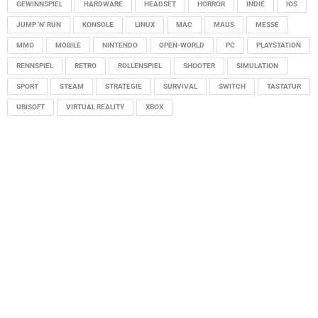
GEWINNSPIEL
HARDWARE
HEADSET
HORROR
INDIE
IOS
JUMP 'N' RUN
KONSOLE
LINUX
MAC
MAUS
MESSE
MMO
MOBILE
NINTENDO
OPEN-WORLD
PC
PLAYSTATION
RENNSPIEL
RETRO
ROLLENSPIEL
SHOOTER
SIMULATION
SPORT
STEAM
STRATEGIE
SURVIVAL
SWITCH
TASTATUR
UBISOFT
VIRTUAL REALITY
XBOX