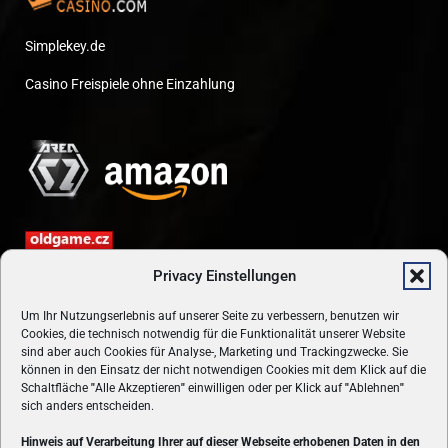
Simplekey.de
Casino Freispiele ohne Einzahlung
Privacy Einstellungen
Um Ihr Nutzungserlebnis auf unserer Seite zu verbessern, benutzen wir
Cookies, die technisch notwendig für die Funktionalität unserer Website
sind aber auch Cookies für Analyse-, Marketing und Trackingzwecke. Sie
können in den Einsatz der nicht notwendigen Cookies mit dem Klick auf die
Schaltfläche
"
Alle Akzeptieren
"
einwilligen oder per Klick auf
"
Ablehnen
"
sich anders entscheiden.
Hinweis auf Verarbeitung Ihrer auf dieser Webseite erhobenen Daten in den