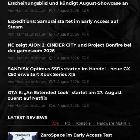
Erscheinungsbild und kündigt August-Showcase an
von
Hannes Linsbauer
7. August 2026
0
Expeditions: Samurai startet im Early Access auf
Steam
von
Hannes Linsbauer
7. August 2026
0
NC zeigt AION 2, CINDER CITY und Project Bonfire bei
der gamescom 2026
von
Hannes Linsbauer
7. August 2026
0
SANDISK Optimus SSDs starten im Handel – neue GX
C50 erweitert Xbox Series X|S
von
Hannes Linsbauer
7. August 2026
0
GTA 6: „An Extended Look“ startet am 27. August
zuerst auf Netflix
von
Hannes Linsbauer
6. August 2026
0
LATEST REVIEWS
Alle
PC
Konsole
Hardware
MEHR
ZeroSpace im Early Access Test