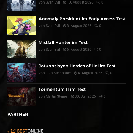
von
Sven Evil
10. August 2026
0
Anomaly President im Early Access Test
von
Sven Evil
8. August 2026
0
Mistfall Hunter im Test
von
Sven Evil
6. August 2026
0
Jotunnslayer: Hordes of Hel im Test
von
Tom Steinbauer
4. August 2026
0
Tormentum II im Test
von
Martin Steiner
30. Juli 2026
0
PARTNER