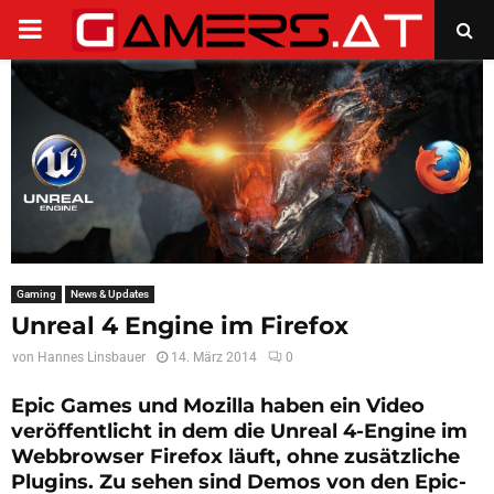
PRIMARY
MENU
Gaming
News & Updates
Unreal 4 Engine im Firefox
von
Hannes Linsbauer
14. März 2014
0
Epic Games und Mozilla haben ein Video
veröffentlicht in dem die
Unreal 4-Engine
im
Webbrowser
Firefox
läuft, ohne zusätzliche
Plugins. Zu sehen sind Demos von den Epic-