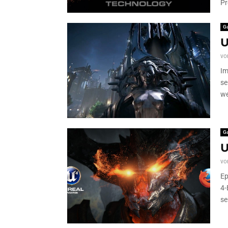
Pr
G
U
vo
Im
se
we
G
U
vo
Ep
4-
se