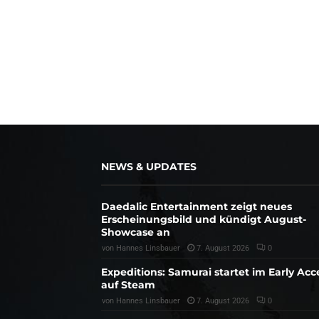
NEWS & UPDATES
Daedalic Entertainment zeigt neues
Erscheinungsbild und kündigt August-
Showcase an
von
Hannes Linsbauer
7. August 2026
0
Expeditions: Samurai startet im Early Acc
auf Steam
von
Hannes Linsbauer
7. August 2026
0