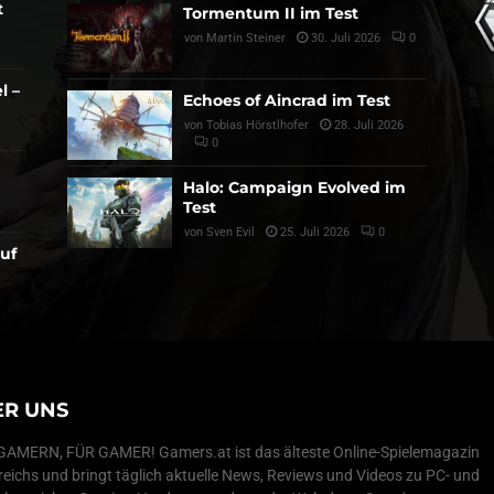
t
Tormentum II im Test
von
Martin Steiner
30. Juli 2026
0
l –
Echoes of Aincrad im Test
von
Tobias Hörstlhofer
28. Juli 2026
0
Halo: Campaign Evolved im
Test
von
Sven Evil
25. Juli 2026
0
auf
ER UNS
AMERN, FÜR GAMER! Gamers.at ist das älteste Online-Spielemagazin
reichs und bringt täglich aktuelle News, Reviews und Videos zu PC- und