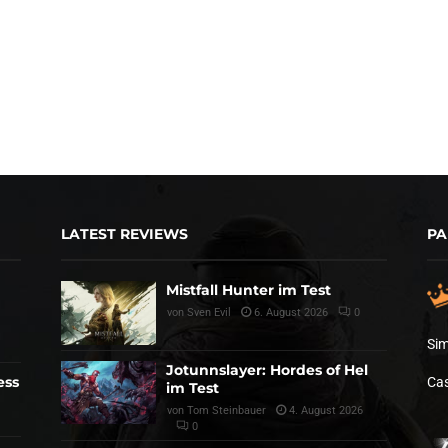
LATEST REVIEWS
PA
Mistfall Hunter im Test
von
Sven Evil
6. August 2026
0
Sim
Jotunnslayer: Hordes of Hel
ess
Cas
im Test
von
Tom Steinbauer
4. August 2026
0