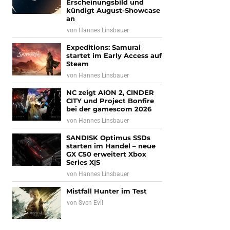
Erscheinungsbild und
kündigt August-Showcase
an
von
Hannes Linsbauer
Expeditions: Samurai
startet im Early Access auf
Steam
von
Hannes Linsbauer
NC zeigt AION 2, CINDER
CITY und Project Bonfire
bei der gamescom 2026
von
Hannes Linsbauer
SANDISK Optimus SSDs
starten im Handel – neue
GX C50 erweitert Xbox
Series X|S
von
Hannes Linsbauer
Mistfall Hunter im Test
von
Sven Evil