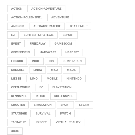
ACTION
ACTION-ADVENTURE
ACTION-ROLLENSPIEL
ADVENTURE
ANDROID
AUFBAUSTRATEGIE
BEAT 'EM UP
E3
ECHTZEITSTRATEGIE
ESPORT
EVENT
FREE2PLAY
GAMESCOM
GEWINNSPIEL
HARDWARE
HEADSET
HORROR
INDIE
IOS
JUMP 'N' RUN
KONSOLE
LINUX
MAC
MAUS
MESSE
MMO
MOBILE
NINTENDO
OPEN-WORLD
PC
PLAYSTATION
RENNSPIEL
RETRO
ROLLENSPIEL
SHOOTER
SIMULATION
SPORT
STEAM
STRATEGIE
SURVIVAL
SWITCH
TASTATUR
UBISOFT
VIRTUAL REALITY
XBOX