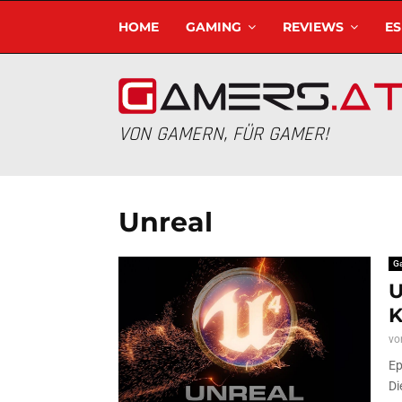
HOME
GAMING
REVIEWS
E
VON GAMERN, FÜR GAMER!
Unreal
G
U
K
vo
Ep
Di