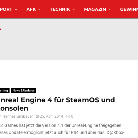
SPORT
AFK
TECHNIK
MAGAZIN
GEWINN
aming
News & Updates
nreal Engine 4 für SteamOS und
onsolen
n
Hannes Linsbauer
25. April 2014
0
ic Games hat jetzt die Version 4.1 der Unreal-Engine freigegeben.
eses Update ermöglicht jetzt auch für PS4 und über das ID@Xbox-