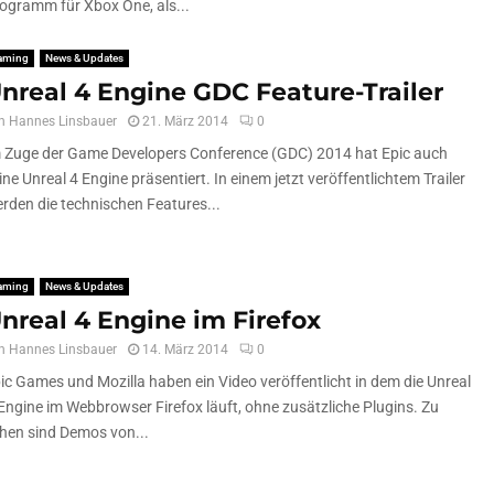
ogramm für Xbox One, als...
aming
News & Updates
nreal 4 Engine GDC Feature-Trailer
n
Hannes Linsbauer
21. März 2014
0
 Zuge der Game Developers Conference (GDC) 2014 hat Epic auch
ine Unreal 4 Engine präsentiert. In einem jetzt veröffentlichtem Trailer
rden die technischen Features...
aming
News & Updates
nreal 4 Engine im Firefox
n
Hannes Linsbauer
14. März 2014
0
ic Games und Mozilla haben ein Video veröffentlicht in dem die Unreal
Engine im Webbrowser Firefox läuft, ohne zusätzliche Plugins. Zu
hen sind Demos von...