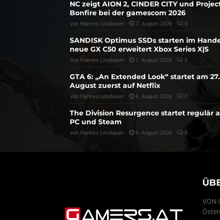
NC zeigt AION 2, CINDER CITY und Projec
Bonfire bei der gamescom 2026
von
Hannes Linsbauer
7. August 2026
0
SANDISK Optimus SSDs starten im Hande
neue GX C50 erweitert Xbox Series X|S
von
Hannes Linsbauer
7. August 2026
0
GTA 6: „An Extended Look“ startet am 27.
August zuerst auf Netflix
von
Hannes Linsbauer
6. August 2026
0
The Division Resurgence startet regulär 
PC und Steam
von
Hannes Linsbauer
6. August 2026
0
ÜB
VON G
Öster