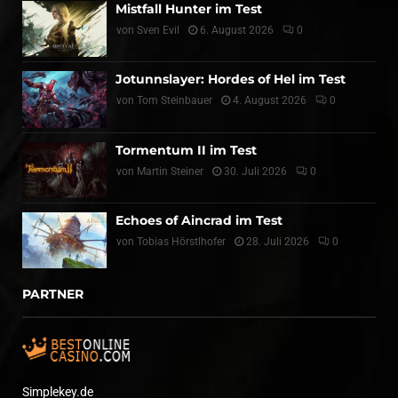
Mistfall Hunter im Test
von
Sven Evil
6. August 2026
0
Jotunnslayer: Hordes of Hel im Test
von
Tom Steinbauer
4. August 2026
0
Tormentum II im Test
von
Martin Steiner
30. Juli 2026
0
Echoes of Aincrad im Test
von
Tobias Hörstlhofer
28. Juli 2026
0
PARTNER
Simplekey.de