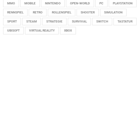
MMO
MOBILE
NINTENDO
OPEN-WORLD
PC
PLAYSTATION
RENNSPIEL
RETRO
ROLLENSPIEL
SHOOTER
SIMULATION
SPORT
STEAM
STRATEGIE
SURVIVAL
SWITCH
TASTATUR
UBISOFT
VIRTUAL REALITY
XBOX