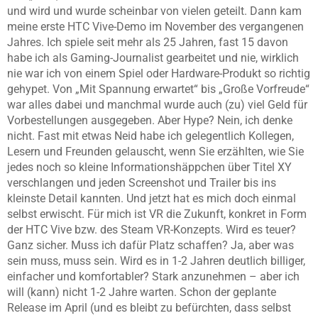
und wird und wurde scheinbar von vielen geteilt. Dann kam
meine erste HTC Vive-Demo im November des vergangenen
Jahres. Ich spiele seit mehr als 25 Jahren, fast 15 davon
habe ich als Gaming-Journalist gearbeitet und nie, wirklich
nie war ich von einem Spiel oder Hardware-Produkt so richtig
gehypet. Von „Mit Spannung erwartet“ bis „Große Vorfreude“
war alles dabei und manchmal wurde auch (zu) viel Geld für
Vorbestellungen ausgegeben. Aber Hype? Nein, ich denke
nicht. Fast mit etwas Neid habe ich gelegentlich Kollegen,
Lesern und Freunden gelauscht, wenn Sie erzählten, wie Sie
jedes noch so kleine Informationshäppchen über Titel XY
verschlangen und jeden Screenshot und Trailer bis ins
kleinste Detail kannten. Und jetzt hat es mich doch einmal
selbst erwischt. Für mich ist VR die Zukunft, konkret in Form
der HTC Vive bzw. des Steam VR-Konzepts. Wird es teuer?
Ganz sicher. Muss ich dafür Platz schaffen? Ja, aber was
sein muss, muss sein. Wird es in 1-2 Jahren deutlich billiger,
einfacher und komfortabler? Stark anzunehmen – aber ich
will (kann) nicht 1-2 Jahre warten. Schon der geplante
Release im April (und es bleibt zu befürchten, dass selbst