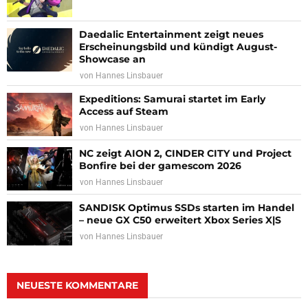
Daedalic Entertainment zeigt neues
Erscheinungsbild und kündigt August-
Showcase an
von
Hannes Linsbauer
Expeditions: Samurai startet im Early
Access auf Steam
von
Hannes Linsbauer
NC zeigt AION 2, CINDER CITY und Project
Bonfire bei der gamescom 2026
von
Hannes Linsbauer
SANDISK Optimus SSDs starten im Handel
– neue GX C50 erweitert Xbox Series X|S
von
Hannes Linsbauer
NEUESTE KOMMENTARE