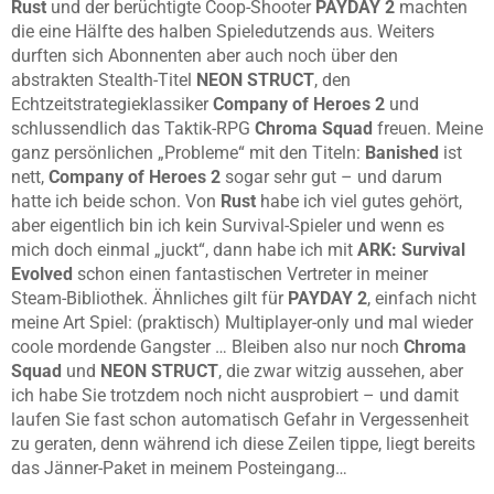
Rust
und der berüchtigte Coop-Shooter
PAYDAY 2
machten
die eine Hälfte des halben Spieledutzends aus. Weiters
durften sich Abonnenten aber auch noch über den
abstrakten Stealth-Titel
NEON STRUCT
, den
Echtzeitstrategieklassiker
Company of Heroes 2
und
schlussendlich das Taktik-RPG
Chroma Squad
freuen. Meine
ganz persönlichen „Probleme“ mit den Titeln:
Banished
ist
nett,
Company of Heroes 2
sogar sehr gut – und darum
hatte ich beide schon. Von
Rust
habe ich viel gutes gehört,
aber eigentlich bin ich kein Survival-Spieler und wenn es
mich doch einmal „juckt“, dann habe ich mit
ARK: Survival
Evolved
schon einen fantastischen Vertreter in meiner
Steam-Bibliothek. Ähnliches gilt für
PAYDAY 2
, einfach nicht
meine Art Spiel: (praktisch) Multiplayer-only und mal wieder
coole mordende Gangster … Bleiben also nur noch
Chroma
Squad
und
NEON STRUCT
, die zwar witzig aussehen, aber
ich habe Sie trotzdem noch nicht ausprobiert – und damit
laufen Sie fast schon automatisch Gefahr in Vergessenheit
zu geraten, denn während ich diese Zeilen tippe, liegt bereits
das Jänner-Paket in meinem Posteingang…