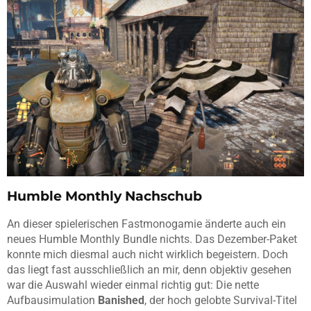
Humble Monthly Nachschub
An dieser spielerischen Fastmonogamie änderte auch ein
neues Humble Monthly Bundle nichts. Das Dezember-Paket
konnte mich diesmal auch nicht wirklich begeistern. Doch
das liegt fast ausschließlich an mir, denn objektiv gesehen
war die Auswahl wieder einmal richtig gut: Die nette
Aufbausimulation
Banished
, der hoch gelobte Survival-Titel