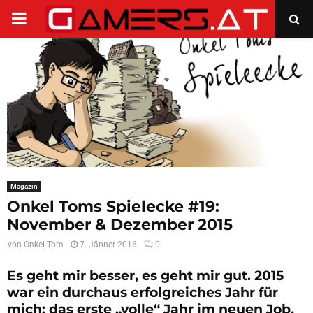
PRIMARY
MENU
Magazin
Onkel Toms Spielecke #19:
November & Dezember 2015
von
Onkel Tom
7. Jänner 2016
0
Es geht mir besser, es geht mir gut. 2015
war ein durchaus erfolgreiches Jahr für
mich: das erste „volle“ Jahr im neuen Job,