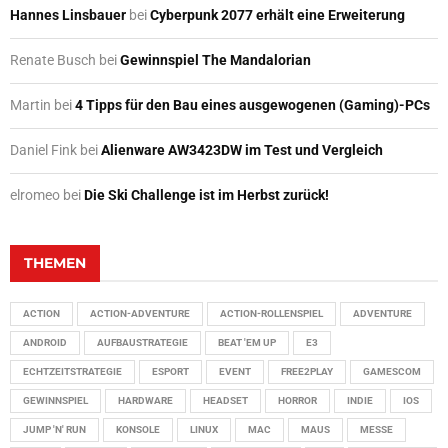
Hannes Linsbauer
bei
Cyberpunk 2077 erhält eine Erweiterung
Renate Busch
bei
Gewinnspiel The Mandalorian
Martin
bei
4 Tipps für den Bau eines ausgewogenen (Gaming)-PCs
Daniel Fink
bei
Alienware AW3423DW im Test und Vergleich
elromeo
bei
Die Ski Challenge ist im Herbst zurück!
THEMEN
ACTION
ACTION-ADVENTURE
ACTION-ROLLENSPIEL
ADVENTURE
ANDROID
AUFBAUSTRATEGIE
BEAT 'EM UP
E3
ECHTZEITSTRATEGIE
ESPORT
EVENT
FREE2PLAY
GAMESCOM
GEWINNSPIEL
HARDWARE
HEADSET
HORROR
INDIE
IOS
JUMP 'N' RUN
KONSOLE
LINUX
MAC
MAUS
MESSE