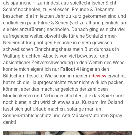
als spannend – zumindest aus spieltechnischer Sicht:
Schlaf nachholen, zu viel essen, Freunde & Bekannte
besuchen, die im letzten Jahr zu kurz gekommen sind und
endlich ein paar Filme & Serien (viel zu alt und peinlich, um
sie hier anzuführen) nachholen. Danach ging es nicht viel
aufregender weiter, obwohl die für eine Schlafzimmer-
Neueinrichtung nötigen Besuche in einem gewissen
schwedischen Einrichtungshaus mein Blut durchaus in
Wallung brachten. Abseits von viel bewusster und
absichtlicher Zeitverschwendung in den Weiten des Webs
konnte mich eigentlich nur
Fallout 4
länger an den
Bildschirm fesseln. Wie schon in meinem
Review
erwähnt,
hat mich die Hauptgeschichte zwar nicht wirklich packen
können, aber das macht angesichts der zahllosen
Möglichkeiten und Nebengeschichten, die das Spiel sonst
noch bietet, nicht wirklich etwas aus. Kurzum: Im Ödland
lässt sich gut Urlaub machen, solange man an
Sonnen
Strahlenschutz und Anti-
Mücken
Mutanten-Spray
denkt!