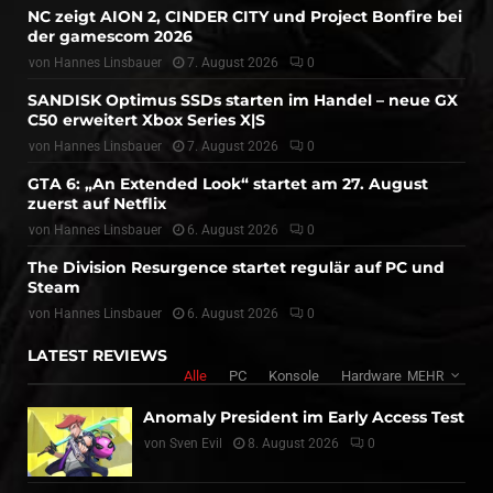
NC zeigt AION 2, CINDER CITY und Project Bonfire bei
der gamescom 2026
von
Hannes Linsbauer
7. August 2026
0
SANDISK Optimus SSDs starten im Handel – neue GX
C50 erweitert Xbox Series X|S
von
Hannes Linsbauer
7. August 2026
0
GTA 6: „An Extended Look“ startet am 27. August
zuerst auf Netflix
von
Hannes Linsbauer
6. August 2026
0
The Division Resurgence startet regulär auf PC und
Steam
von
Hannes Linsbauer
6. August 2026
0
LATEST REVIEWS
Alle
PC
Konsole
Hardware
MEHR
Anomaly President im Early Access Test
von
Sven Evil
8. August 2026
0