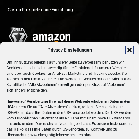
Casino Freispiele ohne Einzahlung
Privacy Einstellungen
Um Ihr Nutzungserlebnis auf unserer Seite zu verbessern, benutzen wir
Cookies, die technisch notwendig für die Funktionalität unserer Website
sind aber auch Cookies für Analyse-, Marketing und Trackingzwecke. Sie
können in den Einsatz der nicht notwendigen Cookies mit dem Klick auf die
Schaltfläche
"
Alle Akzeptieren
"
einwilligen oder per Klick auf
"
Ablehnen
"
sich anders entscheiden.
Hinweis auf Verarbeitung Ihrer auf dieser Webseite erhobenen Daten in den
USA:
Indem Sie auf "Alle Akzeptieren" klicken, willigen Sie zugleich gem.
ÜBER UNS
DSGVO ein, dass Ihre Daten in den USA verarbeitet werden. Die USA werden
vom Europäischen Gerichtshof als ein Land mit einem nach EU-Standards
VON GAMERN, FÜR GAMER! Gamers.at ist das älteste Online-
unzureichendem Datenschutzniveau eingeschätzt. Es besteht insbesondere
Spielemagazin Österreichs und bringt täglich aktuelle News,
das Risiko, dass Ihre Daten durch US-Behörden, zu Kontroll- und zu
Reviews und Videos zu PC- und Konsolenspielen, Gaming-
Überwachungszwecken, möglicherweise auch ohne