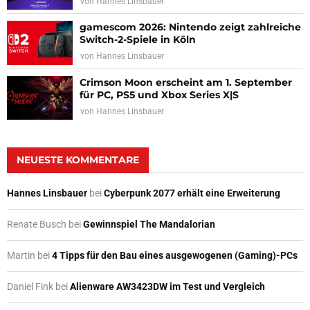
von
Hannes Linsbauer
gamescom 2026: Nintendo zeigt zahlreiche
Switch-2-Spiele in Köln
von
Hannes Linsbauer
Crimson Moon erscheint am 1. September
für PC, PS5 und Xbox Series X|S
von
Hannes Linsbauer
NEUESTE KOMMENTARE
Hannes Linsbauer
bei
Cyberpunk 2077 erhält eine Erweiterung
Renate Busch
bei
Gewinnspiel The Mandalorian
Martin
bei
4 Tipps für den Bau eines ausgewogenen (Gaming)-PCs
Daniel Fink
bei
Alienware AW3423DW im Test und Vergleich