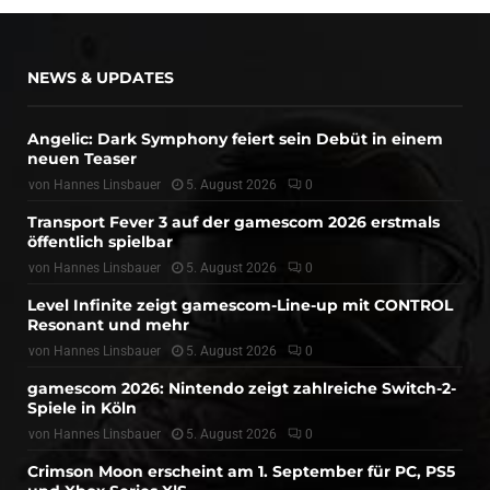
NEWS & UPDATES
Angelic: Dark Symphony feiert sein Debüt in einem
neuen Teaser
von
Hannes Linsbauer
5. August 2026
0
Transport Fever 3 auf der gamescom 2026 erstmals
öffentlich spielbar
von
Hannes Linsbauer
5. August 2026
0
Level Infinite zeigt gamescom-Line-up mit CONTROL
Resonant und mehr
von
Hannes Linsbauer
5. August 2026
0
gamescom 2026: Nintendo zeigt zahlreiche Switch-2-
Spiele in Köln
von
Hannes Linsbauer
5. August 2026
0
Crimson Moon erscheint am 1. September für PC, PS5