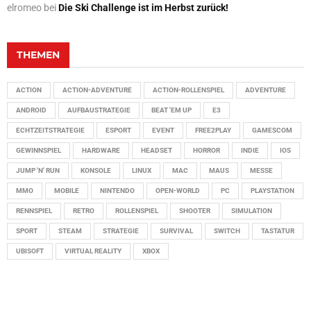
elromeo
bei
Die Ski Challenge ist im Herbst zurück!
THEMEN
ACTION
ACTION-ADVENTURE
ACTION-ROLLENSPIEL
ADVENTURE
ANDROID
AUFBAUSTRATEGIE
BEAT 'EM UP
E3
ECHTZEITSTRATEGIE
ESPORT
EVENT
FREE2PLAY
GAMESCOM
GEWINNSPIEL
HARDWARE
HEADSET
HORROR
INDIE
IOS
JUMP 'N' RUN
KONSOLE
LINUX
MAC
MAUS
MESSE
MMO
MOBILE
NINTENDO
OPEN-WORLD
PC
PLAYSTATION
RENNSPIEL
RETRO
ROLLENSPIEL
SHOOTER
SIMULATION
SPORT
STEAM
STRATEGIE
SURVIVAL
SWITCH
TASTATUR
UBISOFT
VIRTUAL REALITY
XBOX