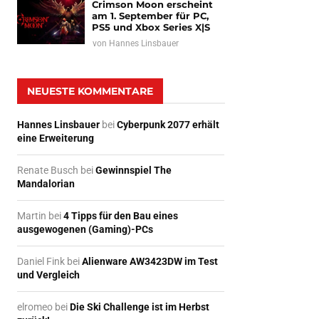
Crimson Moon erscheint
am 1. September für PC,
PS5 und Xbox Series X|S
von
Hannes Linsbauer
NEUESTE KOMMENTARE
Hannes Linsbauer
bei
Cyberpunk 2077 erhält
eine Erweiterung
Renate Busch
bei
Gewinnspiel The
Mandalorian
Martin
bei
4 Tipps für den Bau eines
ausgewogenen (Gaming)-PCs
Daniel Fink
bei
Alienware AW3423DW im Test
und Vergleich
elromeo
bei
Die Ski Challenge ist im Herbst