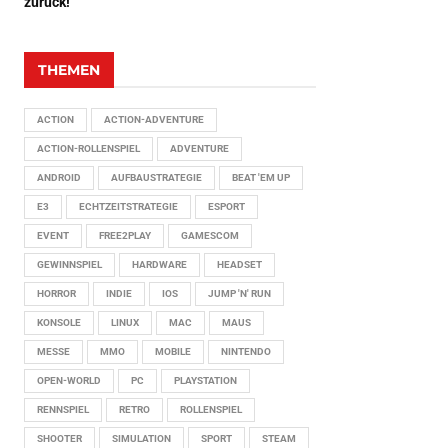
zurück!
THEMEN
ACTION
ACTION-ADVENTURE
ACTION-ROLLENSPIEL
ADVENTURE
ANDROID
AUFBAUSTRATEGIE
BEAT 'EM UP
E3
ECHTZEITSTRATEGIE
ESPORT
EVENT
FREE2PLAY
GAMESCOM
GEWINNSPIEL
HARDWARE
HEADSET
HORROR
INDIE
IOS
JUMP 'N' RUN
KONSOLE
LINUX
MAC
MAUS
MESSE
MMO
MOBILE
NINTENDO
OPEN-WORLD
PC
PLAYSTATION
RENNSPIEL
RETRO
ROLLENSPIEL
SHOOTER
SIMULATION
SPORT
STEAM