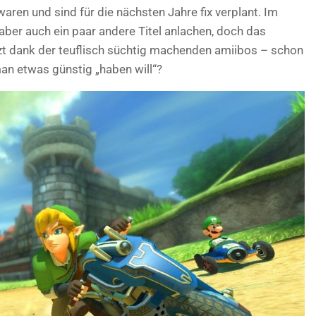
en und sind für die nächsten Jahre fix verplant. Im
ber auch ein paar andere Titel anlachen, doch das
tzt dank der teuflisch süchtig machenden amiibos – schon
an etwas günstig „haben will“?