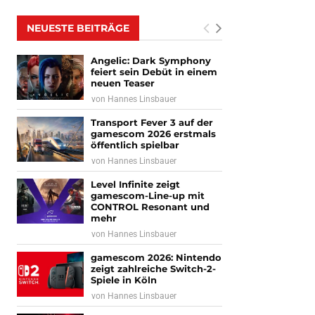
NEUESTE BEITRÄGE
Angelic: Dark Symphony
feiert sein Debüt in einem
neuen Teaser
von
Hannes Linsbauer
Transport Fever 3 auf der
gamescom 2026 erstmals
öffentlich spielbar
von
Hannes Linsbauer
Level Infinite zeigt
gamescom-Line-up mit
CONTROL Resonant und
mehr
von
Hannes Linsbauer
gamescom 2026: Nintendo
zeigt zahlreiche Switch-2-
Spiele in Köln
von
Hannes Linsbauer