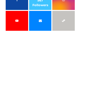
567
Followers