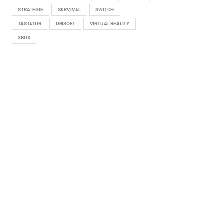
STRATEGIE
SURVIVAL
SWITCH
TASTATUR
UBISOFT
VIRTUAL REALITY
XBOX