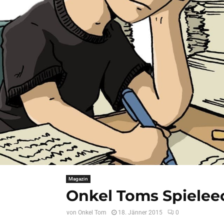
Magazin
Onkel Toms Spieleec
von
Onkel Tom
18. Jänner 2015
0