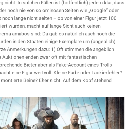
icht. In solchen Fällen ist (hoffentlich) jedem klar, dass
 der noch nie von so ominösen Seiten wie „Google“ oder
 noch lange nicht selten – ob von einer Figur jetzt 100
iert wurden, macht auf lange Sicht auch keinen
ema amiibos sind: Da gab es natürlich auch noch die
rden in den Staaten einige Exemplare um (angeblich)
ze Anmerkungen dazu: 1) Oft stimmen die angeblich
e Auktionen enden zwar oft mit fantastischen
tsprechende Bieter aber als Fake-Account eines Trolls
acht eine Figur wertvoll. Kleine Farb- oder Lackierfehler?
t montierte Beine? Eher nicht. Auf dem Kopf stehend