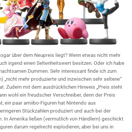
 sogar über dem Neupreis liegt? Wenn etwas nicht mehr
 auch irgend einen Seltenheitswert besitzen. Oder ich habe
n unachtsamen Dummen. Sehr interessant finde ich zum
ch) „nicht mehr produzierte und inzwischen sehr seltene“
at. Zudem mit dem ausdrücklichen Hinweis „Preis steht
nn wohl ein freudscher Verschreiber, denn der Preis
mt, ein paar amiibo-Figuren hat Nintendo aus
eringeren Stückzahlen produziert und auch bei der
. In Amerika ließen (vermutlich von Händlern) geschickt
iguren darum regelrecht explodieren, aber bei uns in