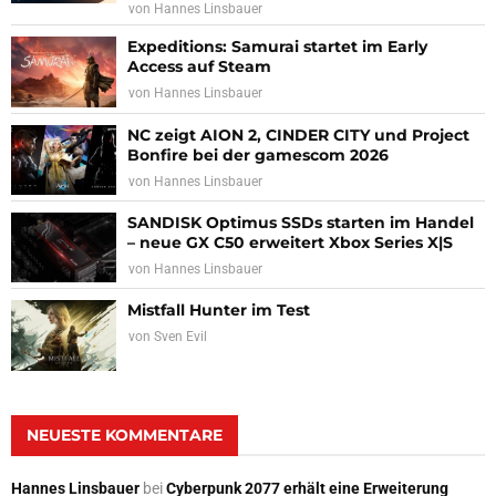
von
Hannes Linsbauer
Expeditions: Samurai startet im Early
Access auf Steam
von
Hannes Linsbauer
NC zeigt AION 2, CINDER CITY und Project
Bonfire bei der gamescom 2026
von
Hannes Linsbauer
SANDISK Optimus SSDs starten im Handel
– neue GX C50 erweitert Xbox Series X|S
von
Hannes Linsbauer
Mistfall Hunter im Test
von
Sven Evil
NEUESTE KOMMENTARE
Hannes Linsbauer
bei
Cyberpunk 2077 erhält eine Erweiterung