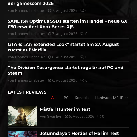
der gamescom 2026
von
Hannes Linsbauer
7. August 2026
0
SANDISK Optimus SSDs starten im Handel – neue GX
C50 erweitert Xbox Series X|S
von
Hannes Linsbauer
7. August 2026
0
GTA 6: „An Extended Look“ startet am 27. August
zuerst auf Netflix
von
Hannes Linsbauer
6. August 2026
0
The Division Resurgence startet regulär auf PC und
Steam
von
Hannes Linsbauer
6. August 2026
0
LATEST REVIEWS
Alle
PC
Konsole
Hardware
MEHR
Mistfall Hunter im Test
von
Sven Evil
6. August 2026
0
Jotunnslayer: Hordes of Hel im Test