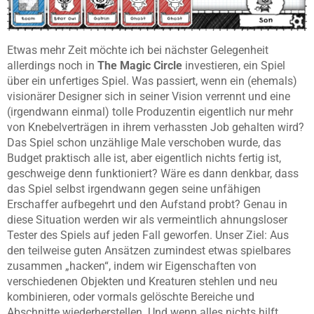
Etwas mehr Zeit möchte ich bei nächster Gelegenheit
allerdings noch in
The Magic Circle
investieren, ein Spiel
über ein unfertiges Spiel. Was passiert, wenn ein (ehemals)
visionärer Designer sich in seiner Vision verrennt und eine
(irgendwann einmal) tolle Produzentin eigentlich nur mehr
von Knebelverträgen in ihrem verhassten Job gehalten wird?
Das Spiel schon unzählige Male verschoben wurde, das
Budget praktisch alle ist, aber eigentlich nichts fertig ist,
geschweige denn funktioniert? Wäre es dann denkbar, dass
das Spiel selbst irgendwann gegen seine unfähigen
Erschaffer aufbegehrt und den Aufstand probt? Genau in
diese Situation werden wir als vermeintlich ahnungsloser
Tester des Spiels auf jeden Fall geworfen. Unser Ziel: Aus
den teilweise guten Ansätzen zumindest etwas spielbares
zusammen „hacken“, indem wir Eigenschaften von
verschiedenen Objekten und Kreaturen stehlen und neu
kombinieren, oder vormals gelöschte Bereiche und
Abschnitte wiederherstellen. Und wenn alles nichts hilft,