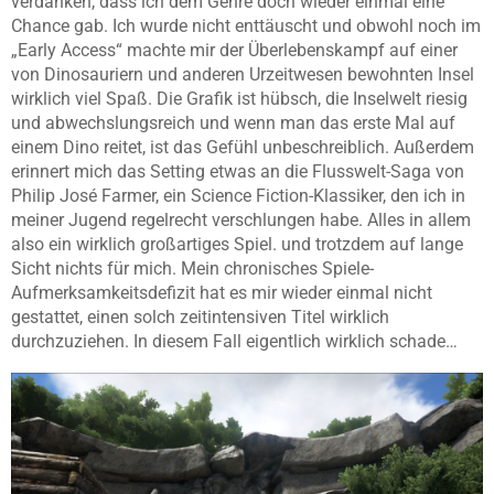
verdanken, dass ich dem Genre doch wieder einmal eine
Chance gab. Ich wurde nicht enttäuscht und obwohl noch im
„Early Access“ machte mir der Überlebenskampf auf einer
von Dinosauriern und anderen Urzeitwesen bewohnten Insel
wirklich viel Spaß. Die Grafik ist hübsch, die Inselwelt riesig
und abwechslungsreich und wenn man das erste Mal auf
einem Dino reitet, ist das Gefühl unbeschreiblich. Außerdem
erinnert mich das Setting etwas an die Flusswelt-Saga von
Philip José Farmer, ein Science Fiction-Klassiker, den ich in
meiner Jugend regelrecht verschlungen habe. Alles in allem
also ein wirklich großartiges Spiel. und trotzdem auf lange
Sicht nichts für mich. Mein chronisches Spiele-
Aufmerksamkeitsdefizit hat es mir wieder einmal nicht
gestattet, einen solch zeitintensiven Titel wirklich
durchzuziehen. In diesem Fall eigentlich wirklich schade…