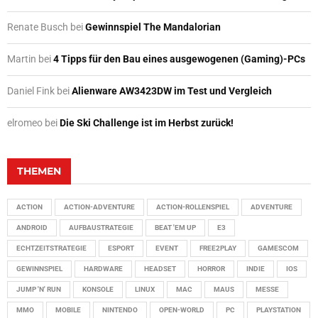
Renate Busch
bei
Gewinnspiel The Mandalorian
Martin
bei
4 Tipps für den Bau eines ausgewogenen (Gaming)-PCs
Daniel Fink
bei
Alienware AW3423DW im Test und Vergleich
elromeo
bei
Die Ski Challenge ist im Herbst zurück!
THEMEN
ACTION
ACTION-ADVENTURE
ACTION-ROLLENSPIEL
ADVENTURE
ANDROID
AUFBAUSTRATEGIE
BEAT 'EM UP
E3
ECHTZEITSTRATEGIE
ESPORT
EVENT
FREE2PLAY
GAMESCOM
GEWINNSPIEL
HARDWARE
HEADSET
HORROR
INDIE
IOS
JUMP 'N' RUN
KONSOLE
LINUX
MAC
MAUS
MESSE
MMO
MOBILE
NINTENDO
OPEN-WORLD
PC
PLAYSTATION