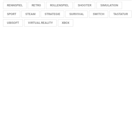
RENNSPIEL
RETRO
ROLLENSPIEL
SHOOTER
SIMULATION
SPORT
STEAM
STRATEGIE
SURVIVAL
SWITCH
TASTATUR
UBISOFT
VIRTUAL REALITY
XBOX