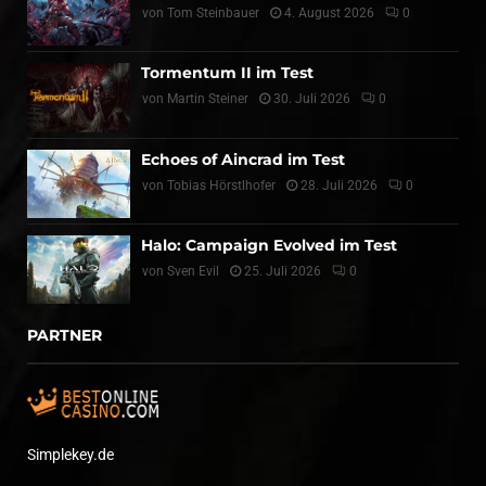
von
Tom Steinbauer
4. August 2026
0
Tormentum II im Test
von
Martin Steiner
30. Juli 2026
0
Echoes of Aincrad im Test
von
Tobias Hörstlhofer
28. Juli 2026
0
Halo: Campaign Evolved im Test
von
Sven Evil
25. Juli 2026
0
PARTNER
Simplekey.de