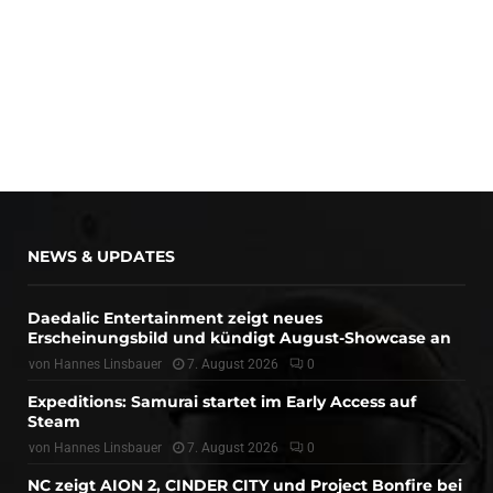
NEWS & UPDATES
Daedalic Entertainment zeigt neues
Erscheinungsbild und kündigt August-Showcase an
von
Hannes Linsbauer
7. August 2026
0
Expeditions: Samurai startet im Early Access auf
Steam
von
Hannes Linsbauer
7. August 2026
0
NC zeigt AION 2, CINDER CITY und Project Bonfire bei