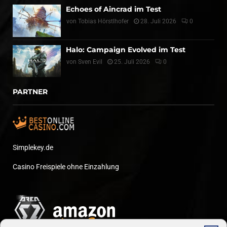
Echoes of Aincrad im Test
von
Tobias Hörstlhofer
28. Juli 2026
0
Halo: Campaign Evolved im Test
von
Sven Evil
25. Juli 2026
0
PARTNER
Simplekey.de
Casino Freispiele ohne Einzahlung