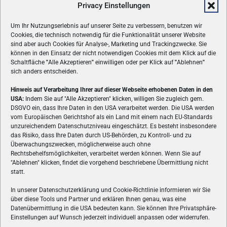
Privacy Einstellungen
Um Ihr Nutzungserlebnis auf unserer Seite zu verbessern, benutzen wir
Cookies, die technisch notwendig für die Funktionalität unserer Website
sind aber auch Cookies für Analyse-, Marketing und Trackingzwecke. Sie
können in den Einsatz der nicht notwendigen Cookies mit dem Klick auf die
Schaltfläche
"
Alle Akzeptieren
"
einwilligen oder per Klick auf
"
Ablehnen
"
sich anders entscheiden.
Hinweis auf Verarbeitung Ihrer auf dieser Webseite erhobenen Daten in den
USA:
Indem Sie auf "Alle Akzeptieren" klicken, willigen Sie zugleich gem.
ÜBER UNS
DSGVO ein, dass Ihre Daten in den USA verarbeitet werden. Die USA werden
vom Europäischen Gerichtshof als ein Land mit einem nach EU-Standards
VON GAMERN, FÜR GAMER! Gamers.at ist das älteste Online-
unzureichendem Datenschutzniveau eingeschätzt. Es besteht insbesondere
Spielemagazin Österreichs und bringt täglich aktuelle News,
das Risiko, dass Ihre Daten durch US-Behörden, zu Kontroll- und zu
Reviews und Videos zu PC- und Konsolenspielen, Gaming-
Überwachungszwecken, möglicherweise auch ohne
Hardware und aus der Welt des e-Sport's.
Rechtsbehelfsmöglichkeiten, verarbeitet werden können. Wenn Sie auf
"Ablehnen" klicken, findet die vorgehend beschriebene Übermittlung nicht
Schreib uns:
redaktion@gamers.at
statt.
In unserer Datenschutzerklärung und Cookie-Richtlinie informieren wir Sie
über diese Tools und Partner und erklären Ihnen genau, was eine
FOLGE UNS
Datenübermittlung in die USA bedeuten kann. Sie können Ihre Privatsphäre-
Einstellungen auf Wunsch jederzeit individuell anpassen oder widerrufen.