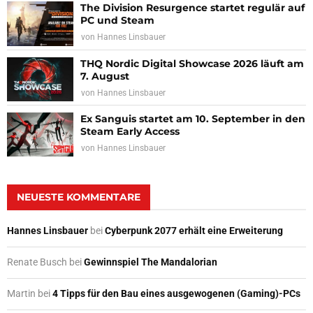
The Division Resurgence startet regulär auf
PC und Steam
von
Hannes Linsbauer
THQ Nordic Digital Showcase 2026 läuft am
7. August
von
Hannes Linsbauer
Ex Sanguis startet am 10. September in den
Steam Early Access
von
Hannes Linsbauer
NEUESTE KOMMENTARE
Hannes Linsbauer
bei
Cyberpunk 2077 erhält eine Erweiterung
Renate Busch
bei
Gewinnspiel The Mandalorian
Martin
bei
4 Tipps für den Bau eines ausgewogenen (Gaming)-PCs