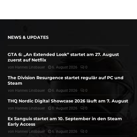
NEWS & UPDATES
GTA 6: „An Extended Look“ startet am 27. August
zuerst auf Netflix
von
Hannes Linsbauer
6. August 2026
0
The Division Resurgence startet regulär auf PC und
Steam
von
Hannes Linsbauer
6. August 2026
0
THQ Nordic Digital Showcase 2026 läuft am 7. August
von
Hannes Linsbauer
6. August 2026
0
Ex Sanguis startet am 10. September in den Steam
Early Access
von
Hannes Linsbauer
6. August 2026
0