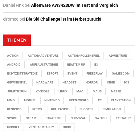
Daniel Fink
bei
Alienware AW3423DW im Test und Vergleich
elromeo
bei
Die Ski Challenge ist im Herbst zurück!
THEMEN
ACTION
ACTION-ADVENTURE
ACTION-ROLLENSPIEL
ADVENTURE
ANDROID
AUFBAUSTRATEGIE
BEAT 'EM UP
E3
ECHTZEITSTRATEGIE
ESPORT
EVENT
FREE2PLAY
GAMESCOM
GEWINNSPIEL
HARDWARE
HEADSET
HORROR
INDIE
IOS
JUMP 'N' RUN
KONSOLE
LINUX
MAC
MAUS
MESSE
MMO
MOBILE
NINTENDO
OPEN-WORLD
PC
PLAYSTATION
RENNSPIEL
RETRO
ROLLENSPIEL
SHOOTER
SIMULATION
SPORT
STEAM
STRATEGIE
SURVIVAL
SWITCH
TASTATUR
UBISOFT
VIRTUAL REALITY
XBOX