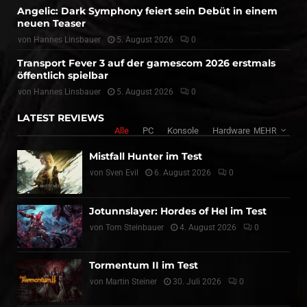
Angelic: Dark Symphony feiert sein Debüt in einem
neuen Teaser
von
Hannes Linsbauer
5. August 2026
0
Transport Fever 3 auf der gamescom 2026 erstmals
öffentlich spielbar
von
Hannes Linsbauer
5. August 2026
0
LATEST REVIEWS
Alle
PC
Konsole
Hardware
MEHR
Mistfall Hunter im Test
von
Sven Evil
6. August 2026
0
Jotunnslayer: Hordes of Hel im Test
von
Tom Steinbauer
4. August 2026
0
Tormentum II im Test
von
Martin Steiner
30. Juli 2026
0