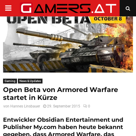
PRIMARY
MENU
Gaming
News & Updates
Open Beta von Armored Warfare
startet in Kürze
von
Hannes Linsbauer
29. September 2015
0
Entwickler Obsidian Entertainment und
Publisher My.com haben heute bekannt
gegeben, dass Armored Warfare, das