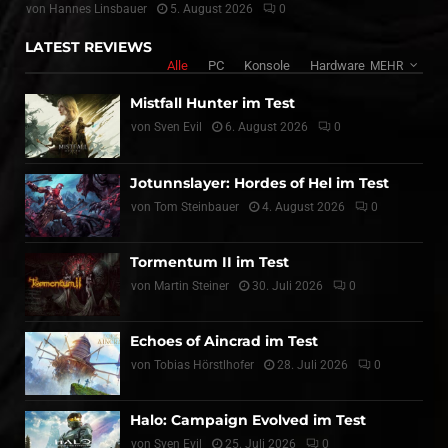
von
Hannes Linsbauer
5. August 2026
0
LATEST REVIEWS
Alle
PC
Konsole
Hardware
MEHR
Mistfall Hunter im Test
von
Sven Evil
6. August 2026
0
Jotunnslayer: Hordes of Hel im Test
von
Tom Steinbauer
4. August 2026
0
Tormentum II im Test
von
Martin Steiner
30. Juli 2026
0
Echoes of Aincrad im Test
von
Tobias Hörstlhofer
28. Juli 2026
0
Halo: Campaign Evolved im Test
von
Sven Evil
25. Juli 2026
0