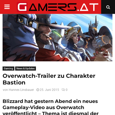
PRIMARY
MENU
Gaming
News & Updates
Overwatch-Trailer zu Charakter
Bastion
von
Hannes Linsbauer
25. Juni 2015
0
Blizzard hat gestern Abend ein neues
Gameplay-Video aus Overwatch
veröffentlicht – Thema ist diesmal der