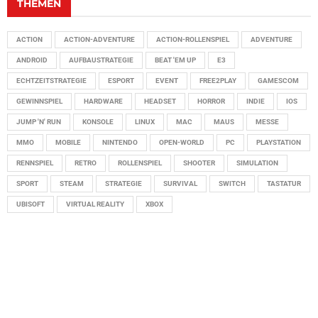
THEMEN
ACTION
ACTION-ADVENTURE
ACTION-ROLLENSPIEL
ADVENTURE
ANDROID
AUFBAUSTRATEGIE
BEAT 'EM UP
E3
ECHTZEITSTRATEGIE
ESPORT
EVENT
FREE2PLAY
GAMESCOM
GEWINNSPIEL
HARDWARE
HEADSET
HORROR
INDIE
IOS
JUMP 'N' RUN
KONSOLE
LINUX
MAC
MAUS
MESSE
MMO
MOBILE
NINTENDO
OPEN-WORLD
PC
PLAYSTATION
RENNSPIEL
RETRO
ROLLENSPIEL
SHOOTER
SIMULATION
SPORT
STEAM
STRATEGIE
SURVIVAL
SWITCH
TASTATUR
UBISOFT
VIRTUAL REALITY
XBOX