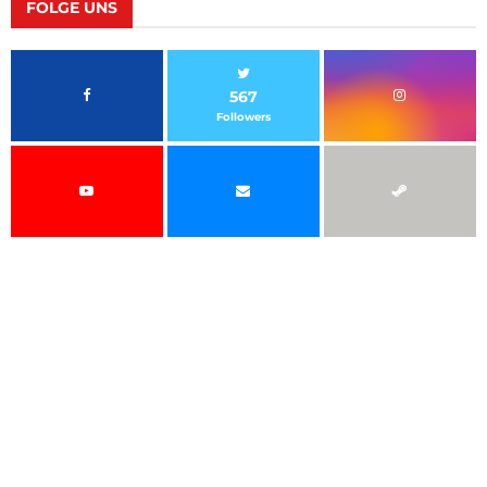
FOLGE UNS
567
Followers