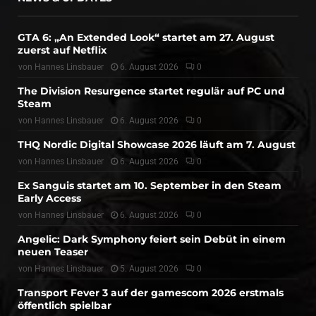
GTA 6: „An Extended Look“ startet am 27. August
zuerst auf Netflix
von
Hannes Linsbauer
6. August 2026
0
The Division Resurgence startet regulär auf PC und
Steam
von
Hannes Linsbauer
6. August 2026
0
THQ Nordic Digital Showcase 2026 läuft am 7. August
von
Hannes Linsbauer
6. August 2026
0
Ex Sanguis startet am 10. September in den Steam
Early Access
von
Hannes Linsbauer
6. August 2026
0
Angelic: Dark Symphony feiert sein Debüt in einem
neuen Teaser
von
Hannes Linsbauer
5. August 2026
0
Transport Fever 3 auf der gamescom 2026 erstmals
öffentlich spielbar