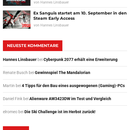
von
Hannes Linsbauer
Ex Sanguis startet am 10. September in den
Steam Early Access
von
Hannes Linsbauer
NEUESTE KOMMENTARE
Hannes Linsbauer
bei
Cyberpunk 2077 erhält eine Erweiterung
Renate Busch
bei
Gewinnspiel The Mandalorian
Martin
bei
4 Tipps für den Bau eines ausgewogenen (Gaming)-PCs
Daniel Fink
bei
Alienware AW3423DW im Test und Vergleich
elromeo
bei
Die Ski Challenge ist im Herbst zurück!