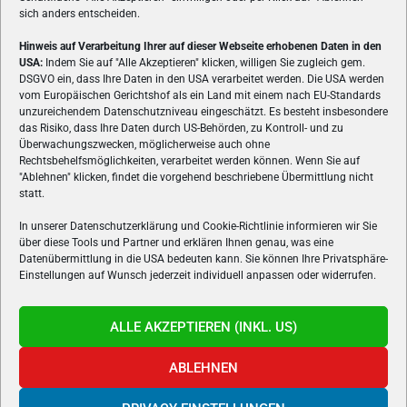
sich anders entscheiden.
Hinweis auf Verarbeitung Ihrer auf dieser Webseite erhobenen Daten in den
USA:
Indem Sie auf "Alle Akzeptieren" klicken, willigen Sie zugleich gem.
ÜBER UNS
DSGVO ein, dass Ihre Daten in den USA verarbeitet werden. Die USA werden
vom Europäischen Gerichtshof als ein Land mit einem nach EU-Standards
VON GAMERN, FÜR GAMER! Gamers.at ist das älteste Online-
unzureichendem Datenschutzniveau eingeschätzt. Es besteht insbesondere
Spielemagazin Österreichs und bringt täglich aktuelle News,
das Risiko, dass Ihre Daten durch US-Behörden, zu Kontroll- und zu
Reviews und Videos zu PC- und Konsolenspielen, Gaming-
Überwachungszwecken, möglicherweise auch ohne
Rechtsbehelfsmöglichkeiten, verarbeitet werden können. Wenn Sie auf
Hardware und aus der Welt des e-Sport's.
"Ablehnen" klicken, findet die vorgehend beschriebene Übermittlung nicht
statt.
Schreib uns:
redaktion@gamers.at
In unserer Datenschutzerklärung und Cookie-Richtlinie informieren wir Sie
über diese Tools und Partner und erklären Ihnen genau, was eine
FOLGE UNS
Datenübermittlung in die USA bedeuten kann. Sie können Ihre Privatsphäre-
Einstellungen auf Wunsch jederzeit individuell anpassen oder widerrufen.
ALLE AKZEPTIEREN (INKL. US)
ABLEHNEN