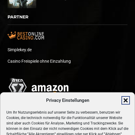
PARTNER
Simplekey.de
Casino Freispiele ohne Einzahlung
Privacy Einstellungen
Um Ihr Nutzungserlebnis auf unserer Seite zu verbessern, benutzen wir
Cookies, die technisch notwendig für die Funktionalität unserer Website
sind aber auch Cookies für Analyse-, Marketing und Trackingzwecke. Sie
können in den Einsatz der nicht notwendigen Cookies mit dem Klick auf die
Schaltfläche
"
Alle Akzeptieren
"
einwilligen oder per Klick auf
"
Ablehnen
"