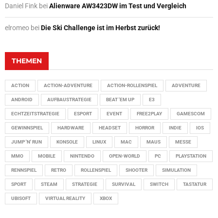
Daniel Fink
bei
Alienware AW3423DW im Test und Vergleich
elromeo
bei
Die Ski Challenge ist im Herbst zurück!
THEMEN
ACTION
ACTION-ADVENTURE
ACTION-ROLLENSPIEL
ADVENTURE
ANDROID
AUFBAUSTRATEGIE
BEAT 'EM UP
E3
ECHTZEITSTRATEGIE
ESPORT
EVENT
FREE2PLAY
GAMESCOM
GEWINNSPIEL
HARDWARE
HEADSET
HORROR
INDIE
IOS
JUMP 'N' RUN
KONSOLE
LINUX
MAC
MAUS
MESSE
MMO
MOBILE
NINTENDO
OPEN-WORLD
PC
PLAYSTATION
RENNSPIEL
RETRO
ROLLENSPIEL
SHOOTER
SIMULATION
SPORT
STEAM
STRATEGIE
SURVIVAL
SWITCH
TASTATUR
UBISOFT
VIRTUAL REALITY
XBOX