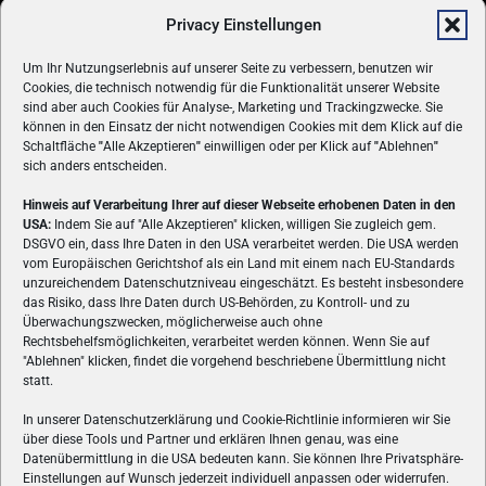
Privacy Einstellungen
Um Ihr Nutzungserlebnis auf unserer Seite zu verbessern, benutzen wir
Cookies, die technisch notwendig für die Funktionalität unserer Website
sind aber auch Cookies für Analyse-, Marketing und Trackingzwecke. Sie
können in den Einsatz der nicht notwendigen Cookies mit dem Klick auf die
Schaltfläche
"
Alle Akzeptieren
"
einwilligen oder per Klick auf
"
Ablehnen
"
sich anders entscheiden.
Hinweis auf Verarbeitung Ihrer auf dieser Webseite erhobenen Daten in den
USA:
Indem Sie auf "Alle Akzeptieren" klicken, willigen Sie zugleich gem.
ÜBER UNS
DSGVO ein, dass Ihre Daten in den USA verarbeitet werden. Die USA werden
vom Europäischen Gerichtshof als ein Land mit einem nach EU-Standards
VON GAMERN, FÜR GAMER! Gamers.at ist das älteste Online-
unzureichendem Datenschutzniveau eingeschätzt. Es besteht insbesondere
Spielemagazin Österreichs und bringt täglich aktuelle News,
das Risiko, dass Ihre Daten durch US-Behörden, zu Kontroll- und zu
Reviews und Videos zu PC- und Konsolenspielen, Gaming-
Überwachungszwecken, möglicherweise auch ohne
Rechtsbehelfsmöglichkeiten, verarbeitet werden können. Wenn Sie auf
Hardware und aus der Welt des e-Sport's.
"Ablehnen" klicken, findet die vorgehend beschriebene Übermittlung nicht
statt.
Schreib uns:
redaktion@gamers.at
In unserer Datenschutzerklärung und Cookie-Richtlinie informieren wir Sie
über diese Tools und Partner und erklären Ihnen genau, was eine
FOLGE UNS
Datenübermittlung in die USA bedeuten kann. Sie können Ihre Privatsphäre-
Einstellungen auf Wunsch jederzeit individuell anpassen oder widerrufen.