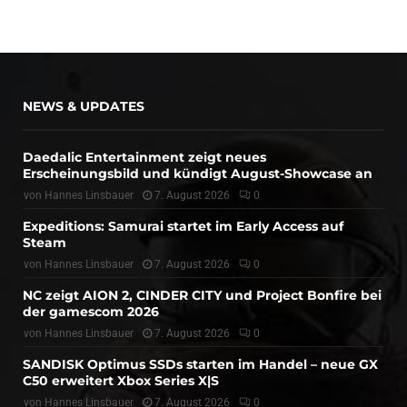
NEWS & UPDATES
Daedalic Entertainment zeigt neues
Erscheinungsbild und kündigt August-Showcase an
von
Hannes Linsbauer
7. August 2026
0
Expeditions: Samurai startet im Early Access auf
Steam
von
Hannes Linsbauer
7. August 2026
0
NC zeigt AION 2, CINDER CITY und Project Bonfire bei
der gamescom 2026
von
Hannes Linsbauer
7. August 2026
0
SANDISK Optimus SSDs starten im Handel – neue GX
C50 erweitert Xbox Series X|S
von
Hannes Linsbauer
7. August 2026
0