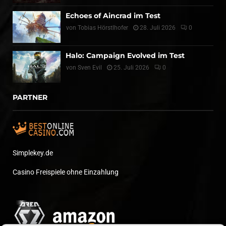
Echoes of Aincrad im Test
von
Tobias Hörstlhofer
28. Juli 2026
0
Halo: Campaign Evolved im Test
von
Sven Evil
25. Juli 2026
0
PARTNER
Simplekey.de
Casino Freispiele ohne Einzahlung