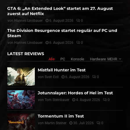
GTA 6: „An Extended Look“ startet am 27. August
zuerst auf Netflix
von
Hannes Linsbauer
6. August 2026
0
The Division Resurgence startet regulär auf PC und
Steam
von
Hannes Linsbauer
6. August 2026
0
LATEST REVIEWS
Alle
PC
Konsole
Hardware
MEHR
Mistfall Hunter im Test
von
Sven Evil
6. August 2026
0
Jotunnslayer: Hordes of Hel im Test
von
Tom Steinbauer
4. August 2026
0
Tormentum II im Test
von
Martin Steiner
30. Juli 2026
0