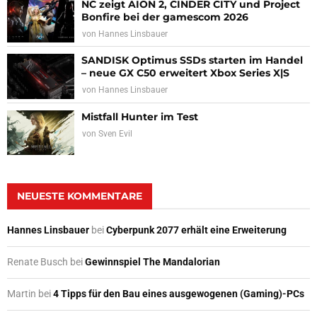
NC zeigt AION 2, CINDER CITY und Project
Bonfire bei der gamescom 2026
von
Hannes Linsbauer
SANDISK Optimus SSDs starten im Handel
– neue GX C50 erweitert Xbox Series X|S
von
Hannes Linsbauer
Mistfall Hunter im Test
von
Sven Evil
NEUESTE KOMMENTARE
Hannes Linsbauer
bei
Cyberpunk 2077 erhält eine Erweiterung
Renate Busch
bei
Gewinnspiel The Mandalorian
Martin
bei
4 Tipps für den Bau eines ausgewogenen (Gaming)-PCs