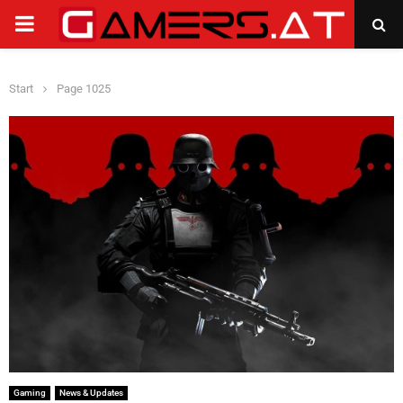
PRIMARY
MENU
Start
Page 1025
Gaming
News & Updates