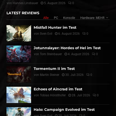
von
Hannes Linsbauer
5. August 2026
0
LATEST REVIEWS
Alle
PC
Konsole
Hardware
MEHR
Mistfall Hunter im Test
von
Sven Evil
6. August 2026
0
Jotunnslayer: Hordes of Hel im Test
von
Tom Steinbauer
4. August 2026
0
Tormentum II im Test
von
Martin Steiner
30. Juli 2026
0
Echoes of Aincrad im Test
von
Tobias Hörstlhofer
28. Juli 2026
0
Halo: Campaign Evolved im Test
von
Sven Evil
25. Juli 2026
0