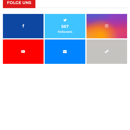
FOLGE UNS
567
Followers