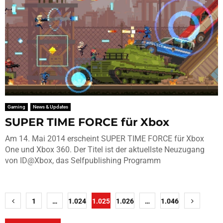
Gaming
News & Updates
SUPER TIME FORCE für Xbox
Am 14. Mai 2014 erscheint SUPER TIME FORCE für Xbox
One und Xbox 360. Der Titel ist der aktuellste Neuzugang
von ID@Xbox, das Selfpublishing Programm
Seitennummerierung
1
…
1.024
1.025
1.026
…
1.046
der
Beiträge