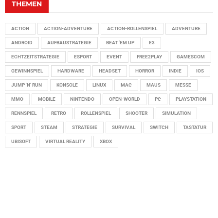
THEMEN
ACTION
ACTION-ADVENTURE
ACTION-ROLLENSPIEL
ADVENTURE
ANDROID
AUFBAUSTRATEGIE
BEAT 'EM UP
E3
ECHTZEITSTRATEGIE
ESPORT
EVENT
FREE2PLAY
GAMESCOM
GEWINNSPIEL
HARDWARE
HEADSET
HORROR
INDIE
IOS
JUMP 'N' RUN
KONSOLE
LINUX
MAC
MAUS
MESSE
MMO
MOBILE
NINTENDO
OPEN-WORLD
PC
PLAYSTATION
RENNSPIEL
RETRO
ROLLENSPIEL
SHOOTER
SIMULATION
SPORT
STEAM
STRATEGIE
SURVIVAL
SWITCH
TASTATUR
UBISOFT
VIRTUAL REALITY
XBOX