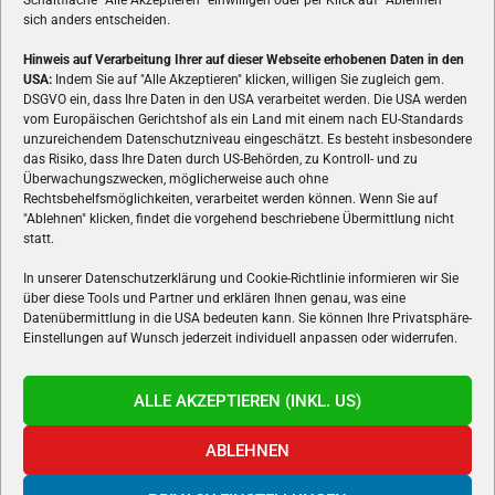
Schaltfläche
"
Alle Akzeptieren
"
einwilligen oder per Klick auf
"
Ablehnen
"
sich anders entscheiden.
Hinweis auf Verarbeitung Ihrer auf dieser Webseite erhobenen Daten in den
USA:
Indem Sie auf "Alle Akzeptieren" klicken, willigen Sie zugleich gem.
ÜBER UNS
DSGVO ein, dass Ihre Daten in den USA verarbeitet werden. Die USA werden
vom Europäischen Gerichtshof als ein Land mit einem nach EU-Standards
VON GAMERN, FÜR GAMER! Gamers.at ist das älteste Online-
unzureichendem Datenschutzniveau eingeschätzt. Es besteht insbesondere
Spielemagazin Österreichs und bringt täglich aktuelle News,
das Risiko, dass Ihre Daten durch US-Behörden, zu Kontroll- und zu
Reviews und Videos zu PC- und Konsolenspielen, Gaming-
Überwachungszwecken, möglicherweise auch ohne
Rechtsbehelfsmöglichkeiten, verarbeitet werden können. Wenn Sie auf
Hardware und aus der Welt des e-Sport's.
"Ablehnen" klicken, findet die vorgehend beschriebene Übermittlung nicht
statt.
Schreib uns:
redaktion@gamers.at
In unserer Datenschutzerklärung und Cookie-Richtlinie informieren wir Sie
über diese Tools und Partner und erklären Ihnen genau, was eine
FOLGE UNS
Datenübermittlung in die USA bedeuten kann. Sie können Ihre Privatsphäre-
Einstellungen auf Wunsch jederzeit individuell anpassen oder widerrufen.
ALLE AKZEPTIEREN (INKL. US)
ABLEHNEN