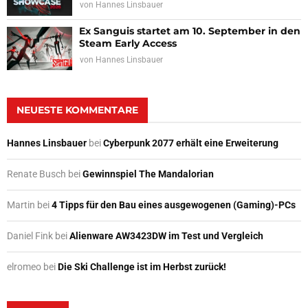
von
Hannes Linsbauer
Ex Sanguis startet am 10. September in den
Steam Early Access
von
Hannes Linsbauer
NEUESTE KOMMENTARE
Hannes Linsbauer
bei
Cyberpunk 2077 erhält eine Erweiterung
Renate Busch
bei
Gewinnspiel The Mandalorian
Martin
bei
4 Tipps für den Bau eines ausgewogenen (Gaming)-PCs
Daniel Fink
bei
Alienware AW3423DW im Test und Vergleich
elromeo
bei
Die Ski Challenge ist im Herbst zurück!