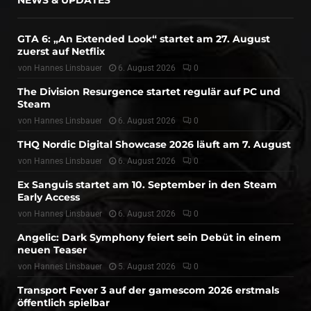
GTA 6: „An Extended Look“ startet am 27. August
zuerst auf Netflix
von
Hannes Linsbauer
6. August 2026
0
The Division Resurgence startet regulär auf PC und
Steam
von
Hannes Linsbauer
6. August 2026
0
THQ Nordic Digital Showcase 2026 läuft am 7. August
von
Hannes Linsbauer
6. August 2026
0
Ex Sanguis startet am 10. September in den Steam
Early Access
von
Hannes Linsbauer
6. August 2026
0
Angelic: Dark Symphony feiert sein Debüt in einem
neuen Teaser
von
Hannes Linsbauer
5. August 2026
0
Transport Fever 3 auf der gamescom 2026 erstmals
öffentlich spielbar