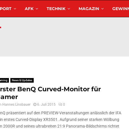
SPORT
AFK
TECHNIK
MAGAZIN
GEWINN
aming
News & Updates
rster BenQ Curved-Monitor für
Gamer
n
Hannes Linsbauer
6. Juli 2015
0
nQ präsentiert auf den PREVIEW-Veranstaltungen anlässlich der IFA
in erstes Curved-Display XR3501. Aufgrund seiner starken Wölbung
n 2000R und seines ultrabreiten 21:9 Panorama-Bildschirms richtet