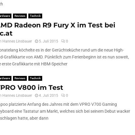
ch
ardware
Reviews
Technik
MD Radeon R9 Fury X im Test bei
c.at
n
Hannes Linsbauer
5. Juli 2015
0
natelang köchelte es in der Gerüchteküche rund um die neue High-
d-Grafikkarte von AMD. Pünktlich zum Ferienbeginn ist es nun soweit,
e erste Grafikkarte mit HBM-Speicher
ardware
Reviews
Technik
PRO V800 im Test
n
Hannes Linsbauer
4. Juli 2015
0
poo platzierte Anfang des Jahres mit dem VPRO V700 Gaming
yboard eine Tastatur am Markt, welches sich bei seinem Debut wacker
schlagen hatte, aber dann