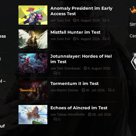
Anomaly President im Early
Access Test
von
Sven Evil
8. August 2026
0
Sim
Mistfall Hunter im Test
ess
Cas
von
Sven Evil
6. August 2026
0
Jotunnslayer: Hordes of Hel
t
im Test
von
Tom Steinbauer
4. August 2026
0
l –
Tormentum II im Test
von
Martin Steiner
30. Juli 2026
0
Echoes of Aincrad im Test
von
Tobias Hörstlhofer
28. Juli 2026
0
auf