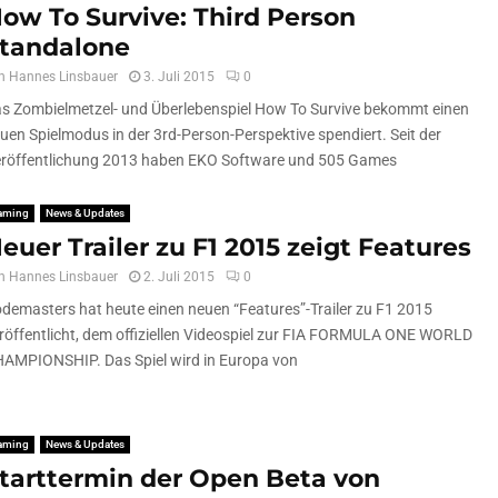
ow To Survive: Third Person
tandalone
n
Hannes Linsbauer
3. Juli 2015
0
s Zombielmetzel- und Überlebenspiel How To Survive bekommt einen
uen Spielmodus in der 3rd-Person-Perspektive spendiert. Seit der
röffentlichung 2013 haben EKO Software und 505 Games
aming
News & Updates
euer Trailer zu F1 2015 zeigt Features
n
Hannes Linsbauer
2. Juli 2015
0
demasters hat heute einen neuen “Features”-Trailer zu F1 2015
röffentlicht, dem offiziellen Videospiel zur FIA FORMULA ONE WORLD
AMPIONSHIP. Das Spiel wird in Europa von
aming
News & Updates
tarttermin der Open Beta von