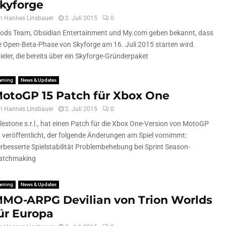
kyforge
n
Hannes Linsbauer
2. Juli 2015
0
lods Team, Obsidian Entertainment und My.com geben bekannt, dass
e Open-Beta-Phase von Skyforge am 16. Juli 2015 starten wird.
ieler, die bereits über ein Skyforge-Gründerpaket
aming
News & Updates
otoGP 15 Patch für Xbox One
n
Hannes Linsbauer
2. Juli 2015
0
lestone s.r.l., hat einen Patch für die Xbox One-Version von MotoGP
 veröffentlicht, der folgende Änderungen am Spiel vornimmt:
rbesserte Spielstabilität Problembehebung bei Sprint Season-
atchmaking
aming
News & Updates
MO-ARPG Devilian von Trion Worlds
ür Europa