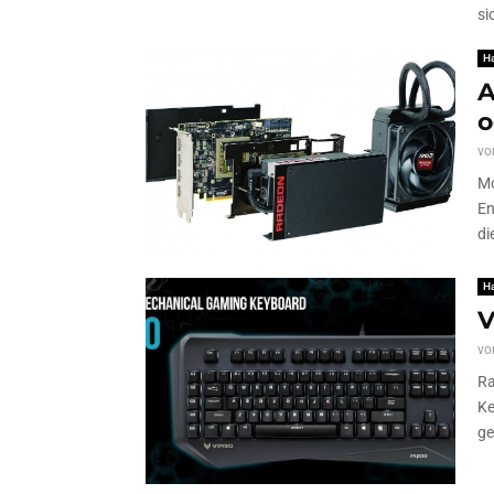
si
H
A
o
vo
Mo
En
di
H
V
vo
Ra
Ke
ge