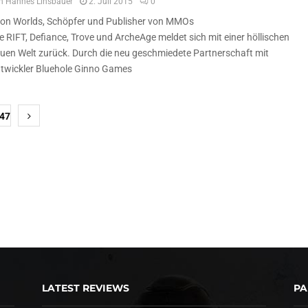
n
Hannes Linsbauer
2. Juli 2015
0
ion Worlds, Schöpfer und Publisher von MMOs
e RIFT, Defiance, Trove und ArcheAge meldet sich mit einer höllischen
uen Welt zurück. Durch die neu geschmiedete Partnerschaft mit
twickler Bluehole Ginno Games
047
LATEST REVIEWS
PA