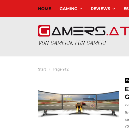
HOME
GAMING
REVIEWS
E
VON GAMERN, FÜR GAMER!
Start
Page 912
G
E
vo
Be
se
vo