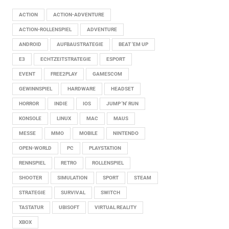
ACTION
ACTION-ADVENTURE
ACTION-ROLLENSPIEL
ADVENTURE
ANDROID
AUFBAUSTRATEGIE
BEAT 'EM UP
E3
ECHTZEITSTRATEGIE
ESPORT
EVENT
FREE2PLAY
GAMESCOM
GEWINNSPIEL
HARDWARE
HEADSET
HORROR
INDIE
IOS
JUMP 'N' RUN
KONSOLE
LINUX
MAC
MAUS
MESSE
MMO
MOBILE
NINTENDO
OPEN-WORLD
PC
PLAYSTATION
RENNSPIEL
RETRO
ROLLENSPIEL
SHOOTER
SIMULATION
SPORT
STEAM
STRATEGIE
SURVIVAL
SWITCH
TASTATUR
UBISOFT
VIRTUAL REALITY
XBOX