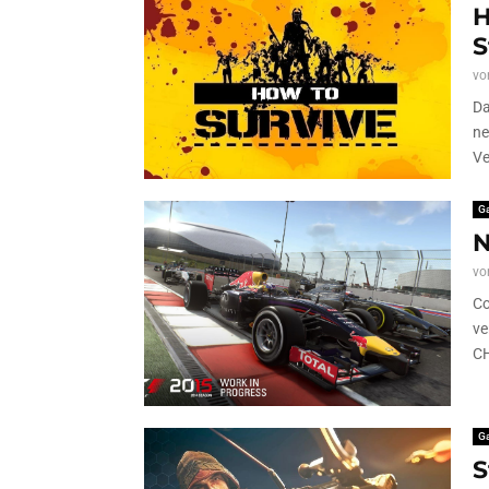
H
S
vo
Da
ne
Ve
G
N
vo
Co
ve
CH
G
S