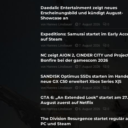
Daedalic Entertainment zeigt neues
Erscheinungsbild und kündigt August-
Showcase an
von
Hannes Linsbauer
7. August 2026
0
Expeditions: Samurai startet im Early Acc
auf Steam
von
Hannes Linsbauer
7. August 2026
0
NC zeigt AION 2, CINDER CITY und Projec
Bonfire bei der gamescom 2026
von
Hannes Linsbauer
7. August 2026
0
SANDISK Optimus SSDs starten im Hande
neue GX C50 erweitert Xbox Series X|S
von
Hannes Linsbauer
7. August 2026
0
GTA 6: „An Extended Look“ startet am 27.
August zuerst auf Netflix
von
Hannes Linsbauer
6. August 2026
0
The Division Resurgence startet regulär 
PC und Steam