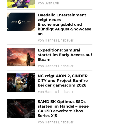
von
Sven Evil
Daedalic Entertainment
zeigt neues
Erscheinungsbild und
kündigt August-Showcase
an
von
Hannes Linsbauer
Expeditions: Samurai
startet im Early Access auf
Steam
von
Hannes Linsbauer
NC zeigt AION 2, CINDER
CITY und Project Bonfire
bei der gamescom 2026
von
Hannes Linsbauer
SANDISK Optimus SSDs
starten im Handel – neue
GX C50 erweitert Xbox
Series X|S
von
Hannes Linsbauer