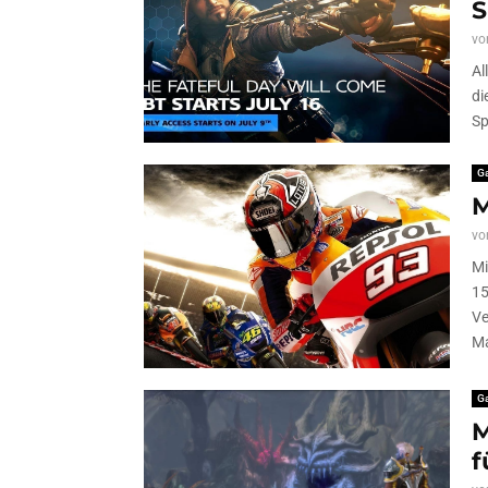
S
vo
Al
di
Sp
G
M
vo
Mi
15
Ve
M
G
M
f