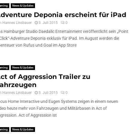
aming
News & Updates
dventure Deponia erscheint für iPad
n
Hannes Linsbauer
3. Juli 2015
0
s Hamburger Studio Daedalic Entertainment veröffentlicht sein „Point
Click“-Adventure Deponia exklusiv für iPad. Im August werden die
enteuer von Rufus und Goal im App Store
aming
News & Updates
ct of Aggression Trailer zu
ahrzeugen
n
Hannes Linsbauer
3. Juli 2015
0
cus Home Interactive und Eugen Systems zeigen in einem neuen
deo heute mehr von Fahrzeugen und Militärbasen in Act of
gression. Act of Aggression ist
aming
News & Updates