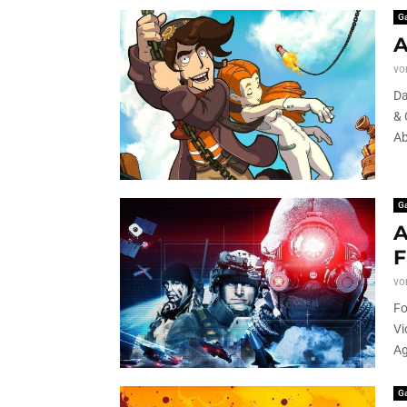
G
A
vo
Da
& 
Ab
G
A
F
vo
Fo
Vi
Ag
G