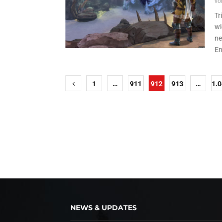
vo
Tr
wi
ne
En
Seitennummerierung
1
…
911
912
913
…
1.
der
Beiträge
NEWS & UPDATES