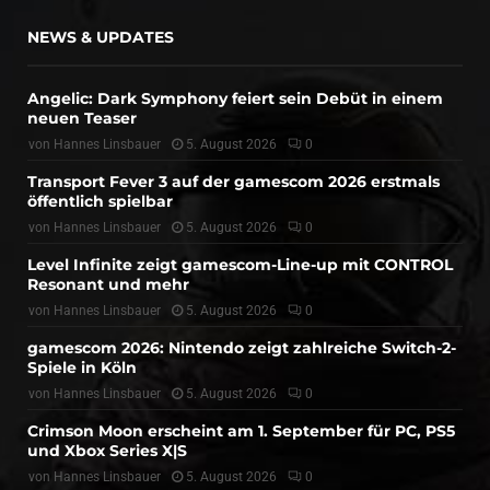
NEWS & UPDATES
Angelic: Dark Symphony feiert sein Debüt in einem
neuen Teaser
von
Hannes Linsbauer
5. August 2026
0
Transport Fever 3 auf der gamescom 2026 erstmals
öffentlich spielbar
von
Hannes Linsbauer
5. August 2026
0
Level Infinite zeigt gamescom-Line-up mit CONTROL
Resonant und mehr
von
Hannes Linsbauer
5. August 2026
0
gamescom 2026: Nintendo zeigt zahlreiche Switch-2-
Spiele in Köln
von
Hannes Linsbauer
5. August 2026
0
Crimson Moon erscheint am 1. September für PC, PS5
und Xbox Series X|S
von
Hannes Linsbauer
5. August 2026
0