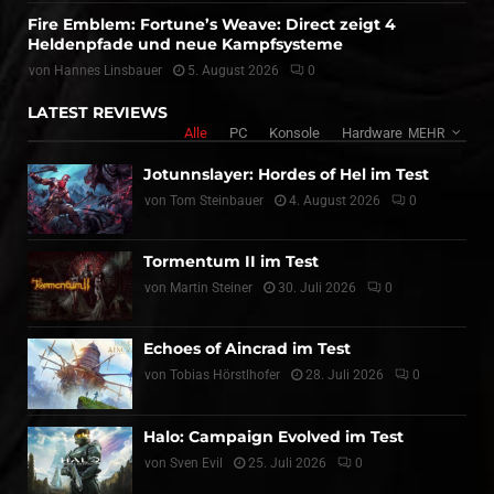
Fire Emblem: Fortune’s Weave: Direct zeigt 4
Heldenpfade und neue Kampfsysteme
von
Hannes Linsbauer
5. August 2026
0
LATEST REVIEWS
Alle
PC
Konsole
Hardware
MEHR
Jotunnslayer: Hordes of Hel im Test
von
Tom Steinbauer
4. August 2026
0
Tormentum II im Test
von
Martin Steiner
30. Juli 2026
0
Echoes of Aincrad im Test
von
Tobias Hörstlhofer
28. Juli 2026
0
Halo: Campaign Evolved im Test
von
Sven Evil
25. Juli 2026
0