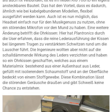
als auch fix verbunden, ist es im neuen
RIG 700HD
ein eigens
ansteckbares Bauteil. Das hat den Vorteil, dass es dadurch,
ähnlich wie bei kabelgebundenen Modellen, flexibel
ausgeführt werden kann. Auch ist es nun möglich, das
Headset einfach nur für den Musikgenuss zu nutzen, ohne
ein störendes Mikrofon vor den Mund zu haben. Eine weitere
Änderung betrifft die Ohrkissen: Hier hat
Plantronics
durch
die User erfahren, dass die reine Lederausführung der Kissen
bei längerem Tragen zu verstärktem Schwitzen rund um die
Lauscher führt. Die Ingenieure wollten aber nicht auf die
schalldämmende Wirkung des Leders verzichten und haben
so ein Ohrkissen geschaffen, welches aus einem
Materialmix bestehend aus einer Außenhaut aus Leder,
gefüllt mit isolierendem Schaumstoff und an der Oberfläche
bedeckt von einem Stoffgewebe. Diese Kombination lässt
die störenden Geräusche draußen und gibt Schweiß keine
Chance zu entstehen.