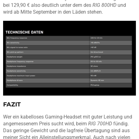
bei 129,90 € also deutlich unter dem des
RIG 800HD
und
wird ab Mitte September in den Läden stehen.
FAZIT
Wer ein kabelloses Gaming-Headset mit guter Leistung und
angemessenem Preis sucht wird, beim
RIG 700HD
fündig.
Das geringe Gewicht und die lagfreie Übertagung sind aus
meiner Sicht ein Alleinstellungsmerkmal. Auch nach vielen