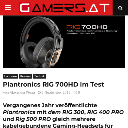
PRIMARY
MENU
Hardware
Reviews
Technik
Plantronics RIG 700HD im Test
von
Alexander Weng
6. September 2019
0
Vergangenes Jahr veröffentlichte
Plantronics
mit
dem RIG 300
,
RIG 400 PRO
und
Rig 500 PRO
gleich mehrere
kabelgebundene Gaming-Headsets für