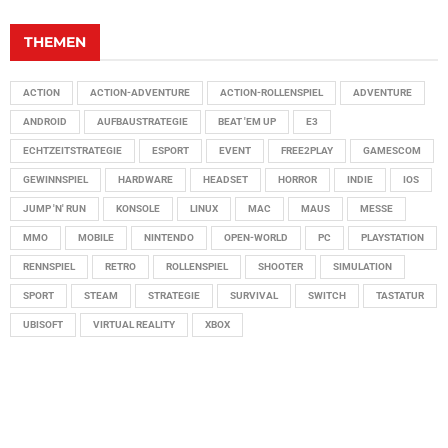
THEMEN
ACTION
ACTION-ADVENTURE
ACTION-ROLLENSPIEL
ADVENTURE
ANDROID
AUFBAUSTRATEGIE
BEAT 'EM UP
E3
ECHTZEITSTRATEGIE
ESPORT
EVENT
FREE2PLAY
GAMESCOM
GEWINNSPIEL
HARDWARE
HEADSET
HORROR
INDIE
IOS
JUMP 'N' RUN
KONSOLE
LINUX
MAC
MAUS
MESSE
MMO
MOBILE
NINTENDO
OPEN-WORLD
PC
PLAYSTATION
RENNSPIEL
RETRO
ROLLENSPIEL
SHOOTER
SIMULATION
SPORT
STEAM
STRATEGIE
SURVIVAL
SWITCH
TASTATUR
UBISOFT
VIRTUAL REALITY
XBOX