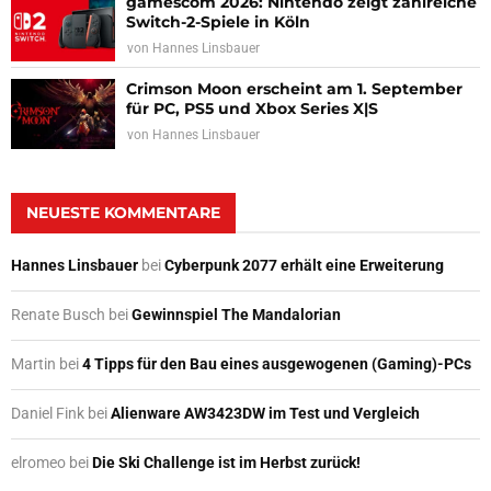
gamescom 2026: Nintendo zeigt zahlreiche
Switch-2-Spiele in Köln
von
Hannes Linsbauer
Crimson Moon erscheint am 1. September
für PC, PS5 und Xbox Series X|S
von
Hannes Linsbauer
NEUESTE KOMMENTARE
Hannes Linsbauer
bei
Cyberpunk 2077 erhält eine Erweiterung
Renate Busch
bei
Gewinnspiel The Mandalorian
Martin
bei
4 Tipps für den Bau eines ausgewogenen (Gaming)-PCs
Daniel Fink
bei
Alienware AW3423DW im Test und Vergleich
elromeo
bei
Die Ski Challenge ist im Herbst zurück!