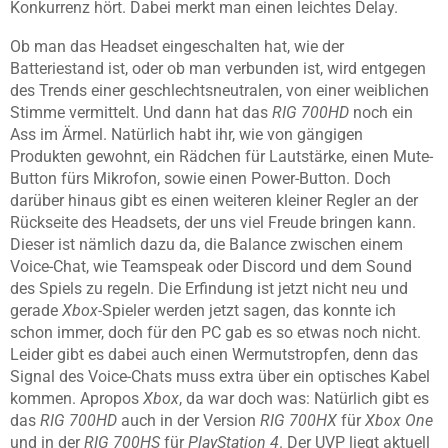
Konkurrenz hört. Dabei merkt man einen leichtes Delay.
Ob man das Headset eingeschalten hat, wie der
Batteriestand ist, oder ob man verbunden ist, wird entgegen
des Trends einer geschlechtsneutralen, von einer weiblichen
Stimme vermittelt. Und dann hat das
RIG 700HD
noch ein
Ass im Ärmel. Natürlich habt ihr, wie von gängigen
Produkten gewohnt, ein Rädchen für Lautstärke, einen Mute-
Button fürs Mikrofon, sowie einen Power-Button. Doch
darüber hinaus gibt es einen weiteren kleiner Regler an der
Rückseite des Headsets, der uns viel Freude bringen kann.
Dieser ist nämlich dazu da, die Balance zwischen einem
Voice-Chat, wie Teamspeak oder Discord und dem Sound
des Spiels zu regeln. Die Erfindung ist jetzt nicht neu und
gerade
Xbox-
Spieler werden jetzt sagen, das konnte ich
schon immer, doch für den PC gab es so etwas noch nicht.
Leider gibt es dabei auch einen Wermutstropfen, denn das
Signal des Voice-Chats muss extra über ein optisches Kabel
kommen. Apropos
Xbox
, da war doch was: Natürlich gibt es
das
RIG 700HD
auch in der Version
RIG 700HX
für
Xbox One
und in der
RIG 700HS
für
PlayStation 4
. Der UVP liegt aktuell