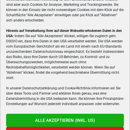
sind aber auch Cookies für Analyse-, Marketing und Trackingzwecke. Sie
können in den Einsatz der nicht notwendigen Cookies mit dem Klick auf die
Schaltfläche
"
Alle Akzeptieren
"
einwilligen oder per Klick auf
"
Ablehnen
"
sich anders entscheiden.
Hinweis auf Verarbeitung Ihrer auf dieser Webseite erhobenen Daten in den
USA:
Indem Sie auf "Alle Akzeptieren" klicken, willigen Sie zugleich gem.
ÜBER UNS
DSGVO ein, dass Ihre Daten in den USA verarbeitet werden. Die USA werden
vom Europäischen Gerichtshof als ein Land mit einem nach EU-Standards
VON GAMERN, FÜR GAMER! Gamers.at ist das älteste Online-
unzureichendem Datenschutzniveau eingeschätzt. Es besteht insbesondere
Spielemagazin Österreichs und bringt täglich aktuelle News,
das Risiko, dass Ihre Daten durch US-Behörden, zu Kontroll- und zu
Reviews und Videos zu PC- und Konsolenspielen, Gaming-
Überwachungszwecken, möglicherweise auch ohne
Hardware und aus der Welt des e-Sport's.
Rechtsbehelfsmöglichkeiten, verarbeitet werden können. Wenn Sie auf
"Ablehnen" klicken, findet die vorgehend beschriebene Übermittlung nicht
Schreib uns:
redaktion@gamers.at
statt.
In unserer Datenschutzerklärung und Cookie-Richtlinie informieren wir Sie
über diese Tools und Partner und erklären Ihnen genau, was eine
FOLGE UNS
Datenübermittlung in die USA bedeuten kann. Sie können Ihre Privatsphäre-
Einstellungen auf Wunsch jederzeit individuell anpassen oder widerrufen.
ALLE AKZEPTIEREN (INKL. US)