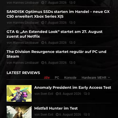
von
Hannes Linsbauer
7. August 2026
0
SANDISK Optimus SSDs starten im Handel – neue GX
C50 erweitert Xbox Series X|S
von
Hannes Linsbauer
7. August 2026
0
GTA 6: „An Extended Look“ startet am 27. August
zuerst auf Netflix
von
Hannes Linsbauer
6. August 2026
0
The Division Resurgence startet regulär auf PC und
Steam
von
Hannes Linsbauer
6. August 2026
0
LATEST REVIEWS
Alle
PC
Konsole
Hardware
MEHR
Anomaly President im Early Access Test
von
Sven Evil
8. August 2026
0
Mistfall Hunter im Test
von
Sven Evil
6. August 2026
0