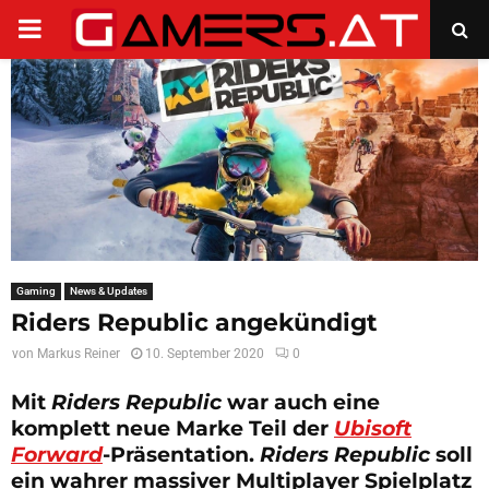
PRIMARY
MENU
Gaming
News & Updates
Riders Republic angekündigt
von
Markus Reiner
10. September 2020
0
Mit
Riders Republic
war auch eine
komplett neue Marke Teil der
Ubisoft
Forward
-Präsentation.
Riders Republic
soll
ein wahrer massiver Multiplayer Spielplatz