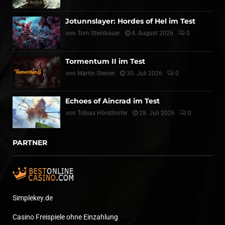
Jotunnslayer: Hordes of Hel im Test
von
Tom Steinbauer
4. August 2026
0
Tormentum II im Test
von
Martin Steiner
30. Juli 2026
0
Echoes of Aincrad im Test
von
Tobias Hörstlhofer
28. Juli 2026
0
PARTNER
Simplekey.de
Casino Freispiele ohne Einzahlung