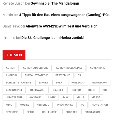
Renate Busch
bei
Gewinnspiel The Mandalorian
Martin
bei
4 Tipps für den Bau eines ausgewogenen (Gaming)-PCs
Daniel Fink
bei
Alienware AW3423DW im Test und Vergleich
elromeo
bei
Die Ski Challenge ist im Herbst zurück!
THEMEN
ACTION
ACTION-ADVENTURE
ACTION-ROLLENSPIEL
ADVENTURE
ANDROID
AUFBAUSTRATEGIE
BEAT 'EM UP
E3
ECHTZEITSTRATEGIE
ESPORT
EVENT
FREE2PLAY
GAMESCOM
GEWINNSPIEL
HARDWARE
HEADSET
HORROR
INDIE
IOS
JUMP 'N' RUN
KONSOLE
LINUX
MAC
MAUS
MESSE
MMO
MOBILE
NINTENDO
OPEN-WORLD
PC
PLAYSTATION
RENNSPIEL
RETRO
ROLLENSPIEL
SHOOTER
SIMULATION