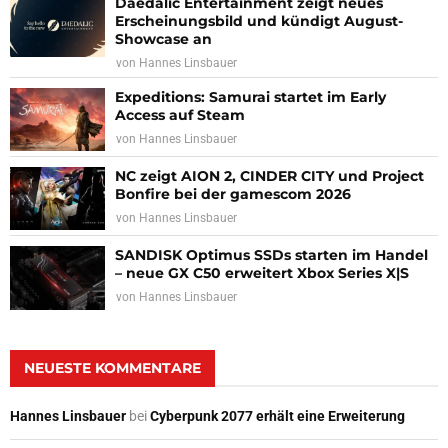
Daedalic Entertainment zeigt neues
Erscheinungsbild und kündigt August-
Showcase an
von
Hannes Linsbauer
Expeditions: Samurai startet im Early
Access auf Steam
von
Hannes Linsbauer
NC zeigt AION 2, CINDER CITY und Project
Bonfire bei der gamescom 2026
von
Hannes Linsbauer
SANDISK Optimus SSDs starten im Handel
– neue GX C50 erweitert Xbox Series X|S
von
Hannes Linsbauer
NEUESTE KOMMENTARE
Hannes Linsbauer
bei
Cyberpunk 2077 erhält eine Erweiterung