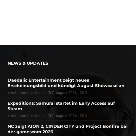
NEWS & UPDATES
Daedalic Entertainment zeigt neues
Erscheinungsbild und kündigt August-Showcase an
von
Hannes Linsbauer
7. August 2026
0
Expeditions: Samurai startet im Early Access auf
Steam
von
Hannes Linsbauer
7. August 2026
0
NC zeigt AION 2, CINDER CITY und Project Bonfire bei
der gamescom 2026