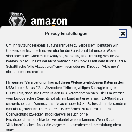
Privacy Einstellungen
Um Ihr Nutzungserlebnis auf unserer Seite zu verbessern, benutzen wir
Cookies, die technisch notwendig für die Funktionalität unserer Website
sind aber auch Cookies für Analyse-, Marketing und Trackingzwecke. Sie
können in den Einsatz der nicht notwendigen Cookies mit dem Klick auf die
Schaltfläche
"
Alle Akzeptieren
"
einwilligen oder per Klick auf
"
Ablehnen
"
sich anders entscheiden.
Hinweis auf Verarbeitung Ihrer auf dieser Webseite erhobenen Daten in den
USA:
Indem Sie auf "Alle Akzeptieren" klicken, willigen Sie zugleich gem.
ÜBER UNS
DSGVO ein, dass Ihre Daten in den USA verarbeitet werden. Die USA werden
vom Europäischen Gerichtshof als ein Land mit einem nach EU-Standards
VON GAMERN, FÜR GAMER! Gamers.at ist das älteste Online-
unzureichendem Datenschutzniveau eingeschätzt. Es besteht insbesondere
Spielemagazin Österreichs und bringt täglich aktuelle News,
das Risiko, dass Ihre Daten durch US-Behörden, zu Kontroll- und zu
Reviews und Videos zu PC- und Konsolenspielen, Gaming-
Überwachungszwecken, möglicherweise auch ohne
Hardware und aus der Welt des e-Sport's.
Rechtsbehelfsmöglichkeiten, verarbeitet werden können. Wenn Sie auf
"Ablehnen" klicken, findet die vorgehend beschriebene Übermittlung nicht
Schreib uns:
redaktion@gamers.at
statt.