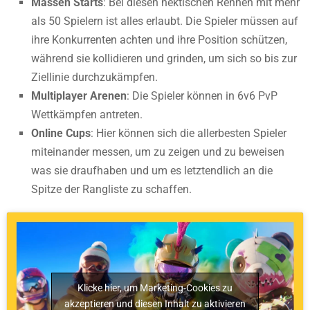
Massen Starts
: Bei diesen hektischen Rennen mit mehr
als 50 Spielern ist alles erlaubt. Die Spieler müssen auf
ihre Konkurrenten achten und ihre Position schützen,
während sie kollidieren und grinden, um sich so bis zur
Ziellinie durchzukämpfen.
Multiplayer Arenen
: Die Spieler können in 6v6 PvP
Wettkämpfen antreten.
Online Cups
: Hier können sich die allerbesten Spieler
miteinander messen, um zu zeigen und zu beweisen
was sie draufhaben und um es letztendlich an die
Spitze der Rangliste zu schaffen.
Klicke hier, um Marketing-Cookies zu
akzeptieren und diesen Inhalt zu aktivieren