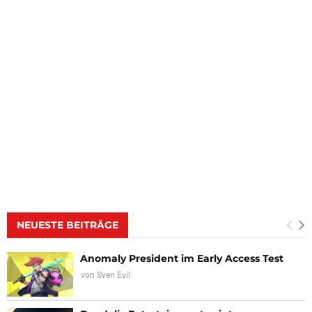
NEUESTE BEITRÄGE
Anomaly President im Early Access Test
von
Sven Evil