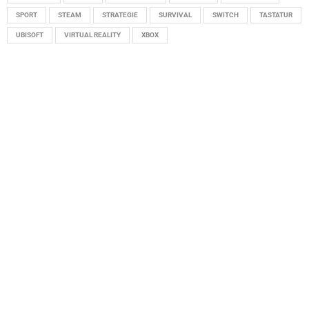
SPORT
STEAM
STRATEGIE
SURVIVAL
SWITCH
TASTATUR
UBISOFT
VIRTUAL REALITY
XBOX