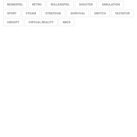
RENNSPIEL
RETRO
ROLLENSPIEL
SHOOTER
SIMULATION
SPORT
STEAM
STRATEGIE
SURVIVAL
SWITCH
TASTATUR
UBISOFT
VIRTUAL REALITY
XBOX