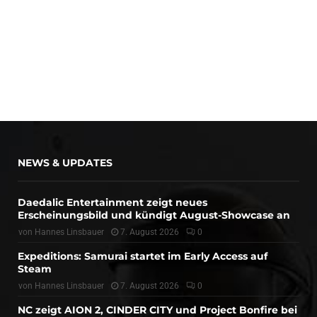
NEWS & UPDATES
Daedalic Entertainment zeigt neues
Erscheinungsbild und kündigt August-Showcase an
von
Hannes Linsbauer
7. August 2026
0
Expeditions: Samurai startet im Early Access auf
Steam
von
Hannes Linsbauer
7. August 2026
0
NC zeigt AION 2, CINDER CITY und Project Bonfire bei