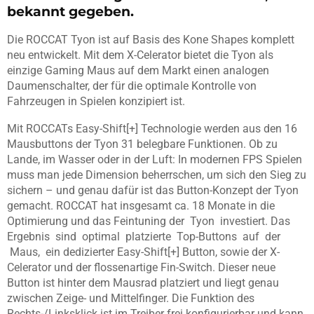
bekannt gegeben.
Die ROCCAT Tyon ist auf Basis des Kone Shapes komplett
neu entwickelt. Mit dem X-Celerator bietet die Tyon als
einzige Gaming Maus auf dem Markt einen analogen
Daumenschalter, der für die optimale Kontrolle von
Fahrzeugen in Spielen konzipiert ist.
Mit ROCCATs Easy-Shift[+] Technologie werden aus den 16
Mausbuttons der Tyon 31 belegbare Funktionen. Ob zu
Lande, im Wasser oder in der Luft: In modernen FPS Spielen
muss man jede Dimension beherrschen, um sich den Sieg zu
sichern – und genau dafür ist das Button-Konzept der Tyon
gemacht. ROCCAT hat insgesamt ca. 18 Monate in die
Optimierung und das Feintuning der Tyon investiert. Das
Ergebnis sind optimal platzierte Top-Buttons auf der
Maus, ein dedizierter Easy-Shift[+] Button, sowie der X-
Celerator und der flossenartige Fin-Switch. Dieser neue
Button ist hinter dem Mausrad platziert und liegt genau
zwischen Zeige- und Mittelfinger. Die Funktion des
Rechts-/Linksklick ist im Treiber frei konfigurierbar und kann