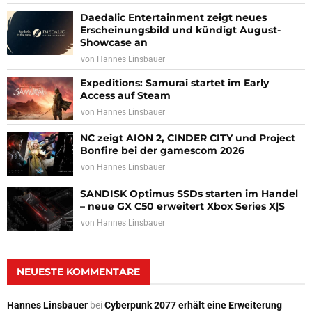
Daedalic Entertainment zeigt neues
Erscheinungsbild und kündigt August-
Showcase an
von
Hannes Linsbauer
Expeditions: Samurai startet im Early
Access auf Steam
von
Hannes Linsbauer
NC zeigt AION 2, CINDER CITY und Project
Bonfire bei der gamescom 2026
von
Hannes Linsbauer
SANDISK Optimus SSDs starten im Handel
– neue GX C50 erweitert Xbox Series X|S
von
Hannes Linsbauer
NEUESTE KOMMENTARE
Hannes Linsbauer
bei
Cyberpunk 2077 erhält eine Erweiterung