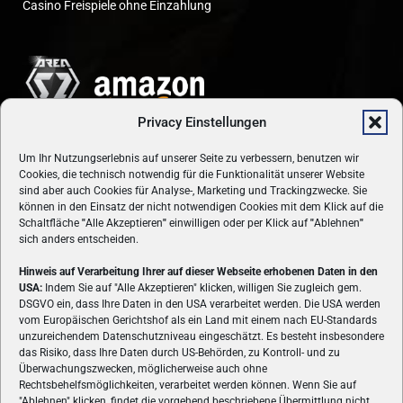
Casino Freispiele ohne Einzahlung
Privacy Einstellungen
Um Ihr Nutzungserlebnis auf unserer Seite zu verbessern, benutzen wir
Cookies, die technisch notwendig für die Funktionalität unserer Website
sind aber auch Cookies für Analyse-, Marketing und Trackingzwecke. Sie
können in den Einsatz der nicht notwendigen Cookies mit dem Klick auf die
Schaltfläche
"
Alle Akzeptieren
"
einwilligen oder per Klick auf
"
Ablehnen
"
sich anders entscheiden.
Hinweis auf Verarbeitung Ihrer auf dieser Webseite erhobenen Daten in den
USA:
Indem Sie auf "Alle Akzeptieren" klicken, willigen Sie zugleich gem.
ÜBER UNS
DSGVO ein, dass Ihre Daten in den USA verarbeitet werden. Die USA werden
vom Europäischen Gerichtshof als ein Land mit einem nach EU-Standards
VON GAMERN, FÜR GAMER! Gamers.at ist das älteste Online-
unzureichendem Datenschutzniveau eingeschätzt. Es besteht insbesondere
Spielemagazin Österreichs und bringt täglich aktuelle News,
das Risiko, dass Ihre Daten durch US-Behörden, zu Kontroll- und zu
Reviews und Videos zu PC- und Konsolenspielen, Gaming-
Überwachungszwecken, möglicherweise auch ohne
Rechtsbehelfsmöglichkeiten, verarbeitet werden können. Wenn Sie auf
Hardware und aus der Welt des e-Sport's.
"Ablehnen" klicken, findet die vorgehend beschriebene Übermittlung nicht