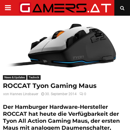
PRIMARY
MENU
News & Updates
Technik
ROCCAT Tyon Gaming Maus
von
Hannes Linsbauer
30. September 2014
0
Der Hamburger Hardware-Hersteller
ROCCAT hat heute die Verfügbarkeit der
Tyon All Action Gaming Maus, der ersten
Maus mit analogem Daumenschalter,