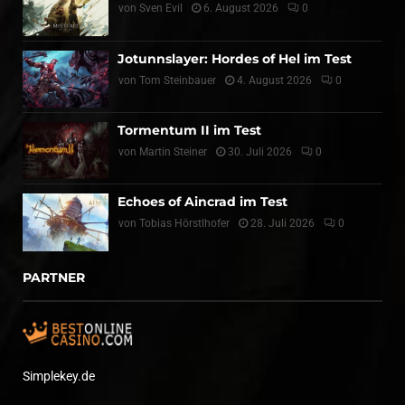
von
Sven Evil
6. August 2026
0
Jotunnslayer: Hordes of Hel im Test
von
Tom Steinbauer
4. August 2026
0
Tormentum II im Test
von
Martin Steiner
30. Juli 2026
0
Echoes of Aincrad im Test
von
Tobias Hörstlhofer
28. Juli 2026
0
PARTNER
Simplekey.de