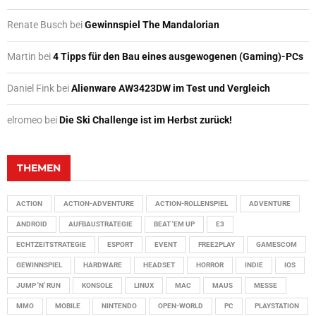
Renate Busch
bei
Gewinnspiel The Mandalorian
Martin
bei
4 Tipps für den Bau eines ausgewogenen (Gaming)-PCs
Daniel Fink
bei
Alienware AW3423DW im Test und Vergleich
elromeo
bei
Die Ski Challenge ist im Herbst zurück!
THEMEN
ACTION
ACTION-ADVENTURE
ACTION-ROLLENSPIEL
ADVENTURE
ANDROID
AUFBAUSTRATEGIE
BEAT 'EM UP
E3
ECHTZEITSTRATEGIE
ESPORT
EVENT
FREE2PLAY
GAMESCOM
GEWINNSPIEL
HARDWARE
HEADSET
HORROR
INDIE
IOS
JUMP 'N' RUN
KONSOLE
LINUX
MAC
MAUS
MESSE
MMO
MOBILE
NINTENDO
OPEN-WORLD
PC
PLAYSTATION