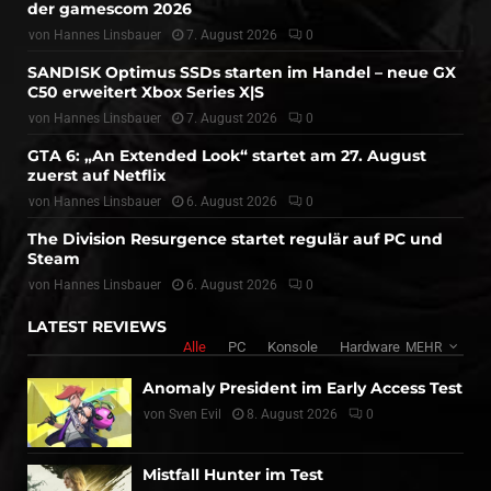
der gamescom 2026
von
Hannes Linsbauer
7. August 2026
0
SANDISK Optimus SSDs starten im Handel – neue GX
C50 erweitert Xbox Series X|S
von
Hannes Linsbauer
7. August 2026
0
GTA 6: „An Extended Look“ startet am 27. August
zuerst auf Netflix
von
Hannes Linsbauer
6. August 2026
0
The Division Resurgence startet regulär auf PC und
Steam
von
Hannes Linsbauer
6. August 2026
0
LATEST REVIEWS
Alle
PC
Konsole
Hardware
MEHR
Anomaly President im Early Access Test
von
Sven Evil
8. August 2026
0
Mistfall Hunter im Test