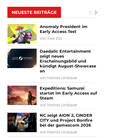
NEUESTE BEITRÄGE
Anomaly President im
Early Access Test
von
Sven Evil
Daedalic Entertainment
zeigt neues
Erscheinungsbild und
kündigt August-Showcase
an
von
Hannes Linsbauer
Expeditions: Samurai
startet im Early Access auf
Steam
von
Hannes Linsbauer
NC zeigt AION 2, CINDER
CITY und Project Bonfire
bei der gamescom 2026
von
Hannes Linsbauer