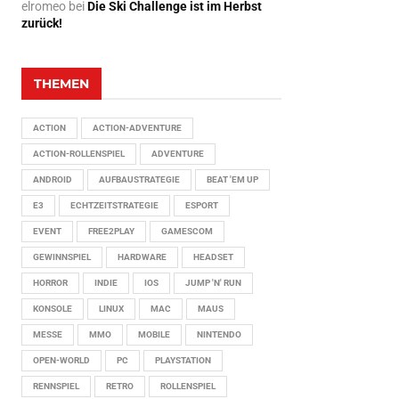
elromeo
bei
Die Ski Challenge ist im Herbst
zurück!
THEMEN
ACTION
ACTION-ADVENTURE
ACTION-ROLLENSPIEL
ADVENTURE
ANDROID
AUFBAUSTRATEGIE
BEAT 'EM UP
E3
ECHTZEITSTRATEGIE
ESPORT
EVENT
FREE2PLAY
GAMESCOM
GEWINNSPIEL
HARDWARE
HEADSET
HORROR
INDIE
IOS
JUMP 'N' RUN
KONSOLE
LINUX
MAC
MAUS
MESSE
MMO
MOBILE
NINTENDO
OPEN-WORLD
PC
PLAYSTATION
RENNSPIEL
RETRO
ROLLENSPIEL