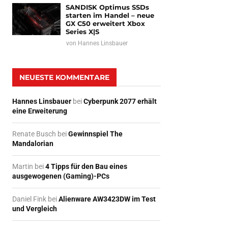
SANDISK Optimus SSDs
starten im Handel – neue
GX C50 erweitert Xbox
Series X|S
von
Hannes Linsbauer
NEUESTE KOMMENTARE
Hannes Linsbauer
bei
Cyberpunk 2077 erhält
eine Erweiterung
Renate Busch
bei
Gewinnspiel The
Mandalorian
Martin
bei
4 Tipps für den Bau eines
ausgewogenen (Gaming)-PCs
Daniel Fink
bei
Alienware AW3423DW im Test
und Vergleich