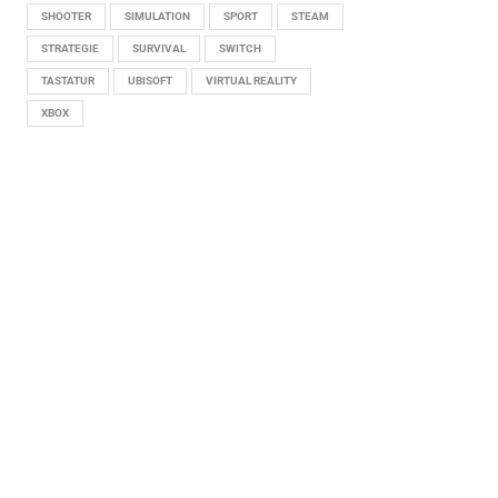
SHOOTER
SIMULATION
SPORT
STEAM
STRATEGIE
SURVIVAL
SWITCH
TASTATUR
UBISOFT
VIRTUAL REALITY
XBOX