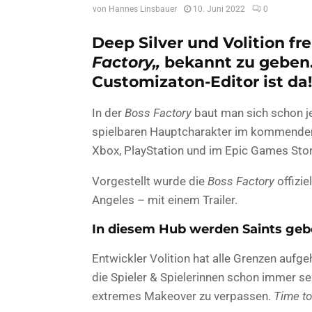
von
Hannes Linsbauer
10. Juni 2022
0
Deep Silver und Volition fr
Factory
„
bekannt zu geben. 
Customizaton-Editor ist da!
In der
Boss Factory
baut man sich schon je
spielbaren Hauptcharakter im kommenden
Xbox, PlayStation und im Epic Games Store
Vorgestellt wurde die
Boss Factory
offizi
Angeles – mit einem Trailer.
In diesem Hub werden Saints geb
Entwickler Volition hat alle Grenzen aufg
die Spieler & Spielerinnen schon immer sei
extremes Makeover zu verpassen.
Time to