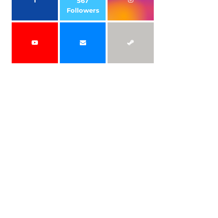
567
Followers