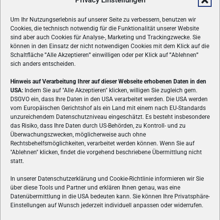
Privacy Einstellungen
Um Ihr Nutzungserlebnis auf unserer Seite zu verbessern, benutzen wir
Cookies, die technisch notwendig für die Funktionalität unserer Website
sind aber auch Cookies für Analyse-, Marketing und Trackingzwecke. Sie
können in den Einsatz der nicht notwendigen Cookies mit dem Klick auf die
Schaltfläche
"
Alle Akzeptieren
"
einwilligen oder per Klick auf
"
Ablehnen
"
sich anders entscheiden.
Hinweis auf Verarbeitung Ihrer auf dieser Webseite erhobenen Daten in den
USA:
Indem Sie auf "Alle Akzeptieren" klicken, willigen Sie zugleich gem.
ÜBER UNS
DSGVO ein, dass Ihre Daten in den USA verarbeitet werden. Die USA werden
vom Europäischen Gerichtshof als ein Land mit einem nach EU-Standards
VON GAMERN, FÜR GAMER! Gamers.at ist das älteste Online-
unzureichendem Datenschutzniveau eingeschätzt. Es besteht insbesondere
Spielemagazin Österreichs und bringt täglich aktuelle News,
das Risiko, dass Ihre Daten durch US-Behörden, zu Kontroll- und zu
Reviews und Videos zu PC- und Konsolenspielen, Gaming-
Überwachungszwecken, möglicherweise auch ohne
Hardware und aus der Welt des e-Sport's.
Rechtsbehelfsmöglichkeiten, verarbeitet werden können. Wenn Sie auf
"Ablehnen" klicken, findet die vorgehend beschriebene Übermittlung nicht
Schreib uns:
redaktion@gamers.at
statt.
In unserer Datenschutzerklärung und Cookie-Richtlinie informieren wir Sie
über diese Tools und Partner und erklären Ihnen genau, was eine
FOLGE UNS
Datenübermittlung in die USA bedeuten kann. Sie können Ihre Privatsphäre-
Einstellungen auf Wunsch jederzeit individuell anpassen oder widerrufen.