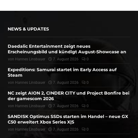
NEWS & UPDATES
Daedalic Entertainment zeigt neues
Erscheinungsbild und kündigt August-Showcase an
von
Hannes Linsbauer
7. August 2026
0
Expeditions: Samurai startet im Early Access auf
Steam
von
Hannes Linsbauer
7. August 2026
0
NC zeigt AION 2, CINDER CITY und Project Bonfire bei
der gamescom 2026
von
Hannes Linsbauer
7. August 2026
0
SANDISK Optimus SSDs starten im Handel – neue GX
C50 erweitert Xbox Series X|S
von
Hannes Linsbauer
7. August 2026
0