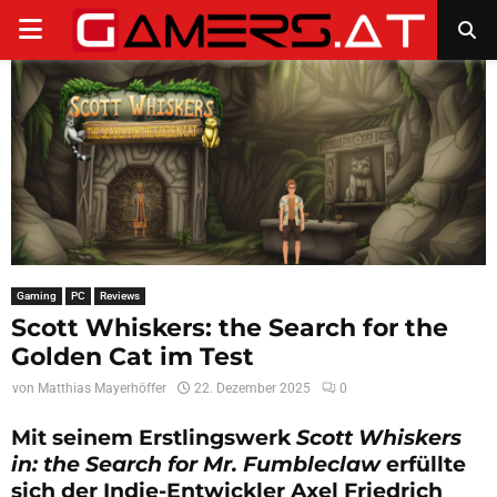
PRIMARY
MENU
Gaming
PC
Reviews
Scott Whiskers: the Search for the
Golden Cat im Test
von
Matthias Mayerhöffer
22. Dezember 2025
0
Mit seinem Erstlingswerk
Scott Whiskers
in: the Search for Mr. Fumbleclaw
erfüllte
sich der Indie-Entwickler Axel Friedrich