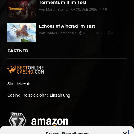
Tormentum II im Test
von
Martin Steiner
30. Juli 2026
0
Echoes of Aincrad im Test
von
Tobias Hörstlhofer
28. Juli 2026
0
PARTNER
Simplekey.de
Casino Freispiele ohne Einzahlung