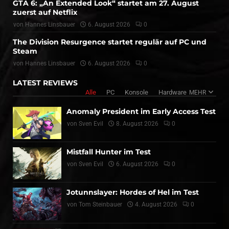
GTA 6: „An Extended Look“ startet am 27. August
zuerst auf Netflix
von
Hannes Linsbauer
6. August 2026
0
The Division Resurgence startet regulär auf PC und
Steam
von
Hannes Linsbauer
6. August 2026
0
LATEST REVIEWS
Alle
PC
Konsole
Hardware
MEHR
Anomaly President im Early Access Test
von
Sven Evil
8. August 2026
0
Mistfall Hunter im Test
von
Sven Evil
6. August 2026
0
Jotunnslayer: Hordes of Hel im Test
von
Tom Steinbauer
4. August 2026
0