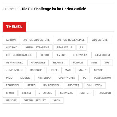
elromeo
bei
Die Ski Challenge ist im Herbst zurück!
THEMEN
ACTION
ACTION-ADVENTURE
ACTION-ROLLENSPIEL
ADVENTURE
ANDROID
AUFBAUSTRATEGIE
BEAT 'EM UP
E3
ECHTZEITSTRATEGIE
ESPORT
EVENT
FREE2PLAY
GAMESCOM
GEWINNSPIEL
HARDWARE
HEADSET
HORROR
INDIE
IOS
JUMP 'N' RUN
KONSOLE
LINUX
MAC
MAUS
MESSE
MMO
MOBILE
NINTENDO
OPEN-WORLD
PC
PLAYSTATION
RENNSPIEL
RETRO
ROLLENSPIEL
SHOOTER
SIMULATION
SPORT
STEAM
STRATEGIE
SURVIVAL
SWITCH
TASTATUR
UBISOFT
VIRTUAL REALITY
XBOX