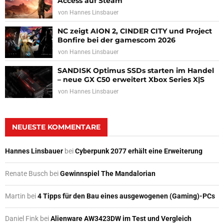
Access auf Steam
von
Hannes Linsbauer
NC zeigt AION 2, CINDER CITY und Project
Bonfire bei der gamescom 2026
von
Hannes Linsbauer
SANDISK Optimus SSDs starten im Handel
– neue GX C50 erweitert Xbox Series X|S
von
Hannes Linsbauer
NEUESTE KOMMENTARE
Hannes Linsbauer
bei
Cyberpunk 2077 erhält eine Erweiterung
Renate Busch
bei
Gewinnspiel The Mandalorian
Martin
bei
4 Tipps für den Bau eines ausgewogenen (Gaming)-PCs
Daniel Fink
bei
Alienware AW3423DW im Test und Vergleich