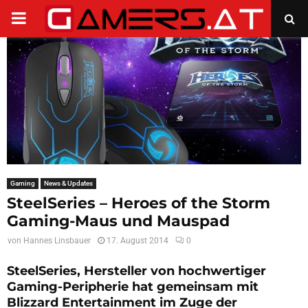
PRIMARY
MENU
Gaming
News & Updates
SteelSeries – Heroes of the Storm
Gaming-Maus und Mauspad
von
Hannes Linsbauer
17. August 2014
0
SteelSeries, Hersteller von hochwertiger
Gaming-Peripherie hat gemeinsam mit
Blizzard Entertainment im Zuge der