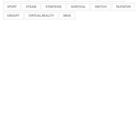
SPORT
STEAM
STRATEGIE
SURVIVAL
SWITCH
TASTATUR
UBISOFT
VIRTUAL REALITY
XBOX