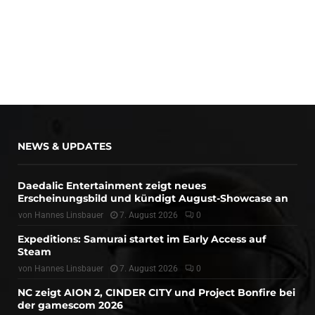
NEWS & UPDATES
Daedalic Entertainment zeigt neues
Erscheinungsbild und kündigt August-Showcase an
von
Hannes Linsbauer
7. August 2026
0
Expeditions: Samurai startet im Early Access auf
Steam
von
Hannes Linsbauer
7. August 2026
0
NC zeigt AION 2, CINDER CITY und Project Bonfire bei
der gamescom 2026