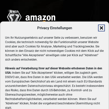
Privacy Einstellungen
Um Ihr Nutzungserlebnis auf unserer Seite zu verbessern, benutzen wir
Cookies, die technisch notwendig für die Funktionalität unserer Website
sind aber auch Cookies für Analyse-, Marketing und Trackingzwecke. Sie
können in den Einsatz der nicht notwendigen Cookies mit dem Klick auf die
Schaltfläche
"
Alle Akzeptieren
"
einwilligen oder per Klick auf
"
Ablehnen
"
sich anders entscheiden.
Hinweis auf Verarbeitung Ihrer auf dieser Webseite erhobenen Daten in den
USA:
Indem Sie auf "Alle Akzeptieren" klicken, willigen Sie zugleich gem.
ÜBER UNS
DSGVO ein, dass Ihre Daten in den USA verarbeitet werden. Die USA werden
vom Europäischen Gerichtshof als ein Land mit einem nach EU-Standards
VON GAMERN, FÜR GAMER! Gamers.at ist das älteste Online-
unzureichendem Datenschutzniveau eingeschätzt. Es besteht insbesondere
Spielemagazin Österreichs und bringt täglich aktuelle News,
das Risiko, dass Ihre Daten durch US-Behörden, zu Kontroll- und zu
Reviews und Videos zu PC- und Konsolenspielen, Gaming-
Überwachungszwecken, möglicherweise auch ohne
Hardware und aus der Welt des e-Sport's.
Rechtsbehelfsmöglichkeiten, verarbeitet werden können. Wenn Sie auf
"Ablehnen" klicken, findet die vorgehend beschriebene Übermittlung nicht
Schreib uns:
redaktion@gamers.at
statt.