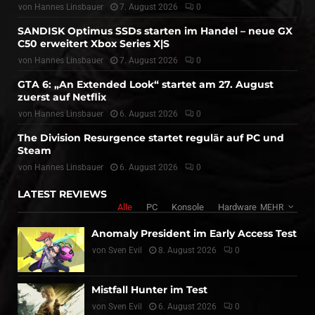
von
Hannes Linsbauer
7. August 2026
0
SANDISK Optimus SSDs starten im Handel – neue GX
C50 erweitert Xbox Series X|S
von
Hannes Linsbauer
7. August 2026
0
GTA 6: „An Extended Look“ startet am 27. August
zuerst auf Netflix
von
Hannes Linsbauer
6. August 2026
0
The Division Resurgence startet regulär auf PC und
Steam
von
Hannes Linsbauer
6. August 2026
0
LATEST REVIEWS
Alle
PC
Konsole
Hardware
MEHR
Anomaly President im Early Access Test
von
Sven Evil
8. August 2026
0
Mistfall Hunter im Test
von
Sven Evil
6. August 2026
0