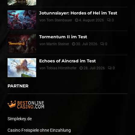
Jotunnslayer: Hordes of Hel im Test
von
Tom Steinbauer
4. August 2026
0
Tormentum II im Test
von
Martin Steiner
30. Juli 2026
0
Echoes of Aincrad im Test
von
Tobias Hörstlhofer
28. Juli 2026
0
PARTNER
Simplekey.de
Casino Freispiele ohne Einzahlung