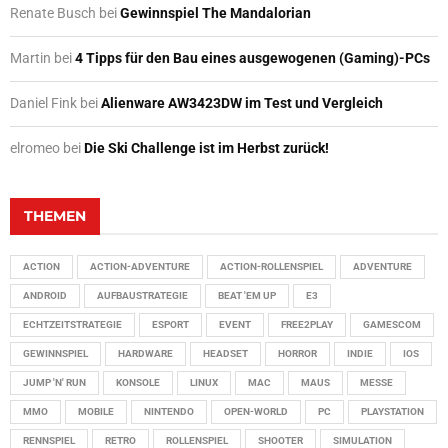
Renate Busch
bei
Gewinnspiel The Mandalorian
Martin
bei
4 Tipps für den Bau eines ausgewogenen (Gaming)-PCs
Daniel Fink
bei
Alienware AW3423DW im Test und Vergleich
elromeo
bei
Die Ski Challenge ist im Herbst zurück!
THEMEN
ACTION
ACTION-ADVENTURE
ACTION-ROLLENSPIEL
ADVENTURE
ANDROID
AUFBAUSTRATEGIE
BEAT 'EM UP
E3
ECHTZEITSTRATEGIE
ESPORT
EVENT
FREE2PLAY
GAMESCOM
GEWINNSPIEL
HARDWARE
HEADSET
HORROR
INDIE
IOS
JUMP 'N' RUN
KONSOLE
LINUX
MAC
MAUS
MESSE
MMO
MOBILE
NINTENDO
OPEN-WORLD
PC
PLAYSTATION
RENNSPIEL
RETRO
ROLLENSPIEL
SHOOTER
SIMULATION