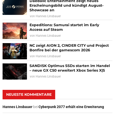
Daedalic Entertainment zeigt neues
Erscheinungsbild und kündigt August-
Showcase an
von
Hannes Linsbauer
Expeditions: Samurai startet im Early
Access auf Steam
von
Hannes Linsbauer
NC zeigt AION 2, CINDER CITY und Project
Bonfire bei der gamescom 2026
von
Hannes Linsbauer
SANDISK Optimus SSDs starten im Handel
– neue GX C50 erweitert Xbox Series X|S
von
Hannes Linsbauer
NEUESTE KOMMENTARE
Hannes Linsbauer
bei
Cyberpunk 2077 erhält eine Erweiterung