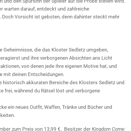
 und den Spürsinn der Spieler auf die Probe stellen wird.
er warten darauf, entdeckt und zahlreiche
Doch Vorsicht ist geboten, denn dahinter steckt mehr
ie Geheimnisse, die das Kloster Sedletz umgeben,
eragierst und ihre verborgenen Absichten ans Licht
raktionen, von denen jede ihre eigenen Motive hat, und
se mit deinen Entscheidungen.
 historisch akkuraten Bereiche des Klosters Sedletz und
e frei, während du Rätsel löst und verborgene
ke ein neues Outfit, Waffen, Tränke und Bücher und
keiten.
mber zum Preis von 13,99 €. Besitzer der
Kingdom Come: