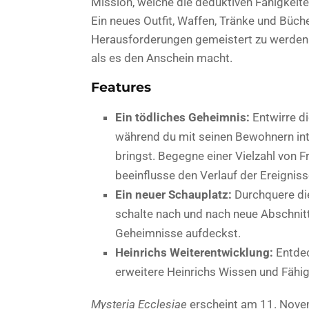
Mission, welche die deduktiven Fähigkeiten
Ein neues Outfit, Waffen, Tränke und Büch
Herausforderungen gemeistert zu werden. 
als es den Anschein macht.
Features
Ein tödliches Geheimnis:
Entwirre d
während du mit seinen Bewohnern int
bringst. Begegne einer Vielzahl von F
beeinflusse den Verlauf der Ereignis
Ein neuer Schauplatz:
Durchquere die
schalte nach und nach neue Abschnitt
Geheimnisse aufdeckst.
Heinrichs Weiterentwicklung:
Entdec
erweitere Heinrichs Wissen und Fähig
Mysteria Ecclesiae
erscheint am 11. Nove