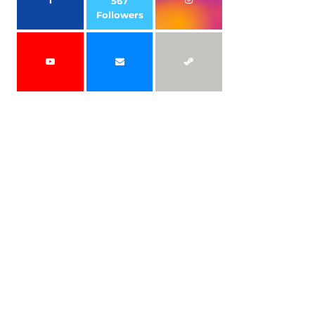
567
Followers