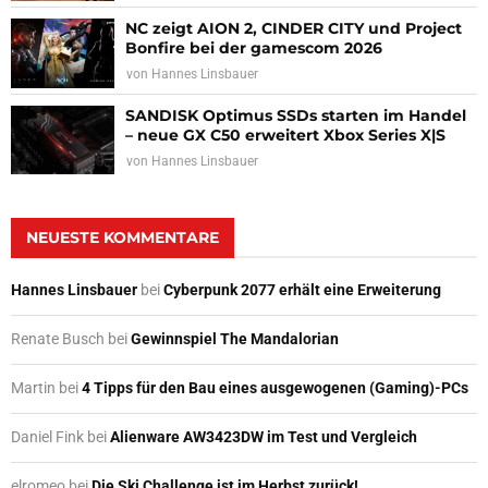
NC zeigt AION 2, CINDER CITY und Project
Bonfire bei der gamescom 2026
von
Hannes Linsbauer
SANDISK Optimus SSDs starten im Handel
– neue GX C50 erweitert Xbox Series X|S
von
Hannes Linsbauer
NEUESTE KOMMENTARE
Hannes Linsbauer
bei
Cyberpunk 2077 erhält eine Erweiterung
Renate Busch
bei
Gewinnspiel The Mandalorian
Martin
bei
4 Tipps für den Bau eines ausgewogenen (Gaming)-PCs
Daniel Fink
bei
Alienware AW3423DW im Test und Vergleich
elromeo
bei
Die Ski Challenge ist im Herbst zurück!