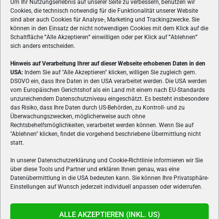
Um Ihr Nutzungserlebnis auf unserer Seite zu verbessern, benutzen wir
Cookies, die technisch notwendig für die Funktionalität unserer Website
sind aber auch Cookies für Analyse-, Marketing und Trackingzwecke. Sie
können in den Einsatz der nicht notwendigen Cookies mit dem Klick auf die
Schaltfläche
"
Alle Akzeptieren
"
einwilligen oder per Klick auf
"
Ablehnen
"
sich anders entscheiden.
Hinweis auf Verarbeitung Ihrer auf dieser Webseite erhobenen Daten in den
USA:
Indem Sie auf "Alle Akzeptieren" klicken, willigen Sie zugleich gem.
ÜBER UNS
DSGVO ein, dass Ihre Daten in den USA verarbeitet werden. Die USA werden
vom Europäischen Gerichtshof als ein Land mit einem nach EU-Standards
VON GAMERN, FÜR GAMER! Gamers.at ist das älteste Online-
unzureichendem Datenschutzniveau eingeschätzt. Es besteht insbesondere
Spielemagazin Österreichs und bringt täglich aktuelle News,
das Risiko, dass Ihre Daten durch US-Behörden, zu Kontroll- und zu
Reviews und Videos zu PC- und Konsolenspielen, Gaming-
Überwachungszwecken, möglicherweise auch ohne
Rechtsbehelfsmöglichkeiten, verarbeitet werden können. Wenn Sie auf
Hardware und aus der Welt des e-Sport's.
"Ablehnen" klicken, findet die vorgehend beschriebene Übermittlung nicht
statt.
Schreib uns:
redaktion@gamers.at
In unserer Datenschutzerklärung und Cookie-Richtlinie informieren wir Sie
über diese Tools und Partner und erklären Ihnen genau, was eine
FOLGE UNS
Datenübermittlung in die USA bedeuten kann. Sie können Ihre Privatsphäre-
Einstellungen auf Wunsch jederzeit individuell anpassen oder widerrufen.
ALLE AKZEPTIEREN (INKL. US)