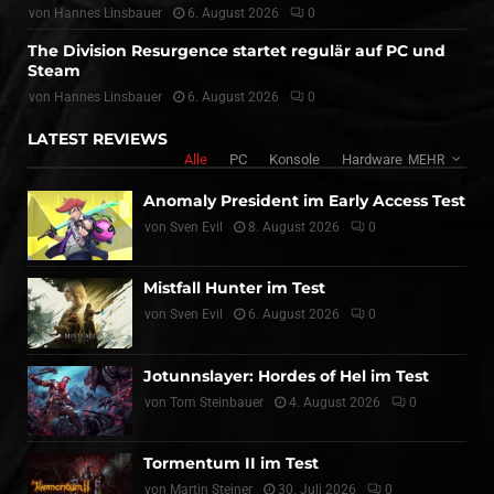
von
Hannes Linsbauer
6. August 2026
0
The Division Resurgence startet regulär auf PC und
Steam
von
Hannes Linsbauer
6. August 2026
0
LATEST REVIEWS
Alle
PC
Konsole
Hardware
MEHR
Anomaly President im Early Access Test
von
Sven Evil
8. August 2026
0
Mistfall Hunter im Test
von
Sven Evil
6. August 2026
0
Jotunnslayer: Hordes of Hel im Test
von
Tom Steinbauer
4. August 2026
0
Tormentum II im Test
von
Martin Steiner
30. Juli 2026
0