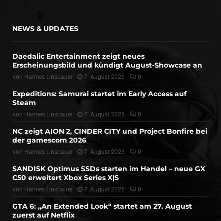
NEWS & UPDATES
Daedalic Entertainment zeigt neues
Erscheinungsbild und kündigt August-Showcase an
von
Hannes Linsbauer
7. August 2026
0
Expeditions: Samurai startet im Early Access auf
Steam
von
Hannes Linsbauer
7. August 2026
0
NC zeigt AION 2, CINDER CITY und Project Bonfire bei
der gamescom 2026
von
Hannes Linsbauer
7. August 2026
0
SANDISK Optimus SSDs starten im Handel – neue GX
C50 erweitert Xbox Series X|S
von
Hannes Linsbauer
7. August 2026
0
GTA 6: „An Extended Look“ startet am 27. August
zuerst auf Netflix