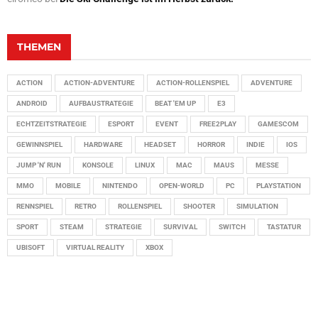
THEMEN
ACTION
ACTION-ADVENTURE
ACTION-ROLLENSPIEL
ADVENTURE
ANDROID
AUFBAUSTRATEGIE
BEAT 'EM UP
E3
ECHTZEITSTRATEGIE
ESPORT
EVENT
FREE2PLAY
GAMESCOM
GEWINNSPIEL
HARDWARE
HEADSET
HORROR
INDIE
IOS
JUMP 'N' RUN
KONSOLE
LINUX
MAC
MAUS
MESSE
MMO
MOBILE
NINTENDO
OPEN-WORLD
PC
PLAYSTATION
RENNSPIEL
RETRO
ROLLENSPIEL
SHOOTER
SIMULATION
SPORT
STEAM
STRATEGIE
SURVIVAL
SWITCH
TASTATUR
UBISOFT
VIRTUAL REALITY
XBOX