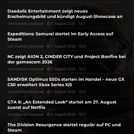
Daedalic Entertainment zeigt neues
Erscheinungsbild und kündigt August-Showcase an
von
Hannes Linsbauer
7. August 2026
0
Expeditions: Samurai startet im Early Access auf
Steam
von
Hannes Linsbauer
7. August 2026
0
NC zeigt AION 2, CINDER CITY und Project Bonfire bei
der gamescom 2026
von
Hannes Linsbauer
7. August 2026
0
SANDISK Optimus SSDs starten im Handel – neue GX
C50 erweitert Xbox Series X|S
von
Hannes Linsbauer
7. August 2026
0
GTA 6: „An Extended Look“ startet am 27. August
zuerst auf Netflix
von
Hannes Linsbauer
6. August 2026
0
The Division Resurgence startet regulär auf PC und
Steam