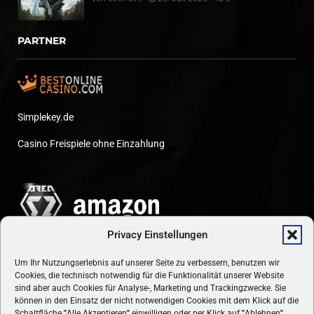
PARTNER
Simplekey.de
Casino Freispiele ohne Einzahlung
Privacy Einstellungen
Um Ihr Nutzungserlebnis auf unserer Seite zu verbessern, benutzen wir
Cookies, die technisch notwendig für die Funktionalität unserer Website
sind aber auch Cookies für Analyse-, Marketing und Trackingzwecke. Sie
können in den Einsatz der nicht notwendigen Cookies mit dem Klick auf die
Schaltfläche
"
Alle Akzeptieren
"
einwilligen oder per Klick auf
"
Ablehnen
"