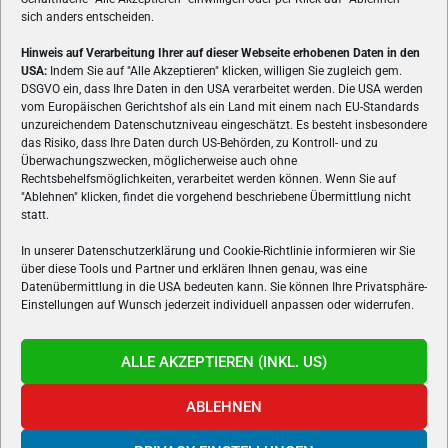
sich anders entscheiden.
Hinweis auf Verarbeitung Ihrer auf dieser Webseite erhobenen Daten in den
USA:
Indem Sie auf "Alle Akzeptieren" klicken, willigen Sie zugleich gem.
ÜBER UNS
DSGVO ein, dass Ihre Daten in den USA verarbeitet werden. Die USA werden
vom Europäischen Gerichtshof als ein Land mit einem nach EU-Standards
VON GAMERN, FÜR GAMER! Gamers.at ist das älteste Online-
unzureichendem Datenschutzniveau eingeschätzt. Es besteht insbesondere
Spielemagazin Österreichs und bringt täglich aktuelle News,
das Risiko, dass Ihre Daten durch US-Behörden, zu Kontroll- und zu
Reviews und Videos zu PC- und Konsolenspielen, Gaming-
Überwachungszwecken, möglicherweise auch ohne
Rechtsbehelfsmöglichkeiten, verarbeitet werden können. Wenn Sie auf
Hardware und aus der Welt des e-Sport's.
"Ablehnen" klicken, findet die vorgehend beschriebene Übermittlung nicht
statt.
Schreib uns:
redaktion@gamers.at
In unserer Datenschutzerklärung und Cookie-Richtlinie informieren wir Sie
über diese Tools und Partner und erklären Ihnen genau, was eine
FOLGE UNS
Datenübermittlung in die USA bedeuten kann. Sie können Ihre Privatsphäre-
Einstellungen auf Wunsch jederzeit individuell anpassen oder widerrufen.
ALLE AKZEPTIEREN (INKL. US)
ABLEHNEN