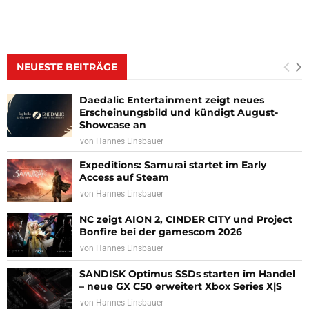
NEUESTE BEITRÄGE
Daedalic Entertainment zeigt neues
Erscheinungsbild und kündigt August-
Showcase an
von
Hannes Linsbauer
Expeditions: Samurai startet im Early
Access auf Steam
von
Hannes Linsbauer
NC zeigt AION 2, CINDER CITY und Project
Bonfire bei der gamescom 2026
von
Hannes Linsbauer
SANDISK Optimus SSDs starten im Handel
– neue GX C50 erweitert Xbox Series X|S
von
Hannes Linsbauer