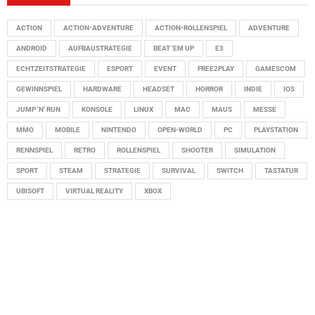
ACTION
ACTION-ADVENTURE
ACTION-ROLLENSPIEL
ADVENTURE
ANDROID
AUFBAUSTRATEGIE
BEAT 'EM UP
E3
ECHTZEITSTRATEGIE
ESPORT
EVENT
FREE2PLAY
GAMESCOM
GEWINNSPIEL
HARDWARE
HEADSET
HORROR
INDIE
IOS
JUMP 'N' RUN
KONSOLE
LINUX
MAC
MAUS
MESSE
MMO
MOBILE
NINTENDO
OPEN-WORLD
PC
PLAYSTATION
RENNSPIEL
RETRO
ROLLENSPIEL
SHOOTER
SIMULATION
SPORT
STEAM
STRATEGIE
SURVIVAL
SWITCH
TASTATUR
UBISOFT
VIRTUAL REALITY
XBOX