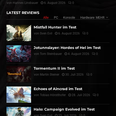
von
Hannes Linsbauer
6. August 2026
0
LATEST REVIEWS
Alle
PC
Konsole
Hardware
MEHR
Mistfall Hunter im Test
von
Sven Evil
6. August 2026
0
Jotunnslayer: Hordes of Hel im Test
von
Tom Steinbauer
4. August 2026
0
Tormentum II im Test
von
Martin Steiner
30. Juli 2026
0
Echoes of Aincrad im Test
von
Tobias Hörstlhofer
28. Juli 2026
0
Halo: Campaign Evolved im Test
von
Sven Evil
25. Juli 2026
0