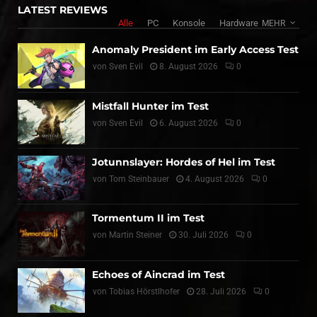
LATEST REVIEWS
Alle
PC
Konsole
Hardware
MEHR
Anomaly President im Early Access Test
von
Sven Evil
8. August 2026
0
Mistfall Hunter im Test
von
Sven Evil
6. August 2026
0
Jotunnslayer: Hordes of Hel im Test
von
Tom Steinbauer
4. August 2026
0
Tormentum II im Test
von
Martin Steiner
30. Juli 2026
0
Echoes of Aincrad im Test
von
Tobias Hörstlhofer
28. Juli 2026
0