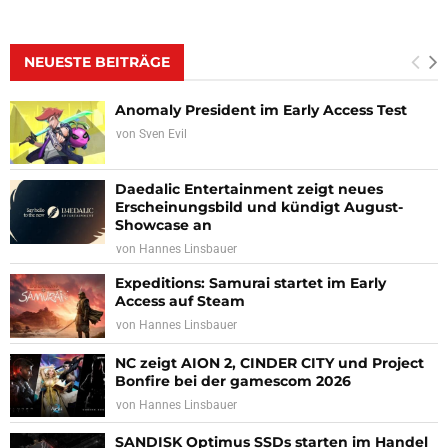
NEUESTE BEITRÄGE
Anomaly President im Early Access Test
von
Sven Evil
Daedalic Entertainment zeigt neues
Erscheinungsbild und kündigt August-
Showcase an
von
Hannes Linsbauer
Expeditions: Samurai startet im Early
Access auf Steam
von
Hannes Linsbauer
NC zeigt AION 2, CINDER CITY und Project
Bonfire bei der gamescom 2026
von
Hannes Linsbauer
SANDISK Optimus SSDs starten im Handel