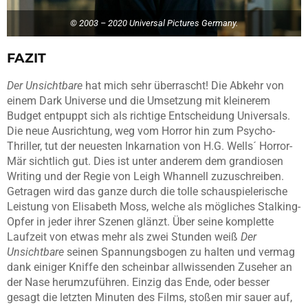
© 2003 – 2020 Universal Pictures Germany.
FAZIT
Der Unsichtbare
hat mich sehr überrascht! Die Abkehr von
einem Dark Universe und die Umsetzung mit kleinerem
Budget entpuppt sich als richtige Entscheidung Universals.
Die neue Ausrichtung, weg vom Horror hin zum Psycho-
Thriller, tut der neuesten Inkarnation von H.G. Wells´ Horror-
Mär sichtlich gut. Dies ist unter anderem dem grandiosen
Writing und der Regie von Leigh Whannell zuzuschreiben.
Getragen wird das ganze durch die tolle schauspielerische
Leistung von Elisabeth Moss, welche als mögliches Stalking-
Opfer in jeder ihrer Szenen glänzt. Über seine komplette
Laufzeit von etwas mehr als zwei Stunden weiß
Der
Unsichtbare
seinen Spannungsbogen zu halten und vermag
dank einiger Kniffe den scheinbar allwissenden Zuseher an
der Nase herumzuführen. Einzig das Ende, oder besser
gesagt die letzten Minuten des Films, stoßen mir sauer auf,