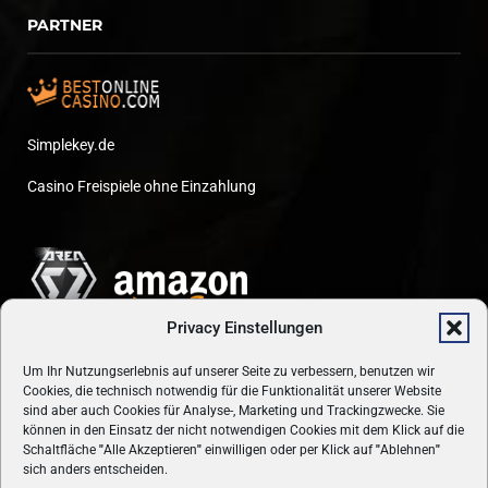
PARTNER
Simplekey.de
Casino Freispiele ohne Einzahlung
Privacy Einstellungen
Um Ihr Nutzungserlebnis auf unserer Seite zu verbessern, benutzen wir
Cookies, die technisch notwendig für die Funktionalität unserer Website
sind aber auch Cookies für Analyse-, Marketing und Trackingzwecke. Sie
können in den Einsatz der nicht notwendigen Cookies mit dem Klick auf die
Schaltfläche
"
Alle Akzeptieren
"
einwilligen oder per Klick auf
"
Ablehnen
"
sich anders entscheiden.