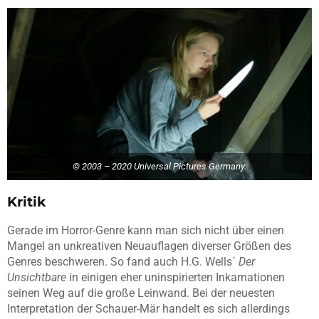
© 2003 – 2020 Universal Pictures Germany.
Kritik
Gerade im Horror-Genre kann man sich nicht über einen
Mangel an unkreativen Neuauflagen diverser Größen des
Genres beschweren. So fand auch H.G. Wells´
Der
Unsichtbare
in einigen eher uninspirierten Inkarnationen
seinen Weg auf die große Leinwand. Bei der neuesten
Interpretation der Schauer-Mär handelt es sich allerdings