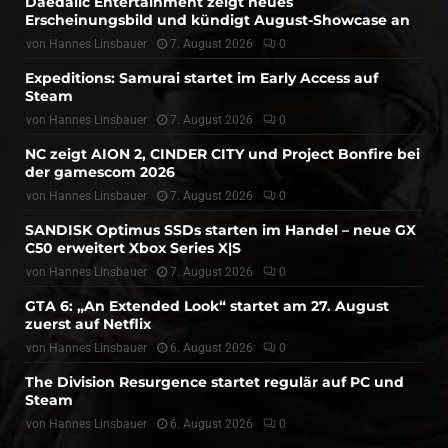
Daedalic Entertainment zeigt neues
Erscheinungsbild und kündigt August-Showcase an
von
Hannes Linsbauer
7. August 2026
0
Expeditions: Samurai startet im Early Access auf
Steam
von
Hannes Linsbauer
7. August 2026
0
NC zeigt AION 2, CINDER CITY und Project Bonfire bei
der gamescom 2026
von
Hannes Linsbauer
7. August 2026
0
SANDISK Optimus SSDs starten im Handel – neue GX
C50 erweitert Xbox Series X|S
von
Hannes Linsbauer
7. August 2026
0
GTA 6: „An Extended Look“ startet am 27. August
zuerst auf Netflix
von
Hannes Linsbauer
6. August 2026
0
The Division Resurgence startet regulär auf PC und
Steam
von
Hannes Linsbauer
6. August 2026
0