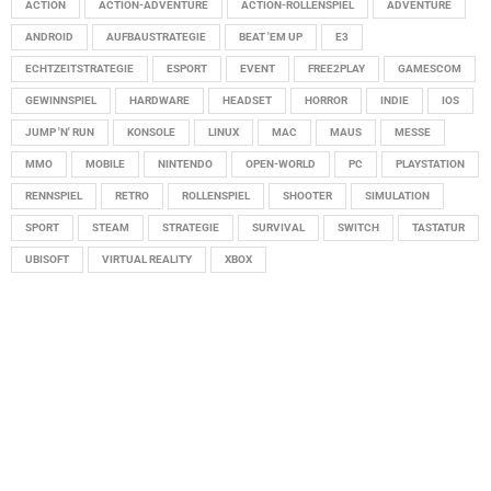
ACTION
ACTION-ADVENTURE
ACTION-ROLLENSPIEL
ADVENTURE
ANDROID
AUFBAUSTRATEGIE
BEAT 'EM UP
E3
ECHTZEITSTRATEGIE
ESPORT
EVENT
FREE2PLAY
GAMESCOM
GEWINNSPIEL
HARDWARE
HEADSET
HORROR
INDIE
IOS
JUMP 'N' RUN
KONSOLE
LINUX
MAC
MAUS
MESSE
MMO
MOBILE
NINTENDO
OPEN-WORLD
PC
PLAYSTATION
RENNSPIEL
RETRO
ROLLENSPIEL
SHOOTER
SIMULATION
SPORT
STEAM
STRATEGIE
SURVIVAL
SWITCH
TASTATUR
UBISOFT
VIRTUAL REALITY
XBOX