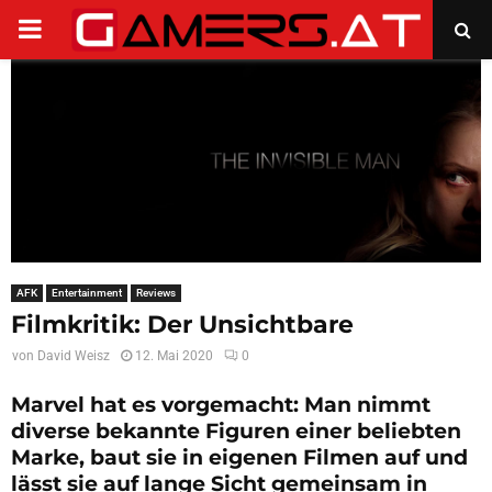
PRIMARY
MENU
AFK
Entertainment
Reviews
Filmkritik: Der Unsichtbare
von
David Weisz
12. Mai 2020
0
Marvel hat es vorgemacht: Man nimmt
diverse bekannte Figuren einer beliebten
Marke, baut sie in eigenen Filmen auf und
lässt sie auf lange Sicht gemeinsam in