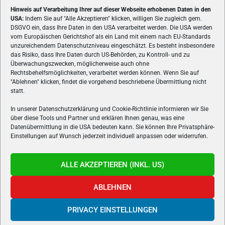
Hinweis auf Verarbeitung Ihrer auf dieser Webseite erhobenen Daten in den
USA:
Indem Sie auf "Alle Akzeptieren" klicken, willigen Sie zugleich gem.
ÜBER UNS
DSGVO ein, dass Ihre Daten in den USA verarbeitet werden. Die USA werden
vom Europäischen Gerichtshof als ein Land mit einem nach EU-Standards
VON GAMERN, FÜR GAMER! Gamers.at ist das älteste Online-
unzureichendem Datenschutzniveau eingeschätzt. Es besteht insbesondere
Spielemagazin Österreichs und bringt täglich aktuelle News,
das Risiko, dass Ihre Daten durch US-Behörden, zu Kontroll- und zu
Reviews und Videos zu PC- und Konsolenspielen, Gaming-
Überwachungszwecken, möglicherweise auch ohne
Hardware und aus der Welt des e-Sport's.
Rechtsbehelfsmöglichkeiten, verarbeitet werden können. Wenn Sie auf
"Ablehnen" klicken, findet die vorgehend beschriebene Übermittlung nicht
Schreib uns:
redaktion@gamers.at
statt.
In unserer Datenschutzerklärung und Cookie-Richtlinie informieren wir Sie
über diese Tools und Partner und erklären Ihnen genau, was eine
FOLGE UNS
Datenübermittlung in die USA bedeuten kann. Sie können Ihre Privatsphäre-
Einstellungen auf Wunsch jederzeit individuell anpassen oder widerrufen.
ALLE AKZEPTIEREN (INKL. US)
ABLEHNEN
PRIVACY EINSTELLUNGEN
Gamers.at v6 © 1999-2024 All Rights Reserved -
Kontakt
|
Impressum
|