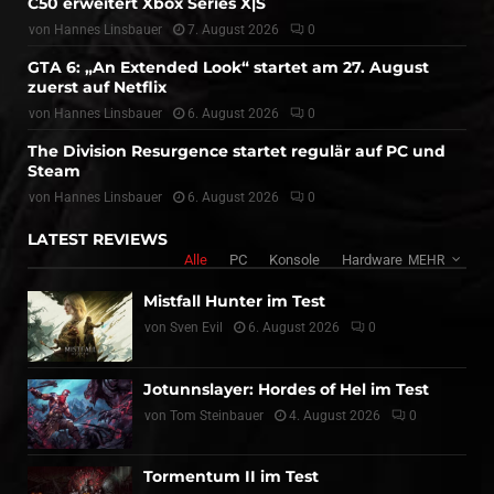
C50 erweitert Xbox Series X|S
von
Hannes Linsbauer
7. August 2026
0
GTA 6: „An Extended Look“ startet am 27. August
zuerst auf Netflix
von
Hannes Linsbauer
6. August 2026
0
The Division Resurgence startet regulär auf PC und
Steam
von
Hannes Linsbauer
6. August 2026
0
LATEST REVIEWS
Alle
PC
Konsole
Hardware
MEHR
Mistfall Hunter im Test
von
Sven Evil
6. August 2026
0
Jotunnslayer: Hordes of Hel im Test
von
Tom Steinbauer
4. August 2026
0
Tormentum II im Test