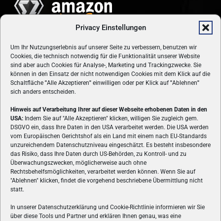
Privacy Einstellungen
Um Ihr Nutzungserlebnis auf unserer Seite zu verbessern, benutzen wir
Cookies, die technisch notwendig für die Funktionalität unserer Website
sind aber auch Cookies für Analyse-, Marketing und Trackingzwecke. Sie
können in den Einsatz der nicht notwendigen Cookies mit dem Klick auf die
Schaltfläche
"
Alle Akzeptieren
"
einwilligen oder per Klick auf
"
Ablehnen
"
sich anders entscheiden.
Hinweis auf Verarbeitung Ihrer auf dieser Webseite erhobenen Daten in den
USA:
Indem Sie auf "Alle Akzeptieren" klicken, willigen Sie zugleich gem.
ÜBER UNS
DSGVO ein, dass Ihre Daten in den USA verarbeitet werden. Die USA werden
vom Europäischen Gerichtshof als ein Land mit einem nach EU-Standards
VON GAMERN, FÜR GAMER! Gamers.at ist das älteste Online-
unzureichendem Datenschutzniveau eingeschätzt. Es besteht insbesondere
Spielemagazin Österreichs und bringt täglich aktuelle News,
das Risiko, dass Ihre Daten durch US-Behörden, zu Kontroll- und zu
Reviews und Videos zu PC- und Konsolenspielen, Gaming-
Überwachungszwecken, möglicherweise auch ohne
Hardware und aus der Welt des e-Sport's.
Rechtsbehelfsmöglichkeiten, verarbeitet werden können. Wenn Sie auf
"Ablehnen" klicken, findet die vorgehend beschriebene Übermittlung nicht
Schreib uns:
redaktion@gamers.at
statt.
In unserer Datenschutzerklärung und Cookie-Richtlinie informieren wir Sie
über diese Tools und Partner und erklären Ihnen genau, was eine
FOLGE UNS