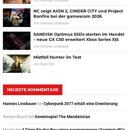
von
Hannes Linsbauer
NC zeigt AION 2, CINDER CITY und Project
Bonfire bei der gamescom 2026
von
Hannes Linsbauer
SANDISK Optimus SSDs starten im Handel
– neue GX C50 erweitert Xbox Series X|S
von
Hannes Linsbauer
Mistfall Hunter im Test
von
Sven Evil
NEUESTE KOMMENTARE
Hannes Linsbauer
bei
Cyberpunk 2077 erhält eine Erweiterung
Renate Busch
bei
Gewinnspiel The Mandalorian
Martin
bei
4 Tipps für den Bau eines ausgewogenen (Gaming)-PCs