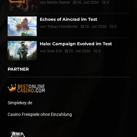
von
Martin Steiner
30. Juli 2026
0
Echoes of Aincrad im Test
von
Tobias Hörstlhofer
28. Juli 2026
0
Halo: Campaign Evolved im Test
von
Sven Evil
25. Juli 2026
0
PARTNER
Simplekey.de
Casino Freispiele ohne Einzahlung