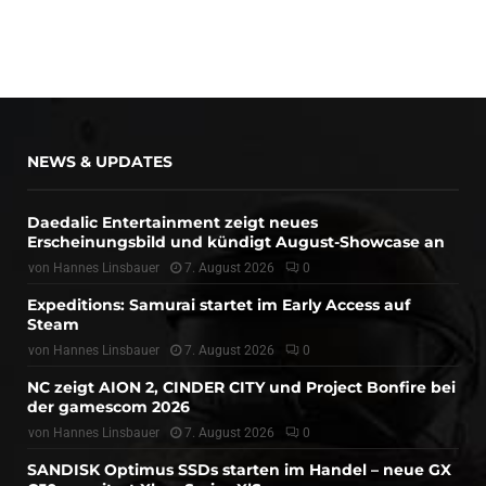
NEWS & UPDATES
Daedalic Entertainment zeigt neues
Erscheinungsbild und kündigt August-Showcase an
von
Hannes Linsbauer
7. August 2026
0
Expeditions: Samurai startet im Early Access auf
Steam
von
Hannes Linsbauer
7. August 2026
0
NC zeigt AION 2, CINDER CITY und Project Bonfire bei
der gamescom 2026
von
Hannes Linsbauer
7. August 2026
0
SANDISK Optimus SSDs starten im Handel – neue GX