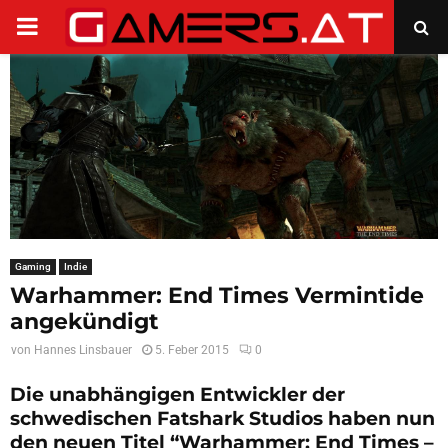
PRIMARY
MENU
Gaming
Indie
Warhammer: End Times Vermintide
angekündigt
von
Hannes Linsbauer
5. Feber 2015
0
Die unabhängigen Entwickler der
schwedischen Fatshark Studios haben nun
den neuen Titel “Warhammer: End Times –