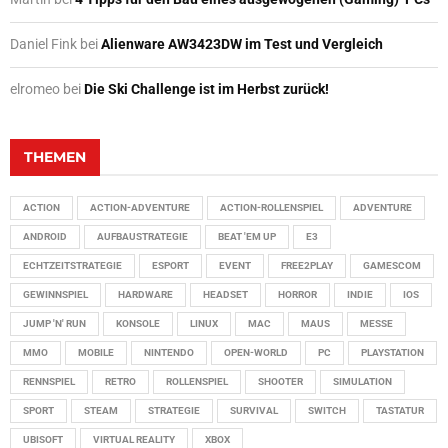
Daniel Fink
bei
Alienware AW3423DW im Test und Vergleich
elromeo
bei
Die Ski Challenge ist im Herbst zurück!
THEMEN
ACTION
ACTION-ADVENTURE
ACTION-ROLLENSPIEL
ADVENTURE
ANDROID
AUFBAUSTRATEGIE
BEAT 'EM UP
E3
ECHTZEITSTRATEGIE
ESPORT
EVENT
FREE2PLAY
GAMESCOM
GEWINNSPIEL
HARDWARE
HEADSET
HORROR
INDIE
IOS
JUMP 'N' RUN
KONSOLE
LINUX
MAC
MAUS
MESSE
MMO
MOBILE
NINTENDO
OPEN-WORLD
PC
PLAYSTATION
RENNSPIEL
RETRO
ROLLENSPIEL
SHOOTER
SIMULATION
SPORT
STEAM
STRATEGIE
SURVIVAL
SWITCH
TASTATUR
UBISOFT
VIRTUAL REALITY
XBOX