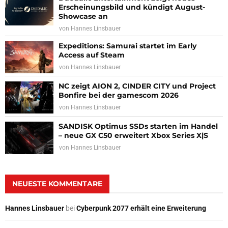
Erscheinungsbild und kündigt August-
Showcase an
von
Hannes Linsbauer
Expeditions: Samurai startet im Early
Access auf Steam
von
Hannes Linsbauer
NC zeigt AION 2, CINDER CITY und Project
Bonfire bei der gamescom 2026
von
Hannes Linsbauer
SANDISK Optimus SSDs starten im Handel
– neue GX C50 erweitert Xbox Series X|S
von
Hannes Linsbauer
NEUESTE KOMMENTARE
Hannes Linsbauer
bei
Cyberpunk 2077 erhält eine Erweiterung