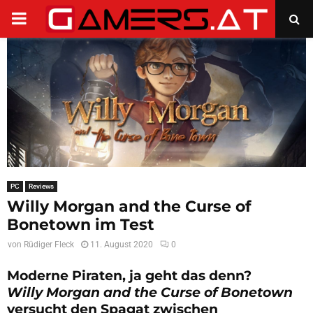
PRIMARY
MENU
PC
Reviews
Willy Morgan and the Curse of
Bonetown im Test
von
Rüdiger Fleck
11. August 2020
0
Moderne Piraten, ja geht das denn?
Willy
Morgan and the Curse of Bonetown
versucht den Spagat zwischen