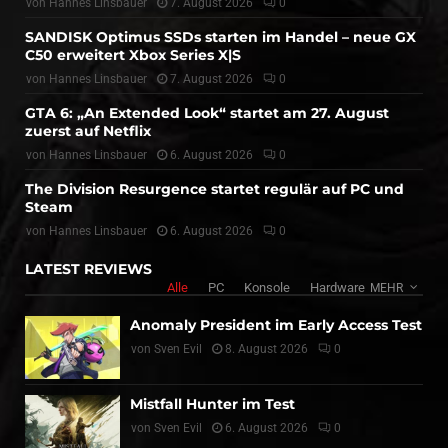
von
Hannes Linsbauer
7. August 2026
0
SANDISK Optimus SSDs starten im Handel – neue GX
C50 erweitert Xbox Series X|S
von
Hannes Linsbauer
7. August 2026
0
GTA 6: „An Extended Look“ startet am 27. August
zuerst auf Netflix
von
Hannes Linsbauer
6. August 2026
0
The Division Resurgence startet regulär auf PC und
Steam
von
Hannes Linsbauer
6. August 2026
0
LATEST REVIEWS
Alle
PC
Konsole
Hardware
MEHR
Anomaly President im Early Access Test
von
Sven Evil
8. August 2026
0
Mistfall Hunter im Test
von
Sven Evil
6. August 2026
0