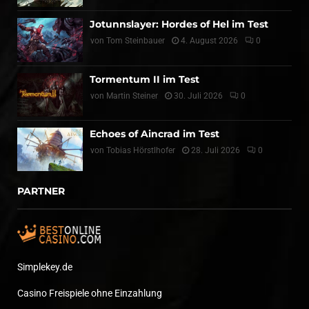
Jotunnslayer: Hordes of Hel im Test
von
Tom Steinbauer
4. August 2026
0
Tormentum II im Test
von
Martin Steiner
30. Juli 2026
0
Echoes of Aincrad im Test
von
Tobias Hörstlhofer
28. Juli 2026
0
PARTNER
Simplekey.de
Casino Freispiele ohne Einzahlung