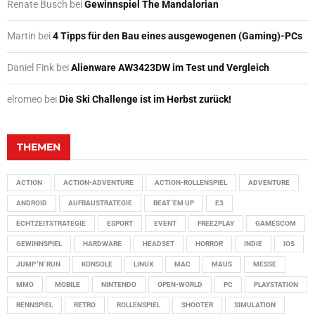
Renate Busch
bei
Gewinnspiel The Mandalorian
Martin
bei
4 Tipps für den Bau eines ausgewogenen (Gaming)-PCs
Daniel Fink
bei
Alienware AW3423DW im Test und Vergleich
elromeo
bei
Die Ski Challenge ist im Herbst zurück!
THEMEN
ACTION
ACTION-ADVENTURE
ACTION-ROLLENSPIEL
ADVENTURE
ANDROID
AUFBAUSTRATEGIE
BEAT 'EM UP
E3
ECHTZEITSTRATEGIE
ESPORT
EVENT
FREE2PLAY
GAMESCOM
GEWINNSPIEL
HARDWARE
HEADSET
HORROR
INDIE
IOS
JUMP 'N' RUN
KONSOLE
LINUX
MAC
MAUS
MESSE
MMO
MOBILE
NINTENDO
OPEN-WORLD
PC
PLAYSTATION
RENNSPIEL
RETRO
ROLLENSPIEL
SHOOTER
SIMULATION