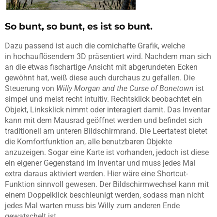
So bunt, so bunt, es ist so bunt.
Dazu passend ist auch die comichafte Grafik, welche
in hochauflösendem 3D präsentiert wird. Nachdem man sich
an die etwas fischartige Ansicht mit abgerundeten Ecken
gewöhnt hat, weiß diese auch durchaus zu gefallen. Die
Steuerung von
Willy
Morgan
and
the
Curse
of
Bonetown
ist
simpel und meist recht intuitiv. Rechtsklick beobachtet ein
Objekt, Linksklick nimmt oder interagiert damit. Das Inventar
kann mit dem Mausrad geöffnet werden und befindet sich
traditionell am unteren Bildschirmrand. Die Leertatest bietet
die Komfortfunktion an, alle benutzbaren Objekte
anzuzeigen. Sogar eine Karte ist vorhanden, jedoch ist diese
ein eigener Gegenstand im Inventar und muss jedes Mal
extra daraus aktiviert werden. Hier wäre eine Shortcut-
Funktion sinnvoll gewesen. Der Bildschirmwechsel kann mit
einem Doppelklick beschleunigt werden, sodass man nicht
jedes Mal warten muss bis Willy zum anderen Ende
gewatschelt ist.