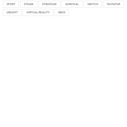
SPORT
STEAM
STRATEGIE
SURVIVAL
SWITCH
TASTATUR
UBISOFT
VIRTUAL REALITY
XBOX