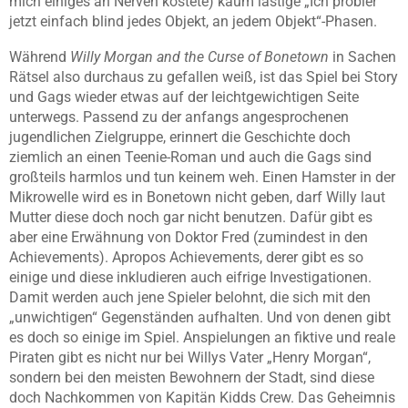
mich einiges an Nerven kostete) kaum lästige „Ich probier
jetzt einfach blind jedes Objekt, an jedem Objekt“-Phasen.
Während
Willy Morgan and the Curse of Bonetown
in Sachen
Rätsel also durchaus zu gefallen weiß, ist das Spiel bei Story
und Gags wieder etwas auf der leichtgewichtigen Seite
unterwegs. Passend zu der anfangs angesprochenen
jugendlichen Zielgruppe, erinnert die Geschichte doch
ziemlich an einen Teenie-Roman und auch die Gags sind
großteils harmlos und tun keinem weh. Einen Hamster in der
Mikrowelle wird es in Bonetown nicht geben, darf Willy laut
Mutter diese doch noch gar nicht benutzen. Dafür gibt es
aber eine Erwähnung von Doktor Fred (zumindest in den
Achievements). Apropos Achievements, derer gibt es so
einige und diese inkludieren auch eifrige Investigationen.
Damit werden auch jene Spieler belohnt, die sich mit den
„unwichtigen“ Gegenständen aufhalten. Und von denen gibt
es doch so einige im Spiel. Anspielungen an fiktive und reale
Piraten gibt es nicht nur bei Willys Vater „Henry Morgan“,
sondern bei den meisten Bewohnern der Stadt, sind diese
doch Nachkommen von Kapitän Kidds Crew. Das Geheimnis