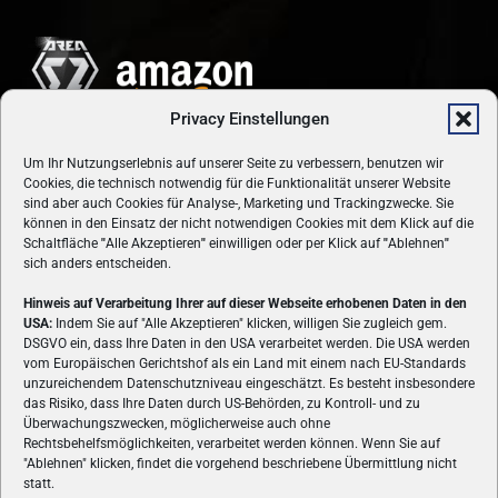
Privacy Einstellungen
Um Ihr Nutzungserlebnis auf unserer Seite zu verbessern, benutzen wir
Cookies, die technisch notwendig für die Funktionalität unserer Website
sind aber auch Cookies für Analyse-, Marketing und Trackingzwecke. Sie
können in den Einsatz der nicht notwendigen Cookies mit dem Klick auf die
Schaltfläche
"
Alle Akzeptieren
"
einwilligen oder per Klick auf
"
Ablehnen
"
sich anders entscheiden.
Hinweis auf Verarbeitung Ihrer auf dieser Webseite erhobenen Daten in den
USA:
Indem Sie auf "Alle Akzeptieren" klicken, willigen Sie zugleich gem.
ÜBER UNS
DSGVO ein, dass Ihre Daten in den USA verarbeitet werden. Die USA werden
vom Europäischen Gerichtshof als ein Land mit einem nach EU-Standards
VON GAMERN, FÜR GAMER! Gamers.at ist das älteste Online-
unzureichendem Datenschutzniveau eingeschätzt. Es besteht insbesondere
Spielemagazin Österreichs und bringt täglich aktuelle News,
das Risiko, dass Ihre Daten durch US-Behörden, zu Kontroll- und zu
Reviews und Videos zu PC- und Konsolenspielen, Gaming-
Überwachungszwecken, möglicherweise auch ohne
Hardware und aus der Welt des e-Sport's.
Rechtsbehelfsmöglichkeiten, verarbeitet werden können. Wenn Sie auf
"Ablehnen" klicken, findet die vorgehend beschriebene Übermittlung nicht
Schreib uns:
redaktion@gamers.at
statt.