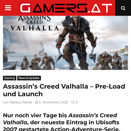
PRIMARY
MENU
Gaming
News & Updates
Assassin’s Creed Valhalla – Pre-Load
und Launch
von
Markus Reiner
6. November 2020
0
Nur noch vier Tage bis
Assassin’s Creed
Valhalla
, der neueste Eintrag in Ubisofts
2007 gestartete Action-Adventure-Serie,