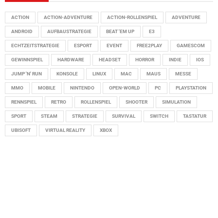
ACTION
ACTION-ADVENTURE
ACTION-ROLLENSPIEL
ADVENTURE
ANDROID
AUFBAUSTRATEGIE
BEAT 'EM UP
E3
ECHTZEITSTRATEGIE
ESPORT
EVENT
FREE2PLAY
GAMESCOM
GEWINNSPIEL
HARDWARE
HEADSET
HORROR
INDIE
IOS
JUMP 'N' RUN
KONSOLE
LINUX
MAC
MAUS
MESSE
MMO
MOBILE
NINTENDO
OPEN-WORLD
PC
PLAYSTATION
RENNSPIEL
RETRO
ROLLENSPIEL
SHOOTER
SIMULATION
SPORT
STEAM
STRATEGIE
SURVIVAL
SWITCH
TASTATUR
UBISOFT
VIRTUAL REALITY
XBOX