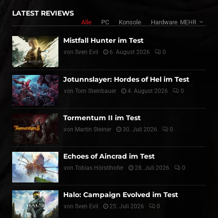
LATEST REVIEWS
Alle
PC
Konsole
Hardware
MEHR
Mistfall Hunter im Test
von
Sven Evil
6. August 2026
0
Jotunnslayer: Hordes of Hel im Test
von
Tom Steinbauer
4. August 2026
0
Tormentum II im Test
von
Martin Steiner
30. Juli 2026
0
Echoes of Aincrad im Test
von
Tobias Hörstlhofer
28. Juli 2026
0
Halo: Campaign Evolved im Test
von
Sven Evil
25. Juli 2026
0