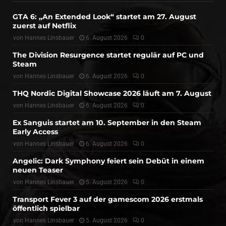
GTA 6: „An Extended Look“ startet am 27. August
zuerst auf Netflix
von
Hannes Linsbauer
6. August 2026
0
The Division Resurgence startet regulär auf PC und
Steam
von
Hannes Linsbauer
6. August 2026
0
THQ Nordic Digital Showcase 2026 läuft am 7. August
von
Hannes Linsbauer
6. August 2026
0
Ex Sanguis startet am 10. September in den Steam
Early Access
von
Hannes Linsbauer
6. August 2026
0
Angelic: Dark Symphony feiert sein Debüt in einem
neuen Teaser
von
Hannes Linsbauer
5. August 2026
0
Transport Fever 3 auf der gamescom 2026 erstmals
öffentlich spielbar
von
Hannes Linsbauer
5. August 2026
0