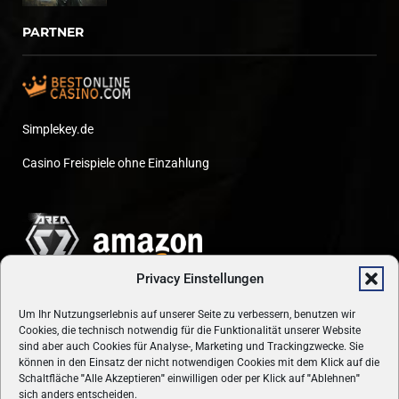
PARTNER
Simplekey.de
Casino Freispiele ohne Einzahlung
Privacy Einstellungen
Um Ihr Nutzungserlebnis auf unserer Seite zu verbessern, benutzen wir
Cookies, die technisch notwendig für die Funktionalität unserer Website
sind aber auch Cookies für Analyse-, Marketing und Trackingzwecke. Sie
können in den Einsatz der nicht notwendigen Cookies mit dem Klick auf die
Schaltfläche
"
Alle Akzeptieren
"
einwilligen oder per Klick auf
"
Ablehnen
"
sich anders entscheiden.