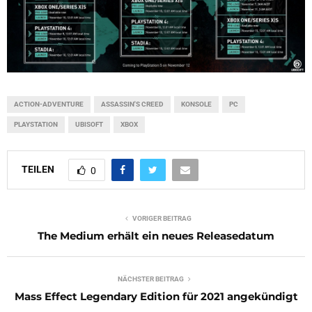
ACTION-ADVENTURE
ASSASSIN'S CREED
KONSOLE
PC
PLAYSTATION
UBISOFT
XBOX
TEILEN
0
VORIGER BEITRAG
The Medium erhält ein neues Releasedatum
NÄCHSTER BEITRAG
Mass Effect Legendary Edition für 2021 angekündigt