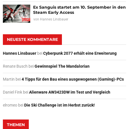
Ex Sanguis startet am 10. September in den
Steam Early Access
von
Hannes Linsbauer
NEUESTE KOMMENTARE
Hannes Linsbauer
bei
Cyberpunk 2077 erhält eine Erweiterung
Renate Busch
bei
Gewinnspiel The Mandalorian
Martin
bei
4 Tipps für den Bau eines ausgewogenen (Gaming)-PCs
Daniel Fink
bei
Alienware AW3423DW im Test und Vergleich
elromeo
bei
Die Ski Challenge ist im Herbst zurück!
THEMEN