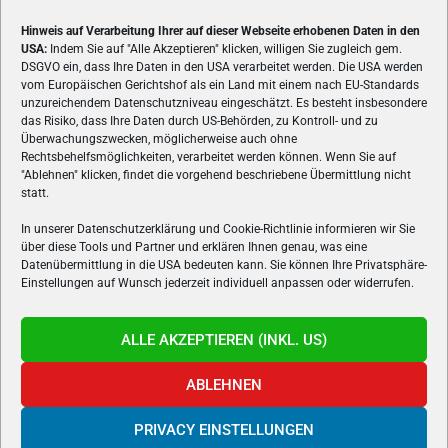
Hinweis auf Verarbeitung Ihrer auf dieser Webseite erhobenen Daten in den
USA:
Indem Sie auf "Alle Akzeptieren" klicken, willigen Sie zugleich gem.
ÜBER UNS
DSGVO ein, dass Ihre Daten in den USA verarbeitet werden. Die USA werden
vom Europäischen Gerichtshof als ein Land mit einem nach EU-Standards
VON GAMERN, FÜR GAMER! Gamers.at ist das älteste Online-
unzureichendem Datenschutzniveau eingeschätzt. Es besteht insbesondere
Spielemagazin Österreichs und bringt täglich aktuelle News,
das Risiko, dass Ihre Daten durch US-Behörden, zu Kontroll- und zu
Reviews und Videos zu PC- und Konsolenspielen, Gaming-
Überwachungszwecken, möglicherweise auch ohne
Rechtsbehelfsmöglichkeiten, verarbeitet werden können. Wenn Sie auf
Hardware und aus der Welt des e-Sport's.
"Ablehnen" klicken, findet die vorgehend beschriebene Übermittlung nicht
statt.
Schreib uns:
redaktion@gamers.at
In unserer Datenschutzerklärung und Cookie-Richtlinie informieren wir Sie
über diese Tools und Partner und erklären Ihnen genau, was eine
FOLGE UNS
Datenübermittlung in die USA bedeuten kann. Sie können Ihre Privatsphäre-
Einstellungen auf Wunsch jederzeit individuell anpassen oder widerrufen.
ALLE AKZEPTIEREN (INKL. US)
ABLEHNEN
PRIVACY EINSTELLUNGEN